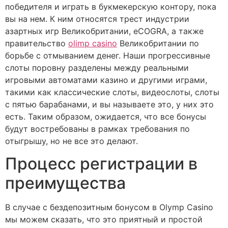
победителя и играть в букмекерскую контору, пока
вы на нем. К ним относятся трест индустрии
азартных игр Великобритании, eCOGRA, а также
правительство
olimp casino
Великобритании по
борьбе с отмыванием денег. Наши прогрессивные
слоты поровну разделены между реальными
игровыми автоматами казино и другими играми,
такими как классические слоты, видеослоты, слоты
с пятью барабанами, и вы называете это, у них это
есть. Таким образом, ожидается, что все бонусы
будут востребованы в рамках требования по
отыгрышу, но не все это делают.
Процесс регистрации в
преимущества
В случае с бездепозитным бонусом в Olymp Casino
мы можем сказать, что это приятный и простой