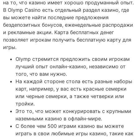
на то, что казино имеет хорошо продуманный опыт.
В Olymp Casino есть отдельный раздел казино, где
вы можете найти последние предложения
бездепозитных бонусов, еженедельные распродажи
и рекламные акции. Карта бесплатных денег
позволяет игрокам получить бесплатную карту для
игры.
Olymp стремится предложить своим игрокам
лучший опыт онлайн-казино, независимо от
того, что вам нужно.
На каждой стороне стола есть разные наборы
карт, например, у вас есть красные семерки
или черные семерки, а также четверки или
тройки.
Это то, что может конкурировать с крупными
наземными казино в офлайн-мире.
С более чем 500 играми казино вы можете
играть в свои любимые игры казино, такие как