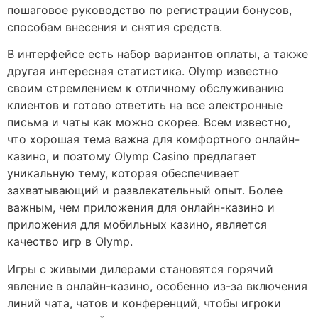
пошаговое руководство по регистрации бонусов,
способам внесения и снятия средств.
В интерфейсе есть набор вариантов оплаты, а также
другая интересная статистика. Olymp известно
своим стремлением к отличному обслуживанию
клиентов и готово ответить на все электронные
письма и чаты как можно скорее. Всем известно,
что хорошая тема важна для комфортного онлайн-
казино, и поэтому Olymp Casino предлагает
уникальную тему, которая обеспечивает
захватывающий и развлекательный опыт. Более
важным, чем приложения для онлайн-казино и
приложения для мобильных казино, является
качество игр в Olymp.
Игры с живыми дилерами становятся горячий
явление в онлайн-казино, особенно из-за включения
линий чата, чатов и конференций, чтобы игроки