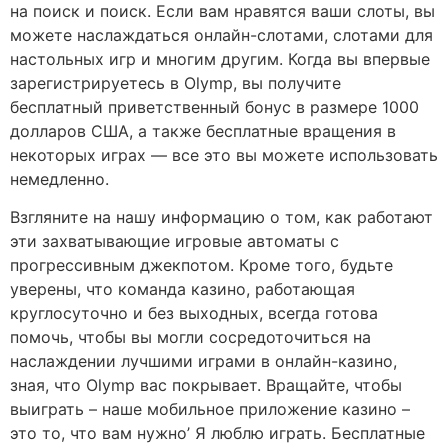
на поиск и поиск. Если вам нравятся ваши слоты, вы
можете наслаждаться онлайн-слотами, слотами для
настольных игр и многим другим. Когда вы впервые
зарегистрируетесь в Olymp, вы получите
бесплатный приветственный бонус в размере 1000
долларов США, а также бесплатные вращения в
некоторых играх — все это вы можете использовать
немедленно.
Взгляните на нашу информацию о том, как работают
эти захватывающие игровые автоматы с
прогрессивным джекпотом. Кроме того, будьте
уверены, что команда казино, работающая
круглосуточно и без выходных, всегда готова
помочь, чтобы вы могли сосредоточиться на
наслаждении лучшими играми в онлайн-казино,
зная, что Olymp вас покрывает. Вращайте, чтобы
выиграть – наше мобильное приложение казино –
это то, что вам нужно’ Я люблю играть. Бесплатные