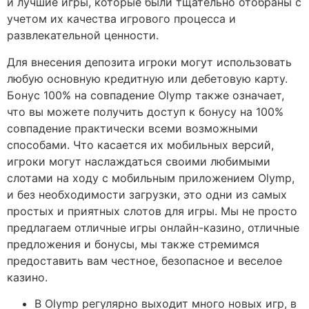
и лучшие игры, которые были тщательно отобраны с
учетом их качества игрового процесса и
развлекательной ценности.
Для внесения депозита игроки могут использовать
любую основную кредитную или дебетовую карту.
Бонус 100% на совпадение Olymp также означает,
что вы можете получить доступ к бонусу на 100%
совпадение практически всеми возможными
способами. Что касается их мобильных версий,
игроки могут наслаждаться своими любимыми
слотами на ходу с мобильным приложением Olymp,
и без необходимости загрузки, это одни из самых
простых и приятных слотов для игры. Мы не просто
предлагаем отличные игры онлайн-казино, отличные
предложения и бонусы, мы также стремимся
предоставить вам честное, безопасное и веселое
казино.
В Olymp регулярно выходит много новых игр, в