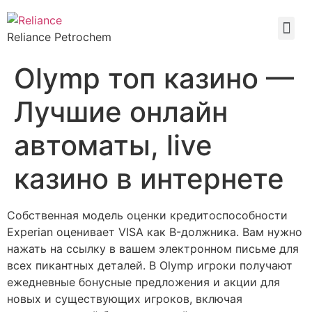
Reliance Petrochem
Olymp топ казино —
Лучшие онлайн
автоматы, live
казино в интернете
Собственная модель оценки кредитоспособности
Experian оценивает VISA как B-должника. Вам нужно
нажать на ссылку в вашем электронном письме для
всех пикантных деталей. В Olymp игроки получают
ежедневные бонусные предложения и акции для
новых и существующих игроков, включая