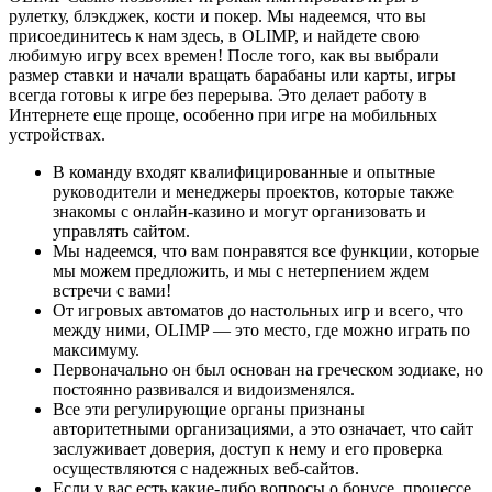
рулетку, блэкджек, кости и покер. Мы надеемся, что вы
присоединитесь к нам здесь, в OLIMP, и найдете свою
любимую игру всех времен! После того, как вы выбрали
размер ставки и начали вращать барабаны или карты, игры
всегда готовы к игре без перерыва. Это делает работу в
Интернете еще проще, особенно при игре на мобильных
устройствах.
В команду входят квалифицированные и опытные
руководители и менеджеры проектов, которые также
знакомы с онлайн-казино и могут организовать и
управлять сайтом.
Мы надеемся, что вам понравятся все функции, которые
мы можем предложить, и мы с нетерпением ждем
встречи с вами!
От игровых автоматов до настольных игр и всего, что
между ними, OLIMP — это место, где можно играть по
максимуму.
Первоначально он был основан на греческом зодиаке, но
постоянно развивался и видоизменялся.
Все эти регулирующие органы признаны
авторитетными организациями, а это означает, что сайт
заслуживает доверия, доступ к нему и его проверка
осуществляются с надежных веб-сайтов.
Если у вас есть какие-либо вопросы о бонусе, процессе