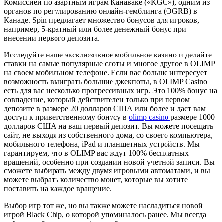
Комиссией по азартным играм Канаваке («KGC»), одним из
органов по регулированию онлайн-гемблинга (OGRB) в
Канаде. Spin предлагает множество бонусов для игроков,
например, 5-кратный или более денежный бонус при
внесении первого депозита.
Исследуйте наше эксклюзивное мобильное казино и делайте
ставки на самые популярные слоты и многое другое в OLIMP
на своем мобильном телефоне. Если вас больше интересует
возможность выиграть большие джекпоты, в OLIMP Casino
есть для вас несколько прогрессивных игр. Это 100% бонус на
совпадение, который действителен только при первом
депозите в размере 20 долларов США или более и даст вам
доступ к приветственному бонусу в
olimp casino
размере 1000
долларов США на ваш первый депозит. Вы можете посещать
сайт, не выходя из собственного дома, со своего компьютера,
мобильного телефона, iPad и планшетных устройств. Мы
гарантируем, что в OLIMP вас ждут 100% бесплатных
вращений, особенно при создании новой учетной записи. Вы
сможете выбирать между двумя игровыми автоматами, и вы
можете выбрать количество монет, которые вы хотите
поставить на каждое вращение.
Выбор игр тот же, но вы также можете насладиться новой
игрой Black Chip, о которой упоминалось ранее. Мы всегда