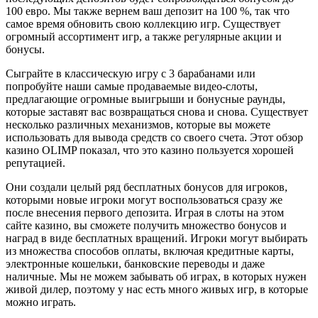
100 евро. Мы также вернем ваш депозит на 100 %, так что
самое время обновить свою коллекцию игр. Существует
огромный ассортимент игр, а также регулярные акции и
бонусы.
Сыграйте в классическую игру с 3 барабанами или
попробуйте наши самые продаваемые видео-слоты,
предлагающие огромные выигрыши и бонусные раунды,
которые заставят вас возвращаться снова и снова. Существует
несколько различных механизмов, которые вы можете
использовать для вывода средств со своего счета. Этот обзор
казино OLIMP показал, что это казино пользуется хорошей
репутацией.
Они создали целый ряд бесплатных бонусов для игроков,
которыми новые игроки могут воспользоваться сразу же
после внесения первого депозита. Играя в слоты на этом
сайте казино, вы сможете получить множество бонусов и
наград в виде бесплатных вращений. Игроки могут выбирать
из множества способов оплаты, включая кредитные карты,
электронные кошельки, банковские переводы и даже
наличные. Мы не можем забывать об играх, в которых нужен
живой дилер, поэтому у нас есть много живых игр, в которые
можно играть.