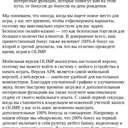
интересные функции, которые помогут вам на этом
пути, от бонусов до бонусов на день рождения.
Мы понимаем, что иногда, когда вы ищете новое место для
игры, у вас нет времени, чтобы отфильтровать варианты,
поэтому мы максимально упростили для вас задачу.
Безопасное онлайн-казино — это как безопасная торговля для
большого количества клиентов. В довершение всего, ваш
приветственный бонус также включает 100%-й бонус на
второй и третий депозиты, так что вы отлично проведете
время, играя в OLIMP.
Мобильная версия OLIMP аналогична настольной версии,
поэтому вы можете войти в систему с любого устройства и
начать играть. Версия APK является самой мобильной
версией, а веб-версия — наиболее удобной для настольных
компьютеров. Благодаря улучшенной графике и улучшенному
звуку, более быстрому времени загрузки и дополнительным
интересным функциям вы также получите максимальную
отдачу от своего мобильного опыта. С самой первой секунды,
когда вы становитесь владельцем мгновенной учетной записи
в OLIMP, у вас есть шанс мгновенно выиграть
дополнительные 100% бонусы за совпадение. Например, в
нашем обзоре мы обнаружили, что 200% бонус на первый
депозит включает в себя рулетку perfect fantasy, видеопокер и