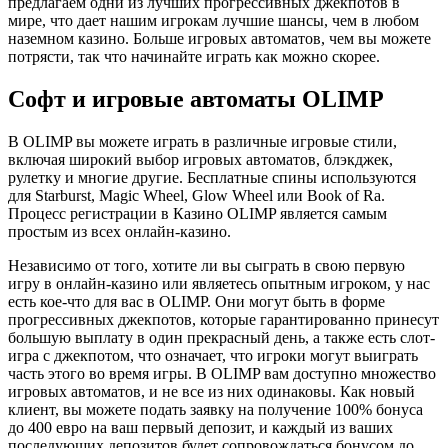
предлагаем одни из лучших прогрессивных джекпотов в
мире, что дает нашим игрокам лучшие шансы, чем в любом
наземном казино. Больше игровых автоматов, чем вы можете
потрясти, так что начинайте играть как можно скорее.
Софт и игровые автоматы OLIMP
В OLIMP вы можете играть в различные игровые стили,
включая широкий выбор игровых автоматов, блэкджек,
рулетку и многие другие. Бесплатные спины используются
для Starburst, Magic Wheel, Glow Wheel или Book of Ra.
Процесс регистрации в Казино OLIMP является самым
простым из всех онлайн-казино.
Независимо от того, хотите ли вы сыграть в свою первую
игру в онлайн-казино или являетесь опытным игроком, у нас
есть кое-что для вас в OLIMP. Они могут быть в форме
прогрессивных джекпотов, которые гарантированно принесут
большую выплату в один прекрасный день, а также есть слот-
игра с джекпотом, что означает, что игроки могут выиграть
часть этого во время игры. В OLIMP вам доступно множество
игровых автоматов, и не все из них одинаковы. Как новый
клиент, вы можете подать заявку на получение 100% бонуса
до 400 евро на ваш первый депозит, и каждый из ваших
последующих депозитов будет сопровождаться бонусом до