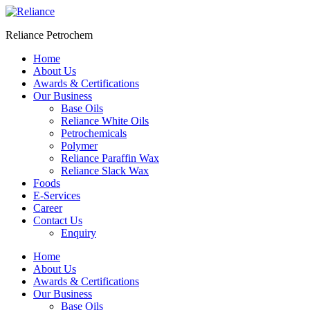
Skip
to
Reliance Petrochem
content
Home
About Us
Awards & Certifications
Our Business
Base Oils
Reliance White Oils
Petrochemicals
Polymer
Reliance Paraffin Wax
Reliance Slack Wax
Foods
E-Services
Career
Contact Us
Enquiry
Menu
Home
About Us
Awards & Certifications
Our Business
Base Oils