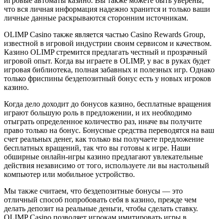
игровые автоматы казино. Вы также можете быть уверены,
что вся личная информация надежно хранится и только ваши
личные данные раскрываются сторонним источникам.
OLIMP Casino также является частью Casino Rewards Group,
известной в игровой индустрии своим сервисом и качеством.
Казино OLIMP стремится предлагать честный и прозрачный
игровой опыт. Когда вы играете в OLIMP, у вас в руках будет
игровая библиотека, полная забавных и полезных игр. Однако
только фриспины бездепозитный бонус есть у новых игроков
казино.
Когда дело доходит до бонусов казино, бесплатные вращения
играют большую роль в предложении, и их необходимо
отыграть определенное количество раз, иначе вы получите
право только на бонус. Бонусные средства переводятся на ваш
счет реальных денег, как только вы получаете предложение
бесплатных вращений, так что вы готовы к игре. Наши
обширные онлайн-игры казино предлагают увлекательные
действия независимо от того, используете ли вы настольный
компьютер или мобильное устройство.
Мы также считаем, что бездепозитные бонусы — это
отличный способ попробовать себя в казино, прежде чем
делать депозит на реальные деньги, чтобы сделать ставку.
OLIMP Casino позволяет игрокам имитировать игры в