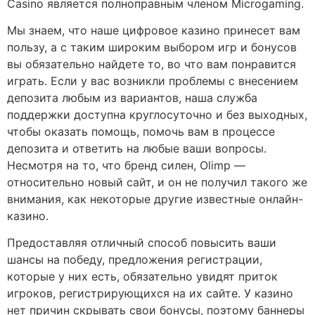
Casino является полноправным членом Microgaming.
Мы знаем, что наше цифровое казино принесет вам
пользу, а с таким широким выбором игр и бонусов
вы обязательно найдете то, во что вам понравится
играть. Если у вас возникли проблемы с внесением
депозита любым из вариантов, наша служба
поддержки доступна круглосуточно и без выходных,
чтобы оказать помощь, помочь вам в процессе
депозита и ответить на любые ваши вопросы.
Несмотря на то, что бренд силен, Olimp —
относительно новый сайт, и он не получил такого же
внимания, как некоторые другие известные онлайн-
казино.
Предоставляя отличный способ повысить ваши
шансы на победу, предложения регистрации,
которые у них есть, обязательно увидят приток
игроков, регистрирующихся на их сайте. У казино
нет причин скрывать свои бонусы, поэтому баннеры