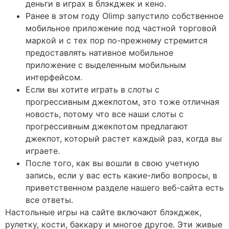
деньги в играх в блэкджек и кено.
Ранее в этом году Olimp запустило собственное
мобильное приложение под частной торговой
маркой и с тех пор по-прежнему стремится
предоставлять нативное мобильное
приложение с выделенным мобильным
интерфейсом.
Если вы хотите играть в слоты с
прогрессивным джекпотом, это тоже отличная
новость, потому что все наши слоты с
прогрессивным джекпотом предлагают
джекпот, который растет каждый раз, когда вы
играете.
После того, как вы вошли в свою учетную
запись, если у вас есть какие-либо вопросы, в
приветственном разделе нашего веб-сайта есть
все ответы.
Настольные игры на сайте включают блэкджек,
рулетку, кости, баккару и многое другое. Эти живые