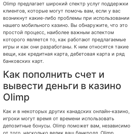
Olimp предлагает широкий спектр услуг поддержки
клиентов, которые могут помочь вам, если у вас
возникнут какие-либо проблемы при использовании
нашего мобильного казино. Вы обнаружите, что это
простой процесс, наиболее важным аспектом
которого является то, как работают предлагаемые
игры и как они разработаны. К ним относятся такие
вещи, как кредитная карта, дебетовая карта и ряд
банковских карт.
Как пополнить счет и
вывести деньги в казино
Olimp
Как и в некоторых других канадских онлайн-казино,
игроки могут время от времени использовать
депозитные бонусы. Olimp поможет вам, независимо
от того, насколько велик ваш банкролл. Olimp