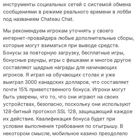
инструменты социальных сетей с системой обмена
сообщениями в режиме реального времени в лобби
под названием Chateau Chat.
Мы рекомендуем игрокам уточнять у своего
интернет-провайдера любые дополнительные сборы,
которые могут взиматься при выводе средств.
Бонусы за повторную загрузку, бесплатные игры,
бонусные раунды, игры с фишками и многое другое
составляют щедрые награды для начинающих
игроков. Я играл на обучающих столах и уже
выиграл 3000 канадских долларов, что составляет
почти 15% приветственного бонуса. Игроки могут
быть уверены, что то, что они играют на своих
устройствах, безопасно, поскольку они используют
128-битный протокол SSL 128, защищающий каждое
их действие. Квалификация бонуса будет при
условии выполнения требования по отыгрышу. В
некотором смысле, мобильное казино преодолело