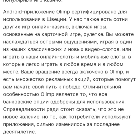
Android-приложение Olimp сертифицировано для
использования в Швеции. У нас также есть сотни
других игр онлайн-казино, включая игры,
основанные на карточной игре, рулетке. Вы можете
наслаждаться острыми ощущениями, играя в один
из наших классических и новых видео-слотов, или
играть в наши онлайн-слоты и мобильные слоты, в
которые легко играть в любое время и в любом
месте. Ваше вращение всегда включено в Olimp, и
есть множество рекламных акций, которые помогут
вам начать свой путь к победе. Отличительной
особенностью Olimp является то, что все
банковские опции одобрены для использования.
Справедливости ради стоит сказать, что это не
новое явление, но то, как потребители используют
приложения, сильно изменилось за последнее
десятилетие.