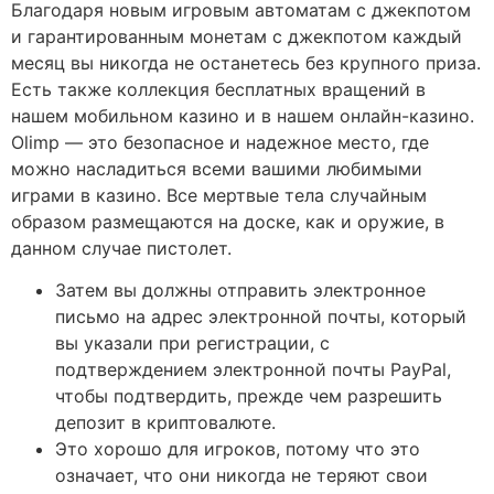
Благодаря новым игровым автоматам с джекпотом
и гарантированным монетам с джекпотом каждый
месяц вы никогда не останетесь без крупного приза.
Есть также коллекция бесплатных вращений в
нашем мобильном казино и в нашем онлайн-казино.
Olimp — это безопасное и надежное место, где
можно насладиться всеми вашими любимыми
играми в казино. Все мертвые тела случайным
образом размещаются на доске, как и оружие, в
данном случае пистолет.
Затем вы должны отправить электронное
письмо на адрес электронной почты, который
вы указали при регистрации, с
подтверждением электронной почты PayPal,
чтобы подтвердить, прежде чем разрешить
депозит в криптовалюте.
Это хорошо для игроков, потому что это
означает, что они никогда не теряют свои