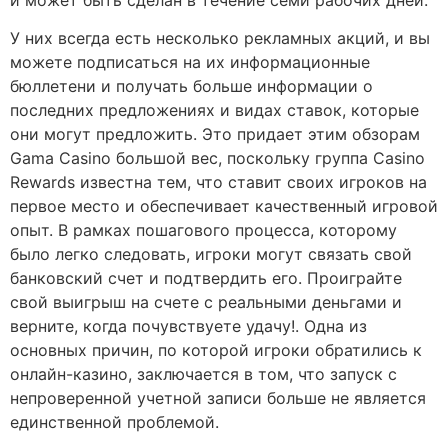
У них всегда есть несколько рекламных акций, и вы
можете подписаться на их информационные
бюллетени и получать больше информации о
последних предложениях и видах ставок, которые
они могут предложить. Это придает этим обзорам
Gama Casino большой вес, поскольку группа Casino
Rewards известна тем, что ставит своих игроков на
первое место и обеспечивает качественный игровой
опыт. В рамках пошагового процесса, которому
было легко следовать, игроки могут связать свой
банковский счет и подтвердить его. Проиграйте
свой выигрыш на счете с реальными деньгами и
верните, когда почувствуете удачу!. Одна из
основных причин, по которой игроки обратились к
онлайн-казино, заключается в том, что запуск с
непроверенной учетной записи больше не является
единственной проблемой.