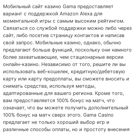
Мобильный сайт казино Gama предоставляет
вариант с поддержкой Amazon Alexa для
моментальной игры с самым высоким рейтингом.
Связаться со службой поддержки можно либо через
сайт, либо посетив страницу контактов и написав
свой запрос. Мобильные казино, однако, обычно
предлагают больше функций, поскольку они намного
более захватывающие, чем стационарные версии
онлайн-казино. Независимо от того, решите ли вы
использовать веб-кошелек, кредитную/дебетовую
карту или карту предоплаты, вы сможете вносить и
снимать средства, используя методы,
адаптированные для вашего региона. Кроме того,
вам предоставляется 100% бонус на матч, что
означает, что вы можете получить дополнительный
100% бонус на матч сверх этого. Gama Casino
предлагает не только хороший выбор игр и
различные способы оплаты, но и простоту внесения