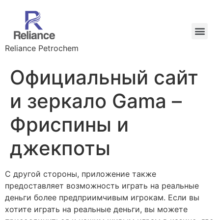
Reliance Petrochem
Официальный сайт
и зеркало Gama –
Фриспины и
джекпоты
С другой стороны, приложение также
предоставляет возможность играть на реальные
деньги более предприимчивым игрокам. Если вы
хотите играть на реальные деньги, вы можете