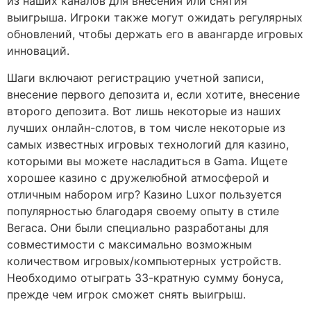
из наших каналов для внесения или снятия
выигрыша. Игроки также могут ожидать регулярных
обновлений, чтобы держать его в авангарде игровых
инноваций.
Шаги включают регистрацию учетной записи,
внесение первого депозита и, если хотите, внесение
второго депозита. Вот лишь некоторые из наших
лучших онлайн-слотов, в том числе некоторые из
самых известных игровых технологий для казино,
которыми вы можете насладиться в Gama. Ищете
хорошее казино с дружелюбной атмосферой и
отличным набором игр? Казино Luxor пользуется
популярностью благодаря своему опыту в стиле
Вегаса. Они были специально разработаны для
совместимости с максимально возможным
количеством игровых/компьютерных устройств.
Необходимо отыграть 33-кратную сумму бонуса,
прежде чем игрок сможет снять выигрыш.