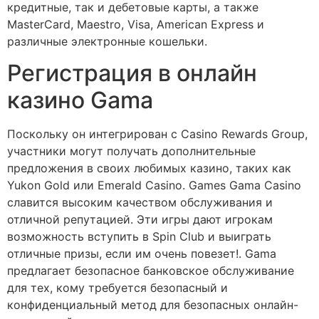
кредитные, так и дебетовые карты, а также
MasterCard, Maestro, Visa, American Express и
различные электронные кошельки.
Регистрация в онлайн
казино Gama
Поскольку он интегрирован с Casino Rewards Group,
участники могут получать дополнительные
предложения в своих любимых казино, таких как
Yukon Gold или Emerald Casino. Games Gama Casino
славится высоким качеством обслуживания и
отличной репутацией. Эти игры дают игрокам
возможность вступить в Spin Club и выиграть
отличные призы, если им очень повезет!. Gama
предлагает безопасное банковское обслуживание
для тех, кому требуется безопасный и
конфиденциальный метод для безопасных онлайн-