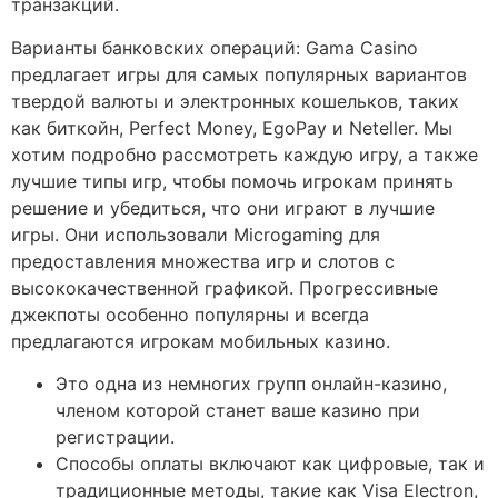
транзакций.
Варианты банковских операций: Gama Casino
предлагает игры для самых популярных вариантов
твердой валюты и электронных кошельков, таких
как биткойн, Perfect Money, EgoPay и Neteller. Мы
хотим подробно рассмотреть каждую игру, а также
лучшие типы игр, чтобы помочь игрокам принять
решение и убедиться, что они играют в лучшие
игры. Они использовали Microgaming для
предоставления множества игр и слотов с
высококачественной графикой. Прогрессивные
джекпоты особенно популярны и всегда
предлагаются игрокам мобильных казино.
Это одна из немногих групп онлайн-казино,
членом которой станет ваше казино при
регистрации.
Способы оплаты включают как цифровые, так и
традиционные методы, такие как Visa Electron,