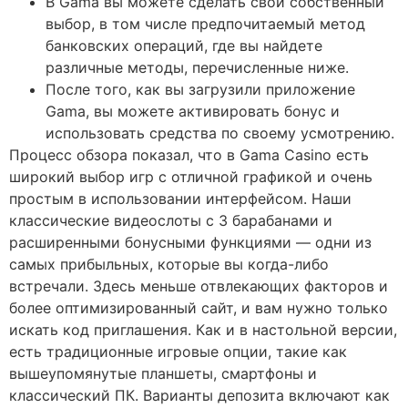
В Gama вы можете сделать свой собственный
выбор, в том числе предпочитаемый метод
банковских операций, где вы найдете
различные методы, перечисленные ниже.
После того, как вы загрузили приложение
Gama, вы можете активировать бонус и
использовать средства по своему усмотрению.
Процесс обзора показал, что в Gama Casino есть
широкий выбор игр с отличной графикой и очень
простым в использовании интерфейсом. Наши
классические видеослоты с 3 барабанами и
расширенными бонусными функциями — одни из
самых прибыльных, которые вы когда-либо
встречали. Здесь меньше отвлекающих факторов и
более оптимизированный сайт, и вам нужно только
искать код приглашения. Как и в настольной версии,
есть традиционные игровые опции, такие как
вышеупомянутые планшеты, смартфоны и
классический ПК. Варианты депозита включают как