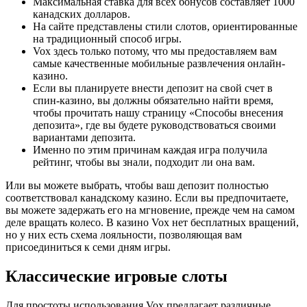
Максимальная ставка для всех бонусов составляет 1000
канадских долларов.
На сайте представлены стили слотов, ориентированные
на традиционный способ игры.
Vox здесь только потому, что мы предоставляем вам
самые качественные мобильные развлечения онлайн-
казино.
Если вы планируете внести депозит на свой счет в
спин-казино, вы должны обязательно найти время,
чтобы прочитать нашу страницу «Способы внесения
депозита», где вы будете руководствоваться своими
вариантами депозита.
Именно по этим причинам каждая игра получила
рейтинг, чтобы вы знали, подходит ли она вам.
Или вы можете выбрать, чтобы ваш депозит полностью
соответствовал канадскому казино. Если вы предпочитаете,
вы можете задержать его на мгновение, прежде чем на самом
деле вращать колесо. В казино Vox нет бесплатных вращений,
но у них есть схема лояльности, позволяющая вам
присоединиться к семи дням игры.
Классические игровые слоты
Для простоты использования Vox предлагает различные