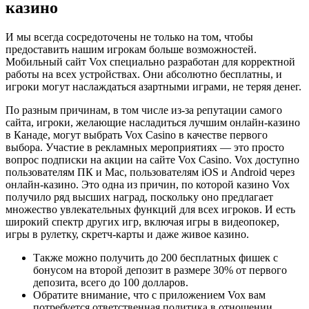
казино
И мы всегда сосредоточены не только на том, чтобы
предоставить нашим игрокам больше возможностей.
Мобильный сайт Vox специально разработан для корректной
работы на всех устройствах. Они абсолютно бесплатны, и
игроки могут наслаждаться азартными играми, не теряя денег.
По разным причинам, в том числе из-за репутации самого
сайта, игроки, желающие насладиться лучшим онлайн-казино
в Канаде, могут выбрать Vox Casino в качестве первого
выбора. Участие в рекламных мероприятиях — это просто
вопрос подписки на акции на сайте Vox Casino. Vox доступно
пользователям ПК и Mac, пользователям iOS и Android через
онлайн-казино. Это одна из причин, по которой казино Vox
получило ряд высших наград, поскольку оно предлагает
множество увлекательных функций для всех игроков. И есть
широкий спектр других игр, включая игры в видеопокер,
игры в рулетку, скретч-карты и даже живое казино.
Также можно получить до 200 бесплатных фишек с
бонусом на второй депозит в размере 30% от первого
депозита, всего до 100 долларов.
Обратите внимание, что с приложением Vox вам
потребуется ответственная политика в отношении