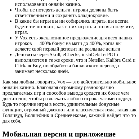
использовании онлайн-казино.
Чтобы не потерять деньги, игроки должны быть
ответственными и сохранять хладнокровие.
В какие бы игры вы ни собирались играть, вы всегда
будете точно знать, как в них играть и что вы получите,
играя.
У Vox есть эксклюзивное предложение для всех наших
игроков — 400% бонус на матч до 400%, когда вы
делаете свой первый депозит на реальные деньги.
Депозиты через Skrill, eChecks, instaDebit и POLi
выполняются в те же сроки, что и Neteller, Kalibra Card и
ClickandBuy, но обработка банковского перевода
занимает несколько дней.
Как мы любим говорить, Vox — это действительно мобильное
онлайн-казино. Благодаря огромному разнообразию
предлагаемых игр и способов вывода средств их более чем
достаточно, чтобы развлекать любого игрока часами подряд.
Будь то горячие игры в кости, удивительные бонусные
функции, огромный джекпот или классическая тема, такая как
Голливуд, Волшебник и Средневековье, каждый найдет что-то
для себя.
Мобильная версия и приложение