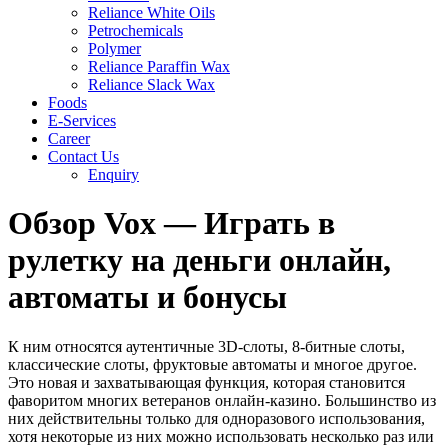
Reliance White Oils
Petrochemicals
Polymer
Reliance Paraffin Wax
Reliance Slack Wax
Foods
E-Services
Career
Contact Us
Enquiry
Обзор Vox — Играть в
рулетку на деньги онлайн,
автоматы и бонусы
К ним относятся аутентичные 3D-слоты, 8-битные слоты,
классические слоты, фруктовые автоматы и многое другое.
Это новая и захватывающая функция, которая становится
фаворитом многих ветеранов онлайн-казино. Большинство из
них действительны только для одноразового использования,
хотя некоторые из них можно использовать несколько раз или