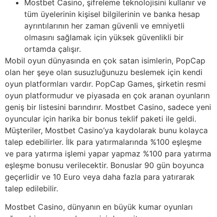
Mostbet Casino, şifreleme teknolojisini kullanır ve
tüm üyelerinin kişisel bilgilerinin ve banka hesap
ayrıntılarının her zaman güvenli ve emniyetli
olmasını sağlamak için yüksek güvenlikli bir
ortamda çalışır.
Mobil oyun dünyasında en çok satan isimlerin, PopCap
olan her şeye olan susuzluğunuzu beslemek için kendi
oyun platformları vardır. PopCap Games, şirketin resmi
oyun platformudur ve piyasada en çok aranan oyunların
geniş bir listesini barındırır. Mostbet Casino, sadece yeni
oyuncular için harika bir bonus teklif paketi ile geldi.
Müşteriler, Mostbet Casino’ya kaydolarak bunu kolayca
talep edebilirler. İlk para yatırmalarında %100 eşleşme
ve para yatırma işlemi yapar yapmaz %100 para yatırma
eşleşme bonusu verilecektir. Bonuslar 90 gün boyunca
geçerlidir ve 10 Euro veya daha fazla para yatırarak
talep edilebilir.
Mostbet Casino, dünyanın en büyük kumar oyunları