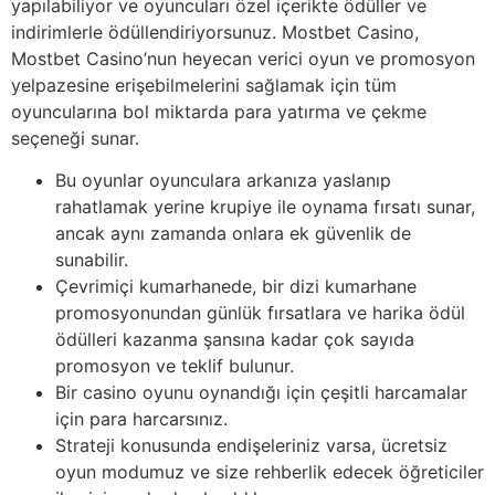
yapılabiliyor ve oyuncuları özel içerikte ödüller ve
indirimlerle ödüllendiriyorsunuz. Mostbet Casino,
Mostbet Casino’nun heyecan verici oyun ve promosyon
yelpazesine erişebilmelerini sağlamak için tüm
oyuncularına bol miktarda para yatırma ve çekme
seçeneği sunar.
Bu oyunlar oyunculara arkanıza yaslanıp
rahatlamak yerine krupiye ile oynama fırsatı sunar,
ancak aynı zamanda onlara ek güvenlik de
sunabilir.
Çevrimiçi kumarhanede, bir dizi kumarhane
promosyonundan günlük fırsatlara ve harika ödül
ödülleri kazanma şansına kadar çok sayıda
promosyon ve teklif bulunur.
Bir casino oyunu oynandığı için çeşitli harcamalar
için para harcarsınız.
Strateji konusunda endişeleriniz varsa, ücretsiz
oyun modumuz ve size rehberlik edecek öğreticiler