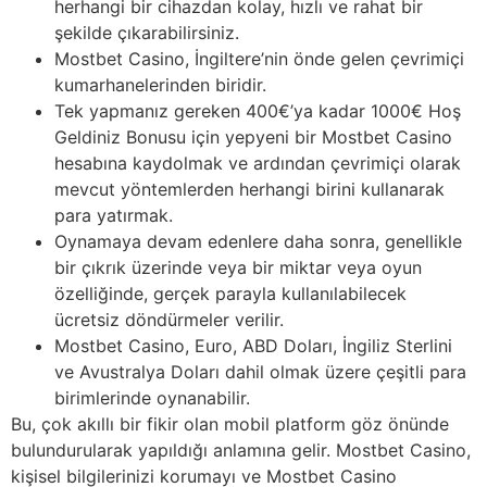
herhangi bir cihazdan kolay, hızlı ve rahat bir
şekilde çıkarabilirsiniz.
Mostbet Casino, İngiltere’nin önde gelen çevrimiçi
kumarhanelerinden biridir.
Tek yapmanız gereken 400€’ya kadar 1000€ Hoş
Geldiniz Bonusu için yepyeni bir Mostbet Casino
hesabına kaydolmak ve ardından çevrimiçi olarak
mevcut yöntemlerden herhangi birini kullanarak
para yatırmak.
Oynamaya devam edenlere daha sonra, genellikle
bir çıkrık üzerinde veya bir miktar veya oyun
özelliğinde, gerçek parayla kullanılabilecek
ücretsiz döndürmeler verilir.
Mostbet Casino, Euro, ABD Doları, İngiliz Sterlini
ve Avustralya Doları dahil olmak üzere çeşitli para
birimlerinde oynanabilir.
Bu, çok akıllı bir fikir olan mobil platform göz önünde
bulundurularak yapıldığı anlamına gelir. Mostbet Casino,
kişisel bilgilerinizi korumayı ve Mostbet Casino