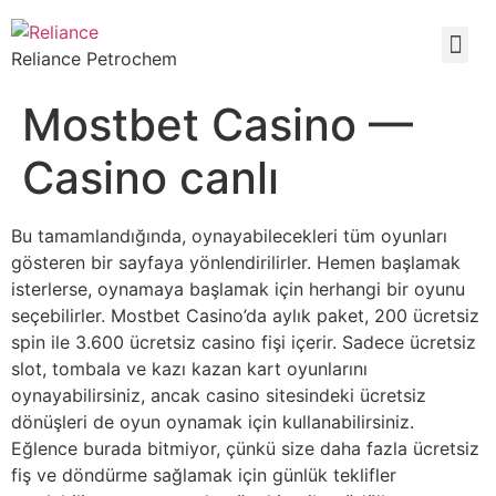
Reliance Petrochem
Mostbet Casino —
Casino canlı
Bu tamamlandığında, oynayabilecekleri tüm oyunları
gösteren bir sayfaya yönlendirilirler. Hemen başlamak
isterlerse, oynamaya başlamak için herhangi bir oyunu
seçebilirler. Mostbet Casino’da aylık paket, 200 ücretsiz
spin ile 3.600 ücretsiz casino fişi içerir. Sadece ücretsiz
slot, tombala ve kazı kazan kart oyunlarını
oynayabilirsiniz, ancak casino sitesindeki ücretsiz
dönüşleri de oyun oynamak için kullanabilirsiniz.
Eğlence burada bitmiyor, çünkü size daha fazla ücretsiz
fiş ve döndürme sağlamak için günlük teklifler