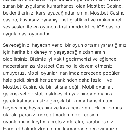
sunan bir uygulama kumarhanesi olan Mostbet Casino,
beklentilerinizi karşılayacağından emin. Mostbet Casino
casino, kusursuz oynanışı, net grafikleri ve mükemmel
ses sesleri ile en oyuncu dostu Android ve iOS casino
uygulaması oyunudur.
Seveceğiniz, heyecan verici bir oyun ortamı yarattığımız
için harika bir deneyim yaşayacağınızdan emin
olabilirsiniz. Bizimle iyi vakit geçirmenizi ve eğlenceli
maceralarınıza Mostbet Casino ile devam etmenizi
umuyoruz. Mobil oyunlar inanılmaz derecede popüler
hale geldi, şimdi her zamankinden daha fazla – ve
Mostbet Casino da bir istisna değil. Mobil oyunlar,
geleneksel bir slot makinesinin yakınında olmanıza
gerek kalmadan size gerçek bir kumarhanenin tüm
heyecanını, heyecanını ve kazancını verir. Ek bir bonus
olarak, paranızı riske atmadan mobil casino
oyunlarınızın keyfini ücretsiz olarak çıkarabilirsiniz.
Hareket halindeyken mobil kumarhane deneyiminizin