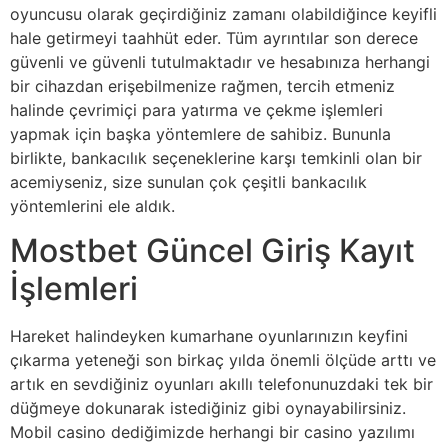
oyuncusu olarak geçirdiğiniz zamanı olabildiğince keyifli
hale getirmeyi taahhüt eder. Tüm ayrıntılar son derece
güvenli ve güvenli tutulmaktadır ve hesabınıza herhangi
bir cihazdan erişebilmenize rağmen, tercih etmeniz
halinde çevrimiçi para yatırma ve çekme işlemleri
yapmak için başka yöntemlere de sahibiz. Bununla
birlikte, bankacılık seçeneklerine karşı temkinli olan bir
acemiyseniz, size sunulan çok çeşitli bankacılık
yöntemlerini ele aldık.
Mostbet Güncel Giriş Kayıt
İşlemleri
Hareket halindeyken kumarhane oyunlarınızın keyfini
çıkarma yeteneği son birkaç yılda önemli ölçüde arttı ve
artık en sevdiğiniz oyunları akıllı telefonunuzdaki tek bir
düğmeye dokunarak istediğiniz gibi oynayabilirsiniz.
Mobil casino dediğimizde herhangi bir casino yazılımı