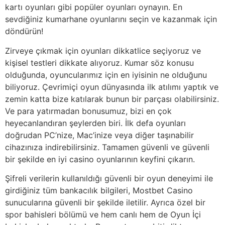
kartı oyunları gibi popüler oyunları oynayın. En
sevdiğiniz kumarhane oyunlarını seçin ve kazanmak için
döndürün!
Zirveye çıkmak için oyunları dikkatlice seçiyoruz ve
kişisel testleri dikkate alıyoruz. Kumar söz konusu
olduğunda, oyuncularımız için en iyisinin ne olduğunu
biliyoruz. Çevrimiçi oyun dünyasında ilk atılımı yaptık ve
zemin katta bize katılarak bunun bir parçası olabilirsiniz.
Ve para yatırmadan bonusumuz, bizi en çok
heyecanlandıran şeylerden biri. İlk defa oyunları
doğrudan PC’nize, Mac’inize veya diğer taşınabilir
cihazınıza indirebilirsiniz. Tamamen güvenli ve güvenli
bir şekilde en iyi casino oyunlarının keyfini çıkarın.
Şifreli verilerin kullanıldığı güvenli bir oyun deneyimi ile
girdiğiniz tüm bankacılık bilgileri, Mostbet Casino
sunucularına güvenli bir şekilde iletilir. Ayrıca özel bir
spor bahisleri bölümü ve hem canlı hem de Oyun İçi