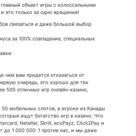
 главный объект игры с колоссальными
 и это только за одно вращение!
бов связаться и даже большой выбор
онуса за 100% совпадение, специальных
авки.
е чем вам придется отказаться от
первую очередь, это хорошо для тех
лее 500 отличных игр онлайн-казино,
 50 мобильных слотов, а игроки из Канады
которые ищут богатство игр в казино. Что
rd, Neteller, Skrill, ecoPayz, Click2Pay и
 до 1 000 000: 1 против нас, и мы даже