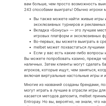
вам больше, чем просто возможность выи
243 способами выиграть! Обычно игроки мо
Вы также можете найти живые игры и
эксклюзивных турниров и рекламных
Вкладка «Бонусы» — это лучшее место
игровых платформ и эксклюзивных ф
Во-первых, вы можете выиграть в сре
melbet может похвастаться лучшими
Если у вас есть какие-либо вопросы
Вы можете попробовать казино, прежде че
наличных. Затем клиенты могут сделать б
игроков, которые ищут, чем заняться, ког
включая виртуальные настольные игры и 
Многие из названий созданы брендами, по
могут играть в лучшие в отрасли игры для
касается методов депозита, melbet принимае
Entropay. Но вы, вероятно, не знали, что 