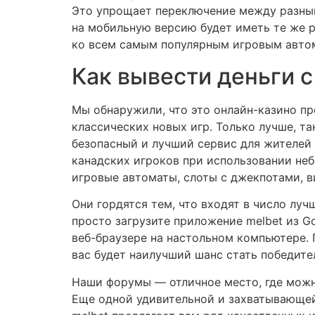
Это упрощает переключение между разными
на мобильную версию будет иметь те же ре
ко всем самым популярным игровым автом
Как вывести деньги с
Мы обнаружили, что это онлайн-казино п
классических новых игр. Только лучше, т
безопасный и лучший сервис для жителей 
канадских игроков при использовании неб
игровые автоматы, слоты с джекпотами, в
Они гордятся тем, что входят в число луч
просто загрузите приложение melbet из G
веб-браузере на настольном компьютере. 
вас будет наилучший шанс стать победител
Наши форумы — отличное место, где можно
Еще одной удивительной и захватывающей