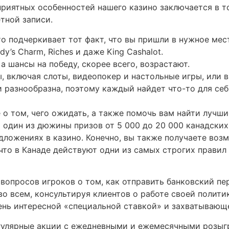
приятных особенностей нашего казино заключается в то
тной записи.
то подчеркивает тот факт, что вы пришли в нужное мес
dy’s Charm, Riches и даже King Cashalot.
 а шансы на победу, скорее всего, возрастают.
, включая слоты, видеопокер и настольные игры, или в
 разнообразна, поэтому каждый найдет что-то для себя
 о том, чего ожидать, а также помочь вам найти лучш
ь один из дюжины призов от 5 000 до 20 000 канадски
дложениях в казино. Конечно, вы также получаете воз
что в Канаде действуют одни из самых строгих правил 
вопросов игроков о том, как отправить банковский пер
о всем, консультируя клиентов о работе своей полити
ень интересной «специальной ставкой» и захватывающ
егулярные акции с ежедневными и ежемесячными розыг