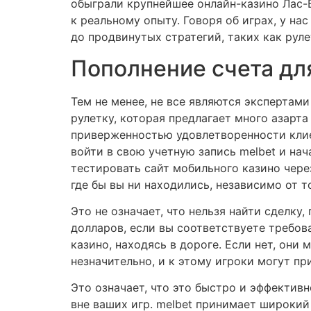
обыграли крупнейшее онлайн-казино Лас-
к реальному опыту. Говоря об играх, у на
до продвинутых стратегий, таких как руле
Пополнение счета дл
Тем не менее, не все являются экспертами
рулетку, которая предлагает много азарта
приверженностью удовлетворенности клие
войти в свою учетную запись melbet и нач
тестировать сайт мобильного казино чере
где бы вы ни находились, независимо от 
Это не означает, что нельзя найти сделку
долларов, если вы соответствуете требов
казино, находясь в дороге. Если нет, они
незначительно, и к этому игроки могут пр
Это означает, что это быстро и эффектив
вне ваших игр. melbet принимает широки