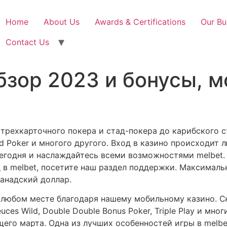
Home
About Us
Awards & Certifications
Our Bu
Contact Us
Обзор 2023 и бонусы, 
 трехкарточного покера и стад-покера до карибского ст
Hand Poker и многого другого. Вход в казино происходи
сегодня и наслаждайтесь всеми возможностями melbet.
 в melbet, посетите наш раздел поддержки. Максимал
канадский доллар.
в любом месте благодаря нашему мобильному казино. С
uces Wild, Double Double Bonus Poker, Triple Play и мно
го марта. Одна из лучших особенностей игры в melbe