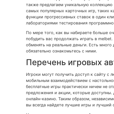
также предлагаем уникальную коллекцию и
самых популярных карточных игр, таких к
функции прогрессивных ставок в один кли
лабораториями тестирования программног
По мере того, как вы набираете больше о
побудить вас продолжать играть в melbet
обменять на реальные деньги. Есть много
обязательно ознакомьтесь с ними.
Перечень игровых ав
Игроки могут получить доступ к сайту с 
мобильным взаимодействием с настольног
бесплатные игры практически ничем не от
предложения и акции, которые доступны. 
онлайн-казино. Таким образом, независимо
вы всегда найдете лучшие игры и лучший с