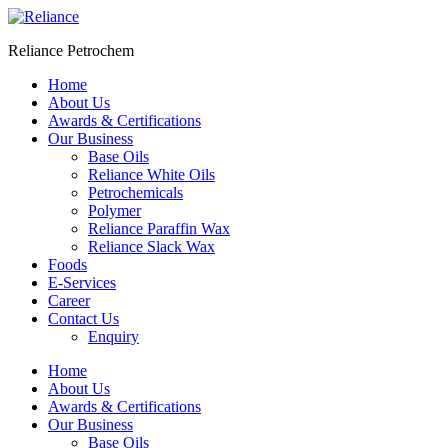
Skip
to
Reliance Petrochem
content
Home
About Us
Awards & Certifications
Our Business
Base Oils
Reliance White Oils
Petrochemicals
Polymer
Reliance Paraffin Wax
Reliance Slack Wax
Foods
E-Services
Career
Contact Us
Enquiry
Menu
Home
About Us
Awards & Certifications
Our Business
Base Oils