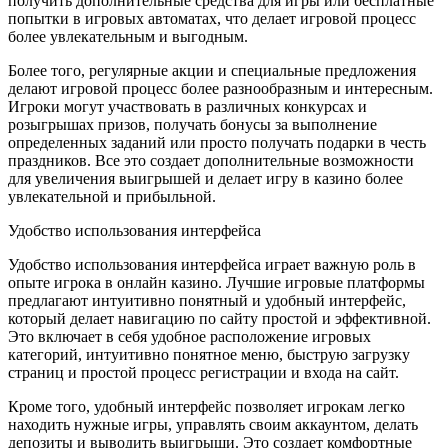
получить дополнительные средства для игры или бесплатные
попытки в игровых автоматах, что делает игровой процесс
более увлекательным и выгодным.
Более того, регулярные акции и специальные предложения
делают игровой процесс более разнообразным и интересным.
Игроки могут участвовать в различных конкурсах и
розыгрышах призов, получать бонусы за выполнение
определенных заданий или просто получать подарки в честь
праздников. Все это создает дополнительные возможности
для увеличения выигрышей и делает игру в казино более
увлекательной и прибыльной.
Удобство использования интерфейса
Удобство использования интерфейса играет важную роль в
опыте игрока в онлайн казино. Лучшие игровые платформы
предлагают интуитивно понятный и удобный интерфейс,
который делает навигацию по сайту простой и эффективной.
Это включает в себя удобное расположение игровых
категорий, интуитивно понятное меню, быструю загрузку
страниц и простой процесс регистрации и входа на сайт.
Кроме того, удобный интерфейс позволяет игрокам легко
находить нужные игры, управлять своим аккаунтом, делать
депозиты и выводить выигрыши. Это создает комфортные