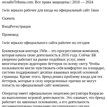
онлайнTribuna.com. Все права защищены | 2010 — 2024
1win зеркало рабочее для входа на официальный сайт 1вин
Скачать
ВходРегистрация
Промокод
1win зеркало официального сайта рабочее на сегодня
Букмекерская контора 1Win – это прогрессивная компания,
которая начала свою деятельность в 2016 году. Сейчас БК
уверенно работает на рынке подобных услуг, имея
многотысячную аудиторию беттеров по всему свету. Чтобы
пользователи могли чувствовать себя комфортно на площадке,
система поддерживает десятки языковых версий основной
страницы. Кроме этого, бренд решил проблему входа для тех
беттеров, которые в силу определенных причин не могут
попасть на официальный сайт компании.
Оператор имеет официальную лицензию регулятора Кюрасао
на выполнение игровой деятельности. Это означает, что бренд
работает на законных основаниях, а его деятельность
регламентирована правилами регулирующего органа.