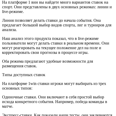
На платформе 1 вин вы найдете много вариантов ставок на
спорт. Они представлены в двух основных режимах: линии и
live-режиме.
Линия позволяет делать ставки до начала события. Она
предлагает большой выбор видов спорта, лиг и турниров для
анализа.
Наш анализ этого продукта показал, что в live-режиме
пользователи могут делать ставки в реальном времени. Они
могут реагировать на текущее положение дел на поле и
корректировать свои прогнозы в процессе игры.
Оба режима предлагают удобные возможности для
размещения ставок.
Типы доступных ставок
На платформе 1win ставки игроки могут выбирать из трех
основных типов:
Одиночные ставки. Они включают в себя простой выбор
исхода конкретного события. Например, победа команды в
матче.
Экспресс-ставки. Как показали наши тесты, они заключаются