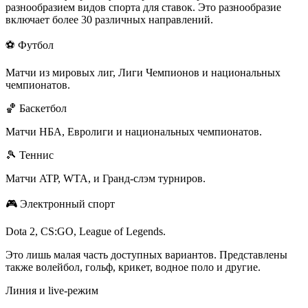
разнообразием видов спорта для ставок. Это разнообразие
включает более 30 различных направлений.
⚽️ Футбол
Матчи из мировых лиг, Лиги Чемпионов и национальных
чемпионатов.
🏀 Баскетбол
Матчи НБА, Евролиги и национальных чемпионатов.
🎾 Теннис
Матчи ATP, WTA, и Гранд-слэм турниров.
🎮 Электронный спорт
Dota 2, CS:GO, League of Legends.
Это лишь малая часть доступных вариантов. Представлены
также волейбол, гольф, крикет, водное поло и другие.
Линия и live-режим