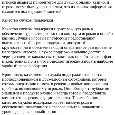
игроков является приоритетом для лучших онлайн казино, и
игроки могут быть уверены в том, что их личная информация
находится под надежной защитой.
Качество службы поддержки
Качество службы поддержки играет важную роль в
обеспечении удовлетворенности и комфорта игроков в онлайн
казино. Лучшие игровые платформы предоставляют
высококлассный сервис поддержки, доступный
круглосуточно и обеспечивающий оперативное реагирование
на запросы игроков. Служба поддержки обычно доступна
через различные каналы связи, такие как онлайн-чат, телефон
и электронная почта, что позволяет игрокам выбрать наиболее
удобный способ общения.
Кроме того, качественная служба поддержки отличается
профессионализмом и дружелюбием сотрудников, которые
готовы оперативно помочь в решении любых вопросов или
проблем, возникающих у игроков. Они обладают глубокими
знаниями о продукте казино и всегда готовы предоставить
компетентные рекомендации и советы. Таким образом,
качество службы поддержки играет важную роль в
обеспечении позитивного игрового опыта и повышении
уровня доверия к онлайн казино.