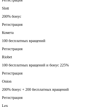
Регистрация
Slott
200% бонус
Регистрация
Комета
100 бесплатных вращений
Регистрация
Riobet
100 бесплатных вращений и бонус 225%
Регистрация
Onion
200% бонус + 200 бесплатных вращений
Регистрация
Lex