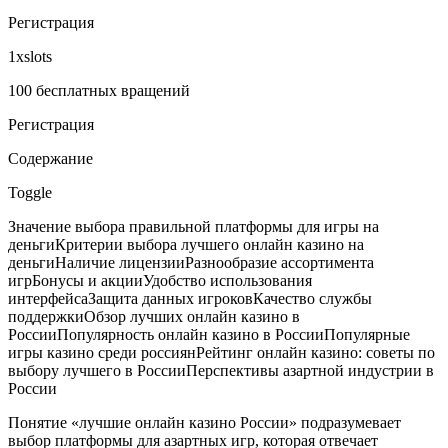
Регистрация
1xslots
100 бесплатных вращений
Регистрация
Содержание
Toggle
Значение выбора правильной платформы для игры на
деньгиКритерии выбора лучшего онлайн казино на
деньгиНаличие лицензииРазнообразие ассортимента
игрБонусы и акцииУдобство использования
интерфейсаЗащита данных игроковКачество службы
поддержкиОбзор лучших онлайн казино в
РоссииПопулярность онлайн казино в РоссииПопулярные
игры казино среди россиянРейтинг онлайн казино: советы по
выбору лучшего в РоссииПерспективы азартной индустрии в
России
Понятие «лучшие онлайн казино России» подразумевает
выбор платформы для азартных игр, которая отвечает