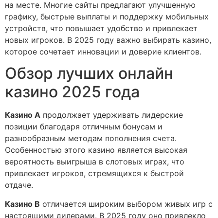
на месте. Многие сайты предлагают улучшенную
графику, быстрые выплаты и поддержку мобильных
устройств, что повышает удобство и привлекает
новых игроков. В 2025 году важно выбирать казино,
которое сочетает инновации и доверие клиентов.
Обзор лучших онлайн
казино 2025 года
Казино A
продолжает удерживать лидерские
позиции благодаря отличным бонусам и
разнообразным методам пополнения счета.
Особенностью этого казино является высокая
вероятность выигрыша в слотовых играх, что
привлекает игроков, стремящихся к быстрой
отдаче.
Казино B
отличается широким выбором живых игр с
настоящими дилерами. В 2025 году оно привлекло