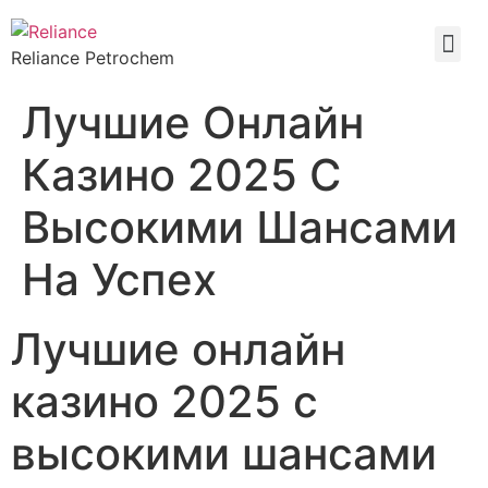
Reliance Petrochem
Лучшие Онлайн
Казино 2025 С
Высокими Шансами
На Успех
Лучшие онлайн
казино 2025 с
высокими шансами