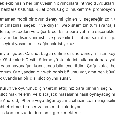
tek ekibimizin her bir üyesinin oyunculara ihtiyaç duyduklar
o, benzersiz Günlük Rulet bonusu gibi mükemmel promosyonl
amen mobil bir oyun deneyimi için en iyi seçeneğinizdir. C
cihazınızı seçebilir ve duyarlı web sitemizin tüm avantajlar
enle, e-cüzdan ve diğer kredi kartı para yatırma seçenekleriy
rafından lisanslanmıştır ve güvenilir bir itibara sahiptir. 
eneyimi yaşamanızı sağlamak istiyoruz.
yle ligobet Casino, bugün online casino deneyiminizin key
 Yöntemleri: Çeşitli ödeme yöntemlerini kullanarak para yat
apamayacağım konusunda bilgilendirildim. Çoğunlukla, her
orum. Öte yandan bir web bahis bölümü var, ama ben büyük 
uyandıran bir dizi slot oyunu sunar.
turun ve oyununuz için tercih ettiğiniz para birimini seçin.
slot makinelerini ve blackjack masalarını nasıl oynayacağınız
 Android, iPhone veya diğer uyumlu cihazınızdan erişilebilir
 sohbet etmekten her zaman mutluluk duyar.
nus kodumuzu doldurmanız gerekmektedir.