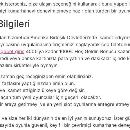
mek isterseniz, bize ulaşın seçeneğini kullanarak bunu yapabi
imiçi kumarhaneyi deneyimlemeye hazır olan türden bir oyu
ilgileri
an hizmetidir.Amerika Birleşik Devletleri’nde ikamet ediyors
 iyi casino uygulamasına erişmenizi sağlayarak cep telefonun
ligobet giris
400€’ya kadar 1000€ Hoş Geldin Bonusu kazanı
e kredi veya banka kartınızla para yatırın ve dakikalar içinde
azılım şirketleriyle oynayın.
zaman geçireceğinizden emin olabilirsiniz.
 fazlasını yaptığınızdan emin olun.
 ve ikamet ettiğiniz ülkeye göre değişir.
açan tüm yeni oyuncular için geçerli olacaktır.
 bir araya getirmeyi ve en yeni slot oyunlarına entegre etmey
ve size her iki dünyanın da en iyi yanını sunuyoruz. İster 
ayıda oyunla güvenli, keyifli bir çevrimiçi kumarhane deney