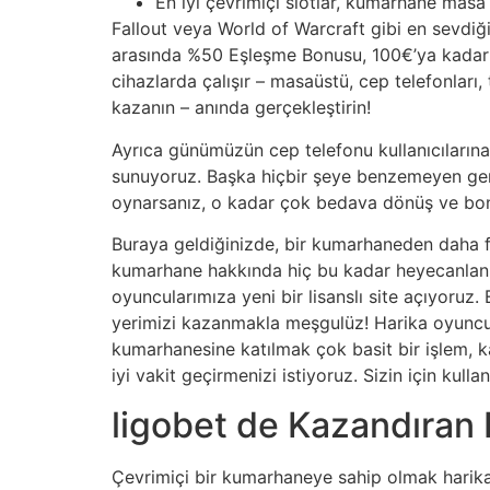
En iyi çevrimiçi slotlar, kumarhane masa
Fallout veya World of Warcraft gibi en sevdiği
arasında %50 Eşleşme Bonusu, 100€’ya kadar 
cihazlarda çalışır – masaüstü, cep telefonları,
kazanın – anında gerçekleştirin!
Ayrıca günümüzün cep telefonu kullanıcılarına 
sunuyoruz. Başka hiçbir şeye benzemeyen ger
oynarsanız, o kadar çok bedava dönüş ve bon
Buraya geldiğinizde, bir kumarhaneden daha faz
kumarhane hakkında hiç bu kadar heyecanlanm
oyuncularımıza yeni bir lisanslı site açıyoru
yerimizi kazanmakla meşgulüz! Harika oyuncul
kumarhanesine katılmak çok basit bir işlem, 
iyi vakit geçirmenizi istiyoruz. Sizin için kul
ligobet de Kazandıran
Çevrimiçi bir kumarhaneye sahip olmak harikad