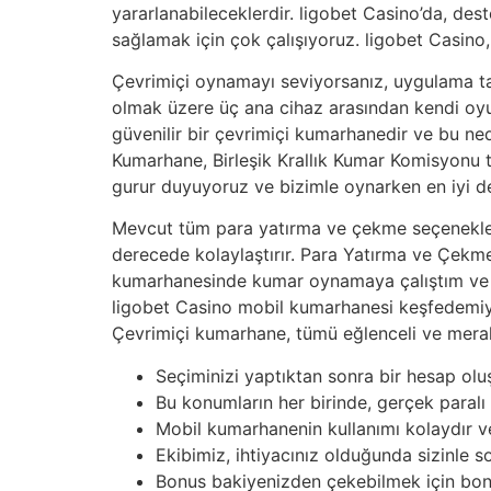
yararlanabileceklerdir. ligobet Casino’da, des
sağlamak için çok çalışıyoruz. ligobet Casin
Çevrimiçi oynamayı seviyorsanız, uygulama tam
olmak üzere üç ana cihaz arasından kendi oyun 
güvenilir bir çevrimiçi kumarhanedir ve bu ned
Kumarhane, Birleşik Krallık Kumar Komisyonu ta
gurur duyuyoruz ve bizimle oynarken en iyi d
Mevcut tüm para yatırma ve çekme seçenekleri
derecede kolaylaştırır. Para Yatırma ve Çekme
kumarhanesinde kumar oynamaya çalıştım ve y
ligobet Casino mobil kumarhanesi keşfedemiy
Çevrimiçi kumarhane, tümü eğlenceli ve merak 
Seçiminizi yaptıktan sonra bir hesap oluş
Bu konumların her birinde, gerçek paralı 
Mobil kumarhanenin kullanımı kolaydır ve
Ekibimiz, ihtiyacınız olduğunda sizinle
Bonus bakiyenizden çekebilmek için bo