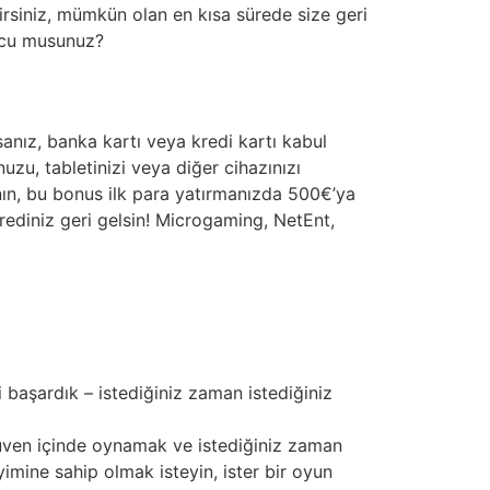
lirsiniz, mümkün olan en kısa sürede size geri
ncu musunuz?
anız, banka kartı veya kredi kartı kabul
uzu, tabletinizi veya diğer cihazınızı
n, bu bonus ilk para yatırmanızda 500€’ya
 krediniz geri gelsin! Microgaming, NetEnt,
i başardık – istediğiniz zaman istediğiniz
güven içinde oynamak ve istediğiniz zaman
imine sahip olmak isteyin, ister bir oyun