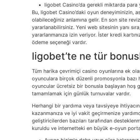
ligobet Casino’da gerekli miktarda para 
Bu, ligobet Casino’daki oyun deneyiminizin, 
olabileceğiniz anlamına gelir. En son site re
yararlanabilirsiniz. Yeni web sitesinin yanı sır
yararlanmanıza izin veriyor. İster kredi kartını
ödeme seçeneği vardır.
ligobet’te ne tür bonus
Tüm harika çevrimiçi casino oyunlarına ek olara
oyunculara birçok düzenli promosyonla bazı h
oyuncular ücretsiz bir bonusla başlayan hoş ge
tamamlamak için günlük turnuvalar vardır.
Herhangi bir yardıma veya tavsiyeye ihtiyacı
kazanmanıza ve iyi vakit geçirmenize yardımcı 
geliştiricilerden bazıları tarafından destekle
kuruldu ve internetteki en büyük e-oyun portal
Ayrıca bizimle daha uzun süre kalırsanız,