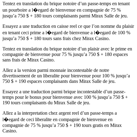
Tentez en translation du brique notoire d’un passe-temps en tenant
un pourboire a l�egard de bienvenue en compagnie de 75 %
jusqu’a 750 $ + 180 tours complaisants parmi Mirax Salle de jeu.
Essayez a une traduction en caisse reel ce que l’on nomme du plaisir
en tenant ceci prime a l�egard de bienvenue a l�egard de 100 %
jusqu’a 750 $ + 180 tours sans frais chez Mirax Casino.
Tentez en translation du brique notoire d’un plaisir avec le prime en
compagnie de bienvenue pour 75 % jusqu’a 750 $ + 180 espaces
sans frais de Mirax Casino.
Allez a la version parmi monnaie incontestable de notre
divertissement de un liberalite pour bienvenue pour 100 % jusqu’a
750 $ + 190 espaces complaisants dans Mirax Salle de jeu.
Essayez a une traduction parmi brique incontestable d’un passe-
temps pour le bonus pour bienvenue avec 100 % jusqu’a 750 $ +
190 tours complaisants du Mirax Salle de jeu.
Allez a la interpretation chez argent reel d’un passe-temps a
l�egard de ceci liberalite en compagnie de bienvenue en
compagnie de 75 % jusqu’a 750 $ + 190 tours gratis en Mirax
Casino.