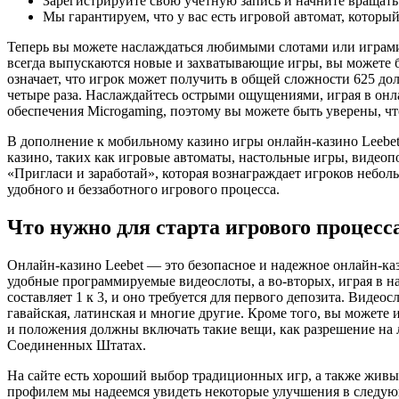
Зарегистрируйте свою учетную запись и начните вращать
Мы гарантируем, что у вас есть игровой автомат, которы
Теперь вы можете наслаждаться любимыми слотами или играми 
всегда выпускаются новые и захватывающие игры, вы можете б
означает, что игрок может получить в общей сложности 625 до
четыре раза. Наслаждайтесь острыми ощущениями, играя в онл
обеспечения Microgaming, поэтому вы можете быть уверены, ч
В дополнение к мобильному казино игры онлайн-казино Leebet
казино, таких как игровые автоматы, настольные игры, видеопо
«Пригласи и заработай», которая вознаграждает игроков небол
удобного и беззаботного игрового процесса.
Что нужно для старта игрового процесс
Онлайн-казино Leebet — это безопасное и надежное онлайн-ка
удобные программируемые видеослоты, а во-вторых, играя в на
составляет 1 к 3, и оно требуется для первого депозита. Виде
гавайская, латинская и многие другие. Кроме того, вы можете
и положения должны включать такие вещи, как разрешение на л
Соединенных Штатах.
На сайте есть хороший выбор традиционных игр, а также живы
профилем мы надеемся увидеть некоторые улучшения в следую