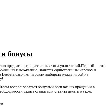
 и бонусы
но предлагает три различных типа уплотнений.Первый — это
мобильных и веб-казино, является единственным игроком в
о Leebet позволяет игрокам выбирать между игрой на
у!
 Чтобы воспользоваться бонусами бесплатных вращений в
еобходимости делать ставки или ставить деньги на кон.
ов.