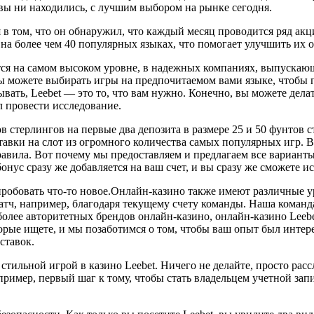
ы вы ни находились, с лучшим выбором на рынке сегодня.
 в том, что он обнаружил, что каждый месяц проводится ряд акци
 на более чем 40 популярных языках, что помогает улучшить их 
тся на самом высоком уровне, в надежных компаниях, выпускаю
ы можете выбирать игры на предпочитаемом вами языке, чтобы по
ать, Leebet — это то, что вам нужно. Конечно, вы можете делат
 провести исследование.
 стерлингов на первые два депозита в размере 25 и 50 фунтов 
тавки на слот из огромного количества самых популярных игр. В
авила. Вот почему мы предоставляем и предлагаем все варианты
ус сразу же добавляется на ваш счет, и вы сразу же сможете ис
пробовать что-то новое.Онлайн-казино также имеют различные у
тч, например, благодаря текущему счету команды. Наша команда э
иболее авторитетных брендов онлайн-казино, онлайн-казино Lee
торые ищете, и мы позаботимся о том, чтобы ваш опыт был инте
ставок.
стильной игрой в казино Leebet. Ничего не делайте, просто рассл
апример, первый шаг к тому, чтобы стать владельцем учетной за