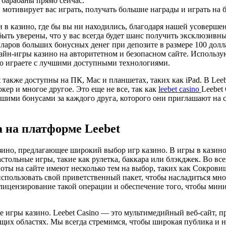
 барабаны прямо сейчас.
й мотивирует вас играть, получать большие награды и играть на 
в казино, где бы вы ни находились, благодаря нашей усоверше
ыть уверены, что у вас всегда будет шанс получить эксклюзив
лларов больших бонусных денег при депозите в размере 100 долла
айн-игры казино на авторитетном и безопасном сайте. Использ
то играете с лучшими доступными технологиями.
 также доступны на ПК, Mac и планшетах, таких как iPad. В Le
кер и многое другое. Это еще не все, так как
leebet casino
Leebet
ьшими бонусами за каждого друга, которого они приглашают на 
а на платформе Leebet
зино, предлагающее широкий выбор игр казино. В игры в казино 
стольные игры, такие как рулетка, баккара или блэкджек. Во в
ослоты на сайте имеют несколько тем на выбор, таких как Сокров
 использовать свой приветственный пакет, чтобы насладиться м
ицензирование такой операции и обеспечение того, чтобы миним
е игры казино. Leebet Casino — это мультимедийный веб-сайт,
щих областях. Мы всегда стремимся, чтобы широкая публика и 