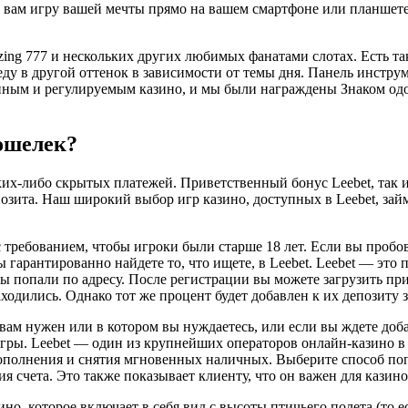
вам игру вашей мечты прямо на вашем смартфоне или планшете! 
Blazing 777 и нескольких других любимых фанатами слотах. Есть
ду в другой оттенок в зависимости от темы дня. Панель инстру
анным и регулируемым казино, и мы были награждены Знаком о
кошелек?
ких-либо скрытых платежей. Приветственный бонус Leebet, так 
зита. Наш широкий выбор игр казино, доступных в Leebet, займе
с требованием, чтобы игроки были старше 18 лет. Если вы проб
 гарантированно найдете то, что ищете, в Leebet. Leebet — это 
вы попали по адресу. После регистрации вы можете загрузить п
аходились. Однако тот же процент будет добавлен к их депозиту з
 вам нужен или в котором вы нуждаетесь, или если вы ждете доб
 игры. Leebet — один из крупнейших операторов онлайн-казино 
олнения и снятия мгновенных наличных. Выберите способ попол
 счета. Это также показывает клиенту, что он важен для казино, 
о, которое включает в себя вид с высоты птичьего полета (то ес