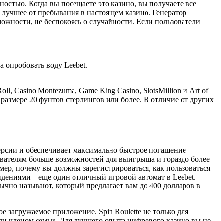
остью. Когда вы посещаете это казино, вы получаете все
е лучшее от пребывания в настоящем казино. Генератор
ожности, не беспокоясь о случайности. Если пользователи
 опробовать воду Leebet.
, Casino Montezuma, Game King Casino, SlotsMillion и Art of
в размере 20 фунтов стерлингов или более. В отличие от других
версии и обеспечивает максимально быстрое погашение
зователям больше возможностей для выигрыша и гораздо более
мер, почему вы должны зарегистрироваться, как пользоваться
идениями – еще один отличный игровой автомат в Leebet.
ычно называют, который предлагает вам до 400 долларов в
 загружаемое приложение. Spin Roulette не только для
ли членом семьи. Для лучшего опыта цифрового казино вы не