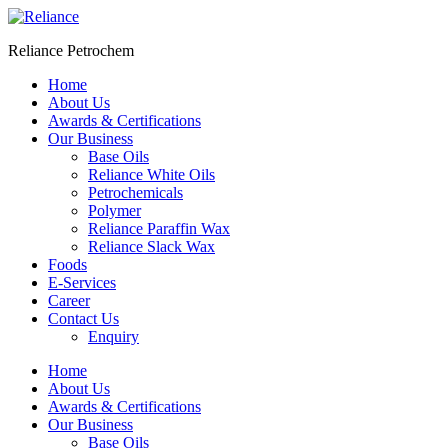
Skip
to
Reliance Petrochem
content
Home
About Us
Awards & Certifications
Our Business
Base Oils
Reliance White Oils
Petrochemicals
Polymer
Reliance Paraffin Wax
Reliance Slack Wax
Foods
E-Services
Career
Contact Us
Enquiry
Menu
Home
About Us
Awards & Certifications
Our Business
Base Oils