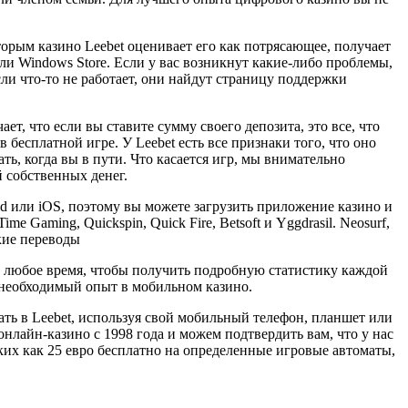
орым казино Leebet оценивает его как потрясающее, получает
 или Windows Store. Если у вас возникнут какие-либо проблемы,
сли что-то не работает, они найдут страницу поддержки
т, что если вы ставите сумму своего депозита, это все, что
 бесплатной игре. У Leebet есть все признаки того, что оно
ь, когда вы в пути. Что касается игр, мы внимательно
 собственных денег.
oid или iOS, поэтому вы можете загрузить приложение казино и
e Gaming, Quickspin, Quick Fire, Betsoft и Yggdrasil. Neosurf,
ские переводы
 в любое время, чтобы получить подробную статистику каждой
м необходимый опыт в мобильном казино.
ать в Leebet, используя свой мобильный телефон, планшет или
лайн-казино с 1998 года и можем подтвердить вам, что у нас
ких как 25 евро бесплатно на определенные игровые автоматы,