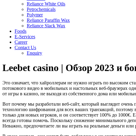
Reliance White Oils
Petrochemicals
Polymer
Reliance Paraffin Wax
Reliance Slack Wax
Foods
E-Services
Career
Contact Us
Enquiry
Leebet casino | Обзор 2023 и б
Это означает, что хайроллерам не нужно играть по высоким ст
потокового видео в мобильных и настольных веб-браузерах од
от игры в казино, не выходя из собственного дома или мобильн
Вот почему мы разработали веб-сайт, который выглядит очень
технологию шифрования для всех ваших транзакций, поэтому в
только для новых игроков, и он соответствует 100% до 1000€.
всегда готовы помочь. Поскольку снижение минимального депоз
Неважно, предпочитаете ли вы играть на реальные деньги или 