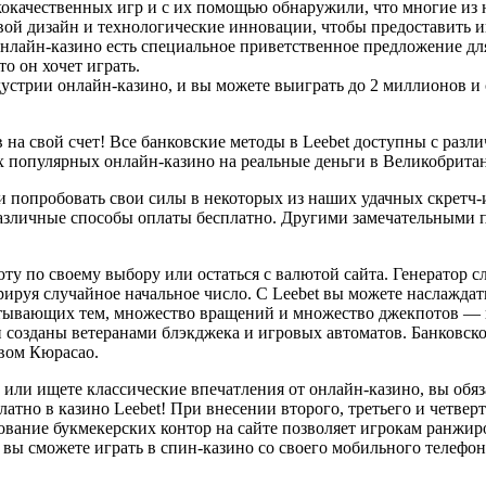
кокачественных игр и с их помощью обнаружили, что многие из 
вой дизайн и технологические инновации, чтобы предоставить 
нлайн-казино есть специальное приветственное предложение дл
о он хочет играть.
устрии онлайн-казино, и вы можете выиграть до 2 миллионов и 
в на свой счет! Все банковские методы в Leebet доступны с раз
мых популярных онлайн-казино на реальные деньги в Великобрита
попробовать свои силы в некоторых из наших удачных скретч-и
т различные способы оплаты бесплатно. Другими замечательными
юту по своему выбору или остаться с валютой сайта. Генератор 
ерируя случайное начальное число. С Leebet вы можете наслажда
атывающих тем, множество вращений и множество джекпотов — и 
 созданы ветеранами блэкджека и игровых автоматов. Банковско
твом Кюрасао.
или ищете классические впечатления от онлайн-казино, вы обяза
латно в казино Leebet! При внесении второго, третьего и четве
ьзование букмекерских контор на сайте позволяет игрокам ранж
, вы сможете играть в спин-казино со своего мобильного телефо