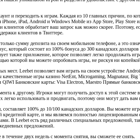
унт и переходить к играм. Каждая из 10 главных причин, по кот
iPhone, iPad, Android и Windows Mobile из App Store, Play Store
и клиентов обработает ваш запрос как можно скорее. Поэтому, е
держки клиентов в Твиттере.
лько сумму депозита на своем мобильном телефоне, а это означае
ус, который состоит из 100% бонуса до 300 канадских долларов в
ет также приложение, которое позволяет легко продолжать играт
ью которой вы можете опробовать игры, не рискуя ни копейкой
ых мест. Leebet позволяет вам играть на своем устройстве Andr
качественные игры казино NetEnt, Microgaming, Magnataur, Big Tim
Pay и QIWI Банковские карты: Visa Electron, Maestro Прямые банков
мента к другому. Игроки могут получить доступ к этой системе
х легко использовать и продвигать, поэтому они могут дать ва
 составляет 100% до 10/100 канадских долларов. Вы можете игр
кредитной карте, и мы являемся полностью лицензированным он
ами. В Leebet есть ряд различных специальных предложений, та
 ежедневных предложений.
в течение двух недель с момента снятия, вы сможете ее снять.