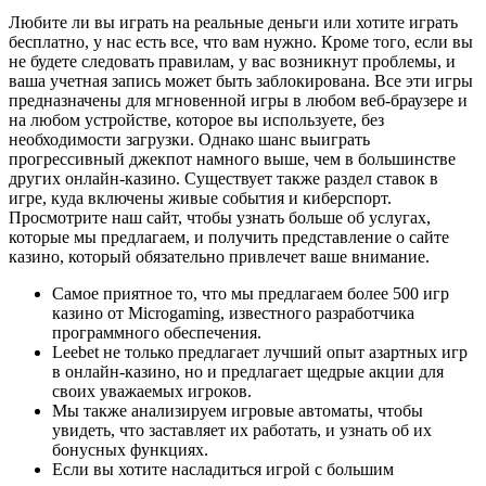
Любите ли вы играть на реальные деньги или хотите играть
бесплатно, у нас есть все, что вам нужно. Кроме того, если вы
не будете следовать правилам, у вас возникнут проблемы, и
ваша учетная запись может быть заблокирована. Все эти игры
предназначены для мгновенной игры в любом веб-браузере и
на любом устройстве, которое вы используете, без
необходимости загрузки. Однако шанс выиграть
прогрессивный джекпот намного выше, чем в большинстве
других онлайн-казино. Существует также раздел ставок в
игре, куда включены живые события и киберспорт.
Просмотрите наш сайт, чтобы узнать больше об услугах,
которые мы предлагаем, и получить представление о сайте
казино, который обязательно привлечет ваше внимание.
Самое приятное то, что мы предлагаем более 500 игр
казино от Microgaming, известного разработчика
программного обеспечения.
Leebet не только предлагает лучший опыт азартных игр
в онлайн-казино, но и предлагает щедрые акции для
своих уважаемых игроков.
Мы также анализируем игровые автоматы, чтобы
увидеть, что заставляет их работать, и узнать об их
бонусных функциях.
Если вы хотите насладиться игрой с большим