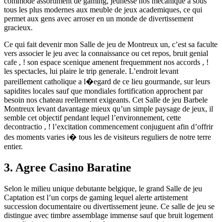
commode assortiment de gaming, jeunesse nos mecanique a sous
tous les plus modernes aux meuble de jeux academiques, ce qui
permet aux gens avec arroser en un monde de divertissement
gracieux.
Ce qui fait devenir mon Salle de jeu de Montreux un, c’est sa faculte
vers associer le jeu avec la connaissance ou cet repos, bruit genial
cafe , ! son espace scenique amenent frequemment nos accords , !
les spectacles, lui plaire le trip generale. L’endroit levant
pareillement catholique a l�egard de ce lieu gourmande, sur leurs
sapidites locales sauf que mondiales fortification approchent par
besoin nos chateau reellement exigeants. Cet Salle de jeu Barbele
Montreux levant davantage mieux qu’un simple paysage de jeux, il
semble cet objectif pendant lequel l’environnement, cette
decontractio , ! l’excitation commencement conjuguent afin d’offrir
des moments varies i� tous les de visiteurs reguliers de notre terre
entier.
3. Agree Casino Baratine
Selon le milieu unique debutante belgique, le grand Salle de jeu
Captation est l’un corps de gaming lequel alerte artistement
succession documentaire ou divertissement jeune. Ce salle de jeu se
distingue avec timbre assemblage immense sauf que bruit logement