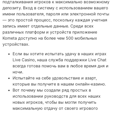
подталкивания игроков к максимально возможному
депозиту. Вход в систему с использованием вашего
имени пользователя, пароля или электронной почты
— это простой процесс, поскольку каждая учетная
запись имеет отдельные данные. Среди всех
различных платформ и устройств приложение
Kometa доступно на более чем 500 мобильных
устройствах.
Если вы хотите испытать удачу в наших играх
Live Casino, наша служба поддержки Live Chat
всегда готова помочь вам в любое время дня и
ночи.
Испытайте на себе удовольствие и азарт,
которые вы получите в нашем онлайн-казино.
Вот почему мы создали ряд простых в
использовании руководств для всех наших
новых игроков, чтобы вы могли получить
максимальную отдачу от своего игрового