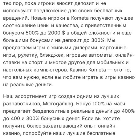
тех пор, пока игроки вносят депозит и не
используют предложение для своих бесплатных
вращений. Новые игроки в Kometa получают лучшее
соотношение цены и качества, с приветственным
бонусом 500% до 2000 $ в общей сложности и еще
большими бонусами на депозит до 300%! Мы
предлагаем игры с живыми дилерами, карточные
игры, рулетку, блэкджек, игровые автоматы, онлайн-
ставки на спорт и многое другое для мобильных и
настольных компьютеров. Казино Kometa — это то,
что вам нужно, если вы любите играть в игры казино
на реальные деньги.
Наш ассортимент игр создан одним из лучших
разработчиков, Microgaming. Бонус 100% на матч
предлагает бездепозитные реальные деньги до 400%
до 400 и 300% бонусных денег. Если вы хотите
получить более захватывающий опыт онлайн-
казино, попробуйте наши лучшие бесплатные