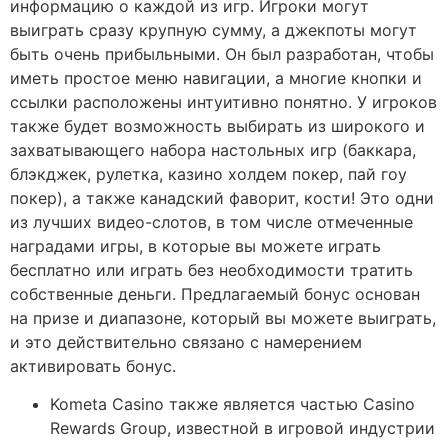
информацию о каждой из игр. Игроки могут
выиграть сразу крупную сумму, а джекпоты могут
быть очень прибыльными. Он был разработан, чтобы
иметь простое меню навигации, а многие кнопки и
ссылки расположены интуитивно понятно. У игроков
также будет возможность выбирать из широкого и
захватывающего набора настольных игр (баккара,
блэкджек, рулетка, казино холдем покер, пай гоу
покер), а также канадский фаворит, кости! Это одни
из лучших видео-слотов, в том числе отмеченные
наградами игры, в которые вы можете играть
бесплатно или играть без необходимости тратить
собственные деньги. Предлагаемый бонус основан
на призе и диапазоне, который вы можете выиграть,
и это действительно связано с намерением
активировать бонус.
Kometa Casino также является частью Casino
Rewards Group, известной в игровой индустрии