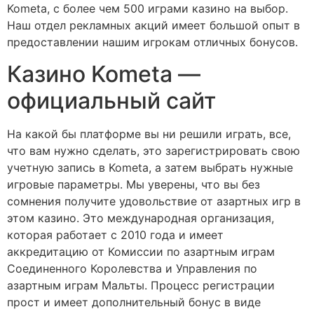
Kometa, с более чем 500 играми казино на выбор.
Наш отдел рекламных акций имеет большой опыт в
предоставлении нашим игрокам отличных бонусов.
Казино Kometa —
официальный сайт
На какой бы платформе вы ни решили играть, все,
что вам нужно сделать, это зарегистрировать свою
учетную запись в Kometa, а затем выбрать нужные
игровые параметры. Мы уверены, что вы без
сомнения получите удовольствие от азартных игр в
этом казино. Это международная организация,
которая работает с 2010 года и имеет
аккредитацию от Комиссии по азартным играм
Соединенного Королевства и Управления по
азартным играм Мальты. Процесс регистрации
прост и имеет дополнительный бонус в виде