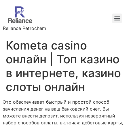
Reliance Petrochem
Kometa casino
онлайн | Топ казино
в интернете, казино
слоты онлайн
Это обеспечивает быстрый и простой способ
зачисления денег на ваш банковский счет. Вы
можете внести депозит, используя невероятный
набор способов оплаты, включая: дебетовые карты,