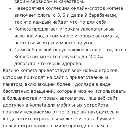
своим сервисом и качеством.
Невероятная коллекция онлайн-слотов Kometa
включает слоты с 3, 5 и даже 9 барабанами,
так что каждый найдет что-то для себя.
Kometa предлагает игрокам увлекательные
игры казино, в том числе игровые автоматы,
настольные игры и многое другое.
Самый большой бонус заключается в том, что в
Kometa вы можете получить до 1000%
депозита, что очень здорово.
Казино Kometa приветствует всех новых игроков,
которые приходят на сайт с приветственным
пакетом, включающим более 1 доллара в виде
бесплатных вращений, которые можно использовать
в большинстве игровых автоматов. Наш веб-сайт
доступен в Kometa для мобильных устройств,
поэтому независимо от того, где вы находитесь и
когда хотите играть, вы можете играть. Лучшие
онлайн-игры казино в мире приходят к вам в