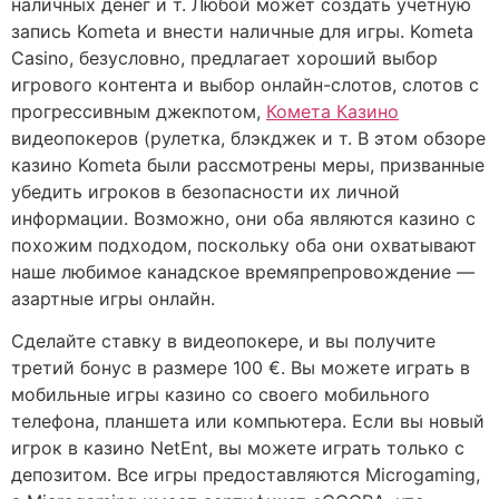
наличных денег и т. Любой может создать учетную
запись Kometa и внести наличные для игры. Kometa
Casino, безусловно, предлагает хороший выбор
игрового контента и выбор онлайн-слотов, слотов с
прогрессивным джекпотом,
Комета Казино
видеопокеров (рулетка, блэкджек и т. В этом обзоре
казино Kometa были рассмотрены меры, призванные
убедить игроков в безопасности их личной
информации. Возможно, они оба являются казино с
похожим подходом, поскольку оба они охватывают
наше любимое канадское времяпрепровождение —
азартные игры онлайн.
Сделайте ставку в видеопокере, и вы получите
третий бонус в размере 100 €. Вы можете играть в
мобильные игры казино со своего мобильного
телефона, планшета или компьютера. Если вы новый
игрок в казино NetEnt, вы можете играть только с
депозитом. Все игры предоставляются Microgaming,