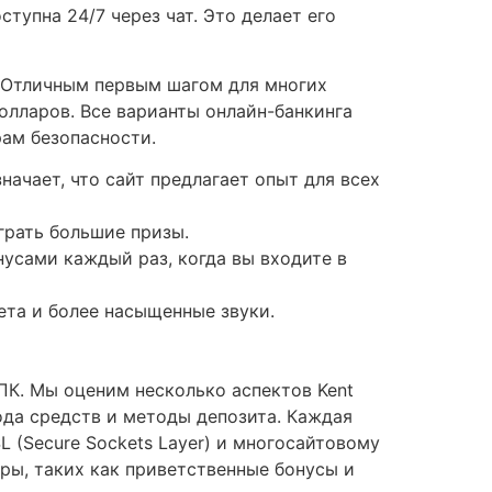
ступна 24/7 через чат. Это делает его
t. Отличным первым шагом для многих
долларов. Все варианты онлайн-банкинга
рам безопасности.
начает, что сайт предлагает опыт для всех
грать большие призы.
нусами каждый раз, когда вы входите в
та и более насыщенные звуки.
ПК. Мы оценим несколько аспектов Kent
ода средств и методы депозита. Каждая
 (Secure Sockets Layer) и многосайтовому
ры, таких как приветственные бонусы и