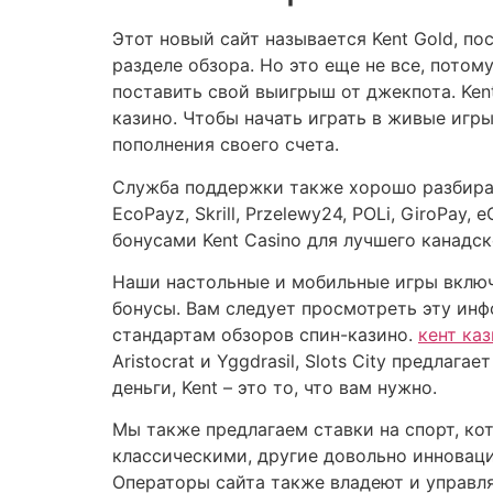
Этот новый сайт называется Kent Gold, п
разделе обзора. Но это еще не все, потом
поставить свой выигрыш от джекпота. Ken
казино. Чтобы начать играть в живые игры
пополнения своего счета.
Служба поддержки также хорошо разбираетс
EcoPayz, Skrill, Przelewy24, POLi, GiroPa
бонусами Kent Casino для лучшего канадск
Наши настольные и мобильные игры включ
бонусы. Вам следует просмотреть эту инф
стандартам обзоров спин-казино.
кент ка
Aristocrat и Yggdrasil, Slots City предла
деньги, Kent – это то, что вам нужно.
Мы также предлагаем ставки на спорт, ко
классическими, другие довольно инновац
Операторы сайта также владеют и управляю