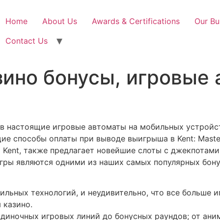
Home
About Us
Awards & Certifications
Our Bu
Contact Us
азино бонусы, игровые
 в настоящие игровые автоматы на мобильных устройст
 способы оплаты при выводе выигрыша в Kent: MasterCa
Kent, также предлагает новейшие слоты с джекпотами 
гры являются одними из наших самых популярных бонус
льных технологий, и неудивительно, что все больше 
 казино.
 одиночных игровых линий до бонусных раундов; от ан