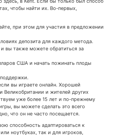
 здесь, в Kent. Если бы только был способ
ах, чтобы найти их. Во-первых,
айте, при этом для участия в предложении
ловиях депозита для каждого метода.
, и вы также можете обратиться за
олларов США и начать пожинать плоды
 поддержки.
если вы играете онлайн. Хорошей
ели Великобритании и жителей других
твуем уже более 15 лет и по-прежнему
игры, вы можете сделать это всего
но, что он не часто посещается.
свою способность адаптироваться к
ли ноутбуках, так и для игроков,