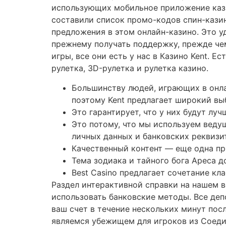
использующих мобильное приложение казин
составили список промо-кодов спин-казин
предложения в этом онлайн-казино. Это уд
прежнему получать поддержку, прежде че
игры, все они есть у нас в Казино Kent. Е
рулетка, 3D-рулетка и рулетка казино.
Большинству людей, играющих в онла
поэтому Kent предлагает широкий выб
Это гарантирует, что у них будут лу
Это потому, что мы используем веду
личных данных и банковских реквизи
Качественный контент — еще одна при
Тема зодиака и тайного бога Ареса д
Best Casino предлагает сочетание кл
Раздел интерактивной справки на нашем 
использовать банковские методы. Все депо
ваш счет в течение нескольких минут пос
являемся убежищем для игроков из Соедин