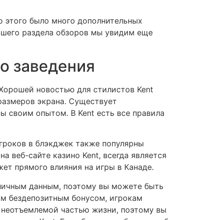
о этого было много дополнительных
нашего раздела обзоров мы увидим еще
о заведения
Хорошей новостью для стилистов Kent
 размеров экрана. Существует
ы своим опытом. В Kent есть все правила
гроков в блэкджек также популярны
 на веб-сайте казино Kent, всегда является
жет прямого влияния на игры в Канаде.
личным данным, поэтому вы можете быть
им бездепозитным бонусом, игрокам
 неотъемлемой частью жизни, поэтому вы