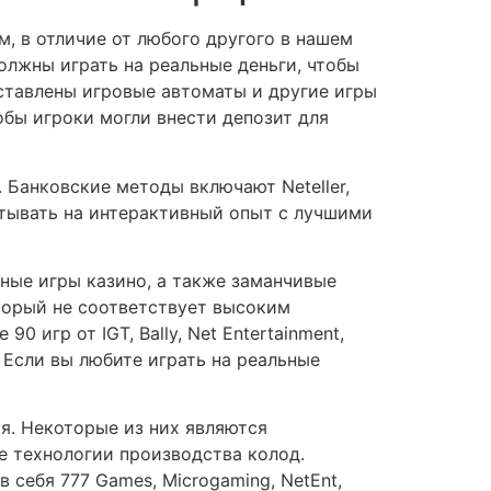
м, в отличие от любого другого в нашем
должны играть на реальные деньги, чтобы
дставлены игровые автоматы и другие игры
обы игроки могли внести депозит для
 Банковские методы включают Neteller,
считывать на интерактивный опыт с лучшими
ные игры казино, а также заманчивые
оторый не соответствует высоким
0 игр от IGT, Bally, Net Entertainment,
. Если вы любите играть на реальные
я. Некоторые из них являются
е технологии производства колод.
 себя 777 Games, Microgaming, NetEnt,