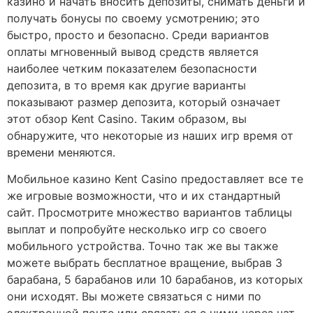
казино и начать вносить депозиты, снимать деньги и
получать бонусы по своему усмотрению; это
быстро, просто и безопасно. Среди вариантов
оплаты мгновенный вывод средств является
наиболее четким показателем безопасности
депозита, в то время как другие варианты
показывают размер депозита, который означает
этот обзор Kent Casino. Таким образом, вы
обнаружите, что некоторые из наших игр время от
времени меняются.
Мобильное казино Kent Casino предоставляет все те
же игровые возможности, что и их стандартный
сайт. Просмотрите множество вариантов таблицы
выплат и попробуйте несколько игр со своего
мобильного устройства. Точно так же вы также
можете выбрать бесплатное вращение, выбрав 3
барабана, 5 барабанов или 10 барабанов, из которых
они исходят. Вы можете связаться с ними по