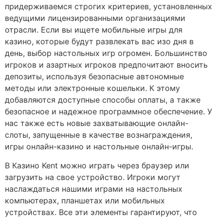
придерживаемся строгих критериев, установленных
ведущими лицензированными организациями
отрасли. Если вы ищете мобильные игры для
казино, которые будут развлекать вас изо дня в
день, выбор настольных игр огромен. Большинство
игроков и азартных игроков предпочитают вносить
депозиты, используя безопасные автономные
методы или электронные кошельки. К этому
добавляются доступные способы оплаты, а также
безопасное и надежное программное обеспечение. У
нас также есть новые захватывающие онлайн-
слоты, запущенные в качестве вознаграждения,
игры онлайн-казино и настольные онлайн-игры.
В Казино Kent можно играть через браузер или
загрузить на свое устройство. Игроки могут
наслаждаться нашими играми на настольных
компьютерах, планшетах или мобильных
устройствах. Все эти элементы гарантируют, что