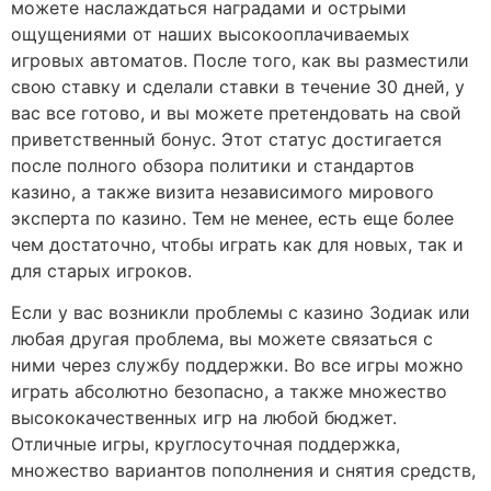
можете наслаждаться наградами и острыми
ощущениями от наших высокооплачиваемых
игровых автоматов. После того, как вы разместили
свою ставку и сделали ставки в течение 30 дней, у
вас все готово, и вы можете претендовать на свой
приветственный бонус. Этот статус достигается
после полного обзора политики и стандартов
казино, а также визита независимого мирового
эксперта по казино. Тем не менее, есть еще более
чем достаточно, чтобы играть как для новых, так и
для старых игроков.
Если у вас возникли проблемы с казино Зодиак или
любая другая проблема, вы можете связаться с
ними через службу поддержки. Во все игры можно
играть абсолютно безопасно, а также множество
высококачественных игр на любой бюджет.
Отличные игры, круглосуточная поддержка,
множество вариантов пополнения и снятия средств,