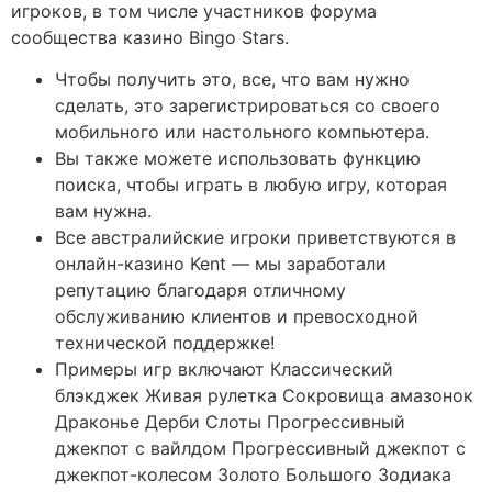
игроков, в том числе участников форума
сообщества казино Bingo Stars.
Чтобы получить это, все, что вам нужно
сделать, это зарегистрироваться со своего
мобильного или настольного компьютера.
Вы также можете использовать функцию
поиска, чтобы играть в любую игру, которая
вам нужна.
Все австралийские игроки приветствуются в
онлайн-казино Kent — мы заработали
репутацию благодаря отличному
обслуживанию клиентов и превосходной
технической поддержке!
Примеры игр включают Классический
блэкджек Живая рулетка Сокровища амазонок
Драконье Дерби Слоты Прогрессивный
джекпот с вайлдом Прогрессивный джекпот с
джекпот-колесом Золото Большого Зодиака