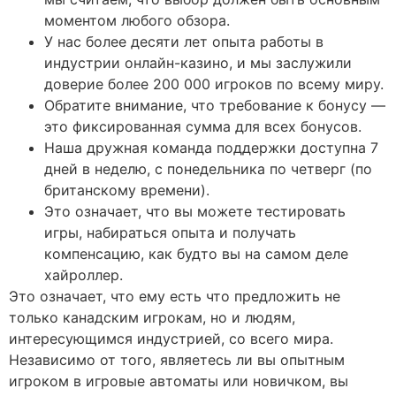
моментом любого обзора.
У нас более десяти лет опыта работы в
индустрии онлайн-казино, и мы заслужили
доверие более 200 000 игроков по всему миру.
Обратите внимание, что требование к бонусу —
это фиксированная сумма для всех бонусов.
Наша дружная команда поддержки доступна 7
дней в неделю, с понедельника по четверг (по
британскому времени).
Это означает, что вы можете тестировать
игры, набираться опыта и получать
компенсацию, как будто вы на самом деле
хайроллер.
Это означает, что ему есть что предложить не
только канадским игрокам, но и людям,
интересующимся индустрией, со всего мира.
Независимо от того, являетесь ли вы опытным
игроком в игровые автоматы или новичком, вы