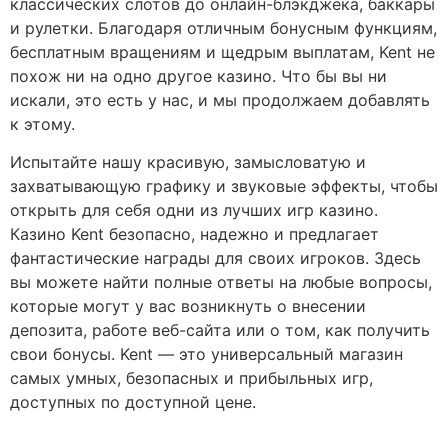
классических слотов до онлайн-блэкджека, баккары
и рулетки. Благодаря отличным бонусным функциям,
бесплатным вращениям и щедрым выплатам, Kent не
похож ни на одно другое казино. Что бы вы ни
искали, это есть у нас, и мы продолжаем добавлять
к этому.
Испытайте нашу красивую, замысловатую и
захватывающую графику и звуковые эффекты, чтобы
открыть для себя одни из лучших игр казино.
Казино Kent безопасно, надежно и предлагает
фантастические награды для своих игроков. Здесь
вы можете найти полные ответы на любые вопросы,
которые могут у вас возникнуть о внесении
депозита, работе веб-сайта или о том, как получить
свои бонусы. Kent — это универсальный магазин
самых умных, безопасных и прибыльных игр,
доступных по доступной цене.