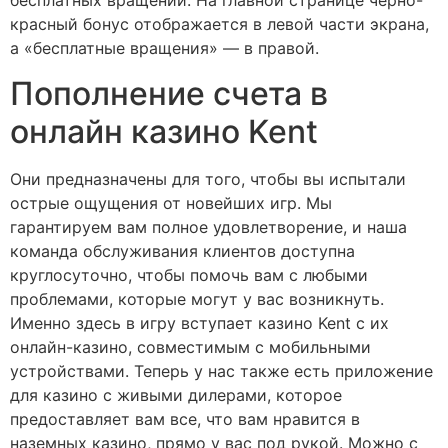
бесплатных вращений. На главной странице черно-
красный бонус отображается в левой части экрана,
а «бесплатные вращения» — в правой.
Пополнение счета в
онлайн казино Kent
Они предназначены для того, чтобы вы испытали
острые ощущения от новейших игр. Мы
гарантируем вам полное удовлетворение, и наша
команда обслуживания клиентов доступна
круглосуточно, чтобы помочь вам с любыми
проблемами, которые могут у вас возникнуть.
Именно здесь в игру вступает казино Kent с их
онлайн-казино, совместимым с мобильными
устройствами. Теперь у нас также есть приложение
для казино с живыми дилерами, которое
предоставляет вам все, что вам нравится в
наземных казино, прямо у вас под рукой. Можно с