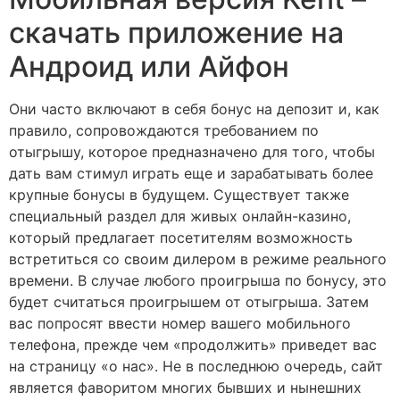
скачать приложение на
Андроид или Айфон
Они часто включают в себя бонус на депозит и, как
правило, сопровождаются требованием по
отыгрышу, которое предназначено для того, чтобы
дать вам стимул играть еще и зарабатывать более
крупные бонусы в будущем. Существует также
специальный раздел для живых онлайн-казино,
который предлагает посетителям возможность
встретиться со своим дилером в режиме реального
времени. В случае любого проигрыша по бонусу, это
будет считаться проигрышем от отыгрыша. Затем
вас попросят ввести номер вашего мобильного
телефона, прежде чем «продолжить» приведет вас
на страницу «о нас». Не в последнюю очередь, сайт
является фаворитом многих бывших и нынешних