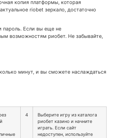
точная копия платформы, которая
актуальное riobet зеркало, достаточно
и пароль. Если вы еще не
ным возможностям риобет. Не забывайте,
сколько минут, и вы сможете наслаждаться
рез
4
Выберите игру из каталога
й
риобет казино и начните
играть. Если сайт
личные
недоступен, используйте