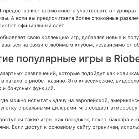
et предоставляет возможность участвовать в турнирах 
ризы. А если вы предпочитаете более спокойные развл
риобет официальный сайт.
о обновляет свою коллекцию игр, добавляя новые и поп
таваться на связи с любимым клубом, независимо от о
гие популярные игры в Riobe
 азартных развлечений, которые подойдут как новичка
в каталоге риобет казино. Это классические, видеосл
 и бонусных функций.
, где можно испытать удачу на европейской, американ
рулетку с реальными дилерами, что создает атмосферу
 доступны такие игры, как блэкджек, покер, баккара и 
ями. Если доступ к основному сайту ограничен, исполь