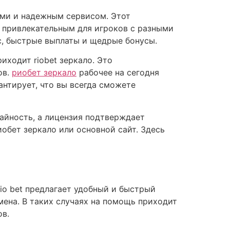
ами и надежным сервисом. Этот
го привлекательным для игроков с разными
с, быстрые выплаты и щедрые бонусы.
иходит riobet зеркало. Это
ов.
риобет зеркало
рабочее на сегодня
антирует, что вы всегда сможете
чайность, а лицензия подтверждает
иобет зеркало или основной сайт. Здесь
Rio bet предлагает удобный и быстрый
мена. В таких случаях на помощь приходит
ов.