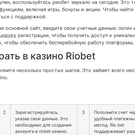
упен, воспользуйтесь риобет зеркало на сегодня. Это 
ункциям, включая игры, бонусы и акции. Чтобы найти 
ться с поддержкой.
ли основной сайт, введите свои учетные данные: логин 
цедуру регистрации, чтобы получить доступ к уникаль
о, чтобы обеспечить бесперебойную работу платформы.
рать в казино Riobet
полните несколько простых шагов. Это займет всего не
ino.
2
Зарегистрируйтесь,
3
Пополните счет че
указав свои данные. Это
удобный платежны
необходимо для создания
метод. Rio bet
аккаунта в riobet казино.
поддерживает раз