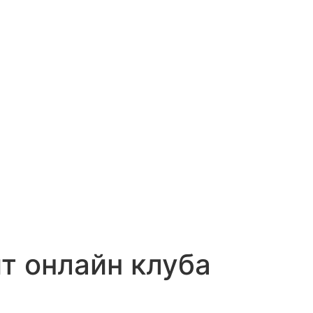
т онлайн клуба