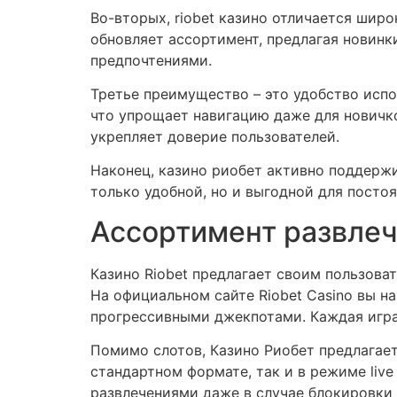
Во-вторых, riobet казино отличается широ
обновляет ассортимент, предлагая новинк
предпочтениями.
Третье преимущество – это удобство испо
что упрощает навигацию даже для новичко
укрепляет доверие пользователей.
Наконец, казино риобет активно поддержи
только удобной, но и выгодной для посто
Ассортимент развлеч
Казино Riobet предлагает своим пользова
На официальном сайте Riobet Casino вы н
прогрессивными джекпотами. Каждая игр
Помимо слотов, Казино Риобет предлагает 
стандартном формате, так и в режиме liv
развлечениями даже в случае блокировки 