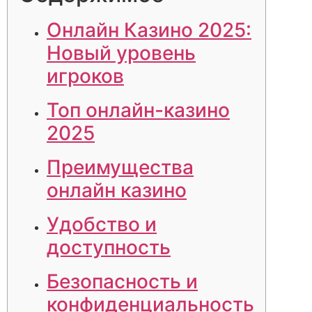
Онлайн Казино 2025:
Новый уровень
игроков
Топ онлайн-казино
2025
Преимущества
онлайн казино
Удобство и
доступность
Безопасность и
конфиденциальность