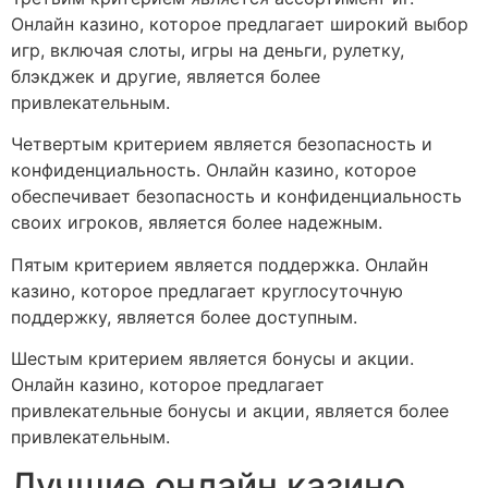
Онлайн казино, которое предлагает широкий выбор
игр, включая слоты, игры на деньги, рулетку,
блэкджек и другие, является более
привлекательным.
Четвертым критерием является безопасность и
конфиденциальность. Онлайн казино, которое
обеспечивает безопасность и конфиденциальность
своих игроков, является более надежным.
Пятым критерием является поддержка. Онлайн
казино, которое предлагает круглосуточную
поддержку, является более доступным.
Шестым критерием является бонусы и акции.
Онлайн казино, которое предлагает
привлекательные бонусы и акции, является более
привлекательным.
Лучшие онлайн казино