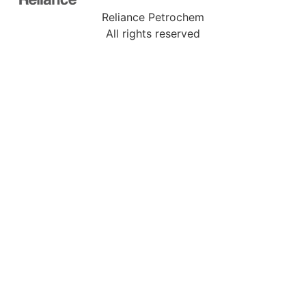
Reliance Petrochem
All rights reserved