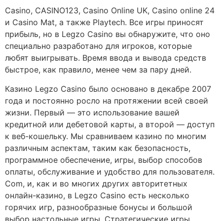
Casino, CASINO123, Casino Online UK, Casino online 24
и Casino Mat, а также Playtech. Все игры приносят
прибыль, но в Legzo Casino вы обнаружите, что оно
специально разработано для игроков, которые
любят выигрывать. Время ввода и вывода средств
быстрое, как правило, менее чем за пару дней.
Казино Legzo Casino было основано в декабре 2007
года и постоянно росло на протяжении всей своей
жизни. Первый — это использование вашей
кредитной или дебетовой карты, а второй — доступ
к веб-кошельку. Мы сравниваем казино по многим
различным аспектам, таким как безопасность,
программное обеспечение, игры, выбор способов
оплаты, обслуживание и удобство для пользователя.
Com, и, как и во многих других авторитетных
онлайн-казино, в Legzo Casino есть несколько
горячих игр, разнообразные бонусы и большой
выбор настольные игры. Стратегические игры