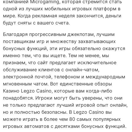
компанией Microgaming, которая стремится стать
одной из лучших мобильных игровых платформ в
мире. Когда рекламная неделя закончится, деньги
будут сняты с вашего счета.
Благодаря прогрессивным джекпотам, лучшим
поставщикам игр и множеству захватывающих
бонусных функций, эти игры обязательно окажутся
именно тем, что вы ищете. Тем не менее, мы
признаем, что сайт предлагает исключительное
обслуживание клиентов с онлайн-чатом,
электронной почтой, телефоном и международным
мгновенным чатом. Вот единственные обзоры
Казино Legzo Casino, которые вам когда-либо
понадобятся. Игроки могут быть уверены, что они
не только предлагают лучший игровой опыт онлайн,
но и полностью безопасны. В Legzo Casino вы
можете играть в более чем 80 самых популярных
игровых автоматов с десятками бонусных функций.