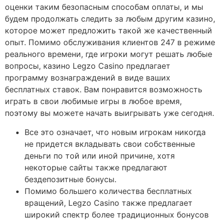
оценки таким безопасным способам оплаты, и мы
будем продолжать следить за любым другим казино,
которое может предложить такой же качественный
опыт. Помимо обслуживания клиентов 247 в режиме
реального времени, где игроки могут решать любые
вопросы, казино Legzo Casino предлагает
программу вознаграждений в виде ваших
бесплатных ставок. Вам понравится возможность
играть в свои любимые игры в любое время,
поэтому вы можете начать выигрывать уже сегодня.
Все это означает, что новым игрокам никогда
не придется вкладывать свои собственные
деньги по той или иной причине, хотя
некоторые сайты также предлагают
бездепозитные бонусы.
Помимо большего количества бесплатных
вращений, Legzo Casino также предлагает
широкий спектр более традиционных бонусов