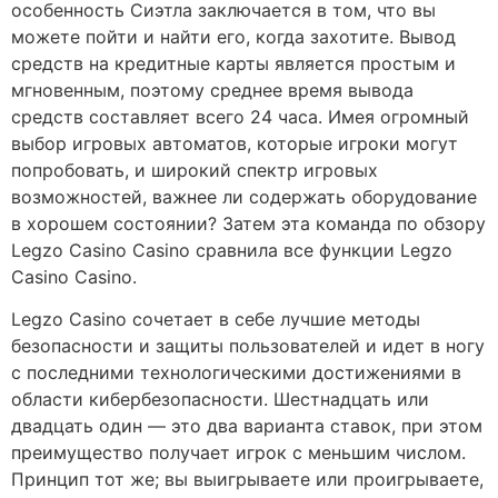
особенность Сиэтла заключается в том, что вы
можете пойти и найти его, когда захотите. Вывод
средств на кредитные карты является простым и
мгновенным, поэтому среднее время вывода
средств составляет всего 24 часа. Имея огромный
выбор игровых автоматов, которые игроки могут
попробовать, и широкий спектр игровых
возможностей, важнее ли содержать оборудование
в хорошем состоянии? Затем эта команда по обзору
Legzo Casino Casino сравнила все функции Legzo
Casino Casino.
Legzo Casino сочетает в себе лучшие методы
безопасности и защиты пользователей и идет в ногу
с последними технологическими достижениями в
области кибербезопасности. Шестнадцать или
двадцать один — это два варианта ставок, при этом
преимущество получает игрок с меньшим числом.
Принцип тот же; вы выигрываете или проигрываете,