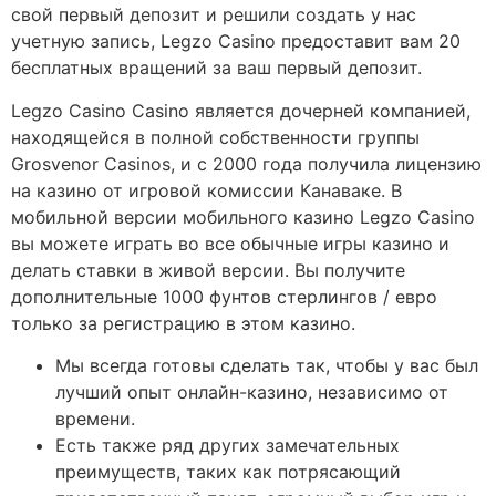
свой первый депозит и решили создать у нас
учетную запись, Legzo Casino предоставит вам 20
бесплатных вращений за ваш первый депозит.
Legzo Casino Casino является дочерней компанией,
находящейся в полной собственности группы
Grosvenor Casinos, и с 2000 года получила лицензию
на казино от игровой комиссии Канаваке. В
мобильной версии мобильного казино Legzo Casino
вы можете играть во все обычные игры казино и
делать ставки в живой версии. Вы получите
дополнительные 1000 фунтов стерлингов / евро
только за регистрацию в этом казино.
Мы всегда готовы сделать так, чтобы у вас был
лучший опыт онлайн-казино, независимо от
времени.
Есть также ряд других замечательных
преимуществ, таких как потрясающий