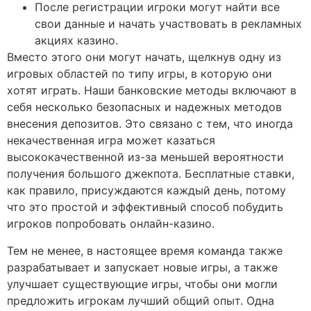
После регистрации игроки могут найти все
свои данные и начать участвовать в рекламных
акциях казино.
Вместо этого они могут начать, щелкнув одну из
игровых областей по типу игры, в которую они
хотят играть. Наши банковские методы включают в
себя несколько безопасных и надежных методов
внесения депозитов. Это связано с тем, что иногда
некачественная игра может казаться
высококачественной из-за меньшей вероятности
получения большого джекпота. Бесплатные ставки,
как правило, присуждаются каждый день, потому
что это простой и эффективный способ побудить
игроков попробовать онлайн-казино.
Тем не менее, в настоящее время команда также
разрабатывает и запускает новые игры, а также
улучшает существующие игры, чтобы они могли
предложить игрокам лучший общий опыт. Одна