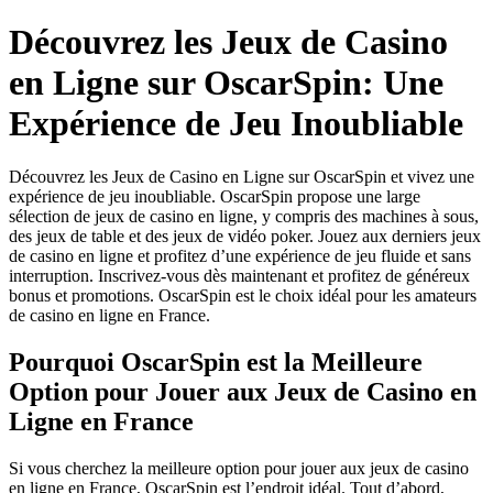
Découvrez les Jeux de Casino
en Ligne sur OscarSpin: Une
Expérience de Jeu Inoubliable
Découvrez les Jeux de Casino en Ligne sur OscarSpin et vivez une
expérience de jeu inoubliable. OscarSpin propose une large
sélection de jeux de casino en ligne, y compris des machines à sous,
des jeux de table et des jeux de vidéo poker. Jouez aux derniers jeux
de casino en ligne et profitez d’une expérience de jeu fluide et sans
interruption. Inscrivez-vous dès maintenant et profitez de généreux
bonus et promotions. OscarSpin est le choix idéal pour les amateurs
de casino en ligne en France.
Pourquoi OscarSpin est la Meilleure
Option pour Jouer aux Jeux de Casino en
Ligne en France
Si vous cherchez la meilleure option pour jouer aux jeux de casino
en ligne en France, OscarSpin est l’endroit idéal. Tout d’abord,