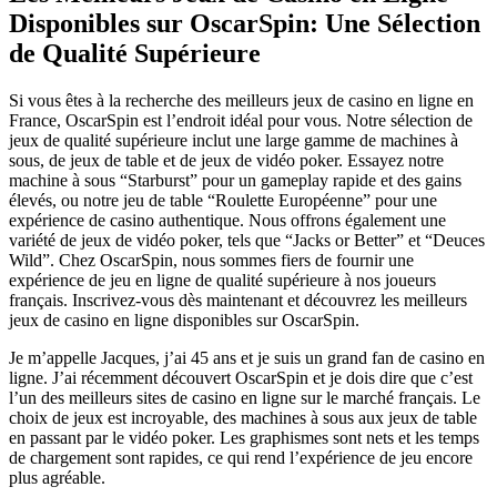
Disponibles sur OscarSpin: Une Sélection
de Qualité Supérieure
Si vous êtes à la recherche des meilleurs jeux de casino en ligne en
France, OscarSpin est l’endroit idéal pour vous. Notre sélection de
jeux de qualité supérieure inclut une large gamme de machines à
sous, de jeux de table et de jeux de vidéo poker. Essayez notre
machine à sous “Starburst” pour un gameplay rapide et des gains
élevés, ou notre jeu de table “Roulette Européenne” pour une
expérience de casino authentique. Nous offrons également une
variété de jeux de vidéo poker, tels que “Jacks or Better” et “Deuces
Wild”. Chez OscarSpin, nous sommes fiers de fournir une
expérience de jeu en ligne de qualité supérieure à nos joueurs
français. Inscrivez-vous dès maintenant et découvrez les meilleurs
jeux de casino en ligne disponibles sur OscarSpin.
Je m’appelle Jacques, j’ai 45 ans et je suis un grand fan de casino en
ligne. J’ai récemment découvert OscarSpin et je dois dire que c’est
l’un des meilleurs sites de casino en ligne sur le marché français. Le
choix de jeux est incroyable, des machines à sous aux jeux de table
en passant par le vidéo poker. Les graphismes sont nets et les temps
de chargement sont rapides, ce qui rend l’expérience de jeu encore
plus agréable.