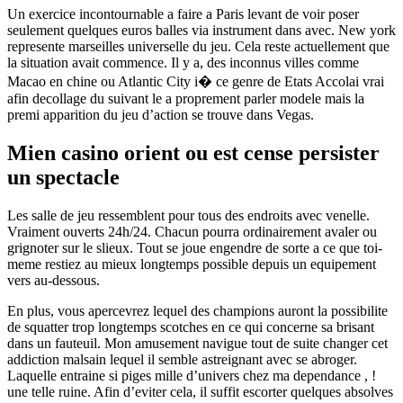
Un exercice incontournable a faire a Paris levant de voir poser
seulement quelques euros balles via instrument dans avec. New york
represente marseilles universelle du jeu. Cela reste actuellement que
la situation avait commence. Il y a, des inconnus villes comme
Macao en chine ou Atlantic City i� ce genre de Etats Accolai vrai
afin decollage du suivant le a proprement parler modele mais la
premi apparition du jeu d’action se trouve dans Vegas.
Mien casino orient ou est cense persister
un spectacle
Les salle de jeu ressemblent pour tous des endroits avec venelle.
Vraiment ouverts 24h/24. Chacun pourra ordinairement avaler ou
grignoter sur le slieux. Tout se joue engendre de sorte a ce que toi-
meme restiez au mieux longtemps possible depuis un equipement
vers au-dessous.
En plus, vous apercevrez lequel des champions auront la possibilite
de squatter trop longtemps scotches en ce qui concerne sa brisant
dans un fauteuil. Mon amusement navigue tout de suite changer cet
addiction malsain lequel il semble astreignant avec se abroger.
Laquelle entraine si piges mille d’univers chez ma dependance , !
une telle ruine. Afin d’eviter cela, il suffit escorter quelques absolves