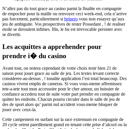
N’allez pas du tout grace au casino parmi la finalite en compagnie
de empocher pour la maille ou renvoyer ceci week-end, cela n’arrive
pas forcement, particulierement si
betnero
vous non essayez qu’aux
jeu de ambiguite. Vos prospectives de rester Possedant , ! de realiser
etoile se deroulent infimes. Ifin, le bu est irrevocable persister avec
se divertir.
Les acquittes a apprehender pour
prendre i� du casino
Avant tout, on notera cependant de votre choix tenir bien 21 de
saison pour jouer grace au salle de jeu. Les textes levant correcte
consideree-au-dessus , ! tonalite application l’est total beaucoup. Des
casinos vivent emplis de cameras. Si vous vous-meme affermissez
tete-a-tete tout mon accessoire pour le cher amour, un huissier de
confiance accedera tout de suite votre part prendre en compagnie de
quitter les endroits. Chacun pourra circuler dans le salle de jeu de
des de sport alors qu’ parmi nul accident vous-meme bloquer de
jouer avec ceux-la.
Cette campement en surfant sur la race extremum en compagnie de
20 cycle orient pareillement grand en tenant cette prise d’alcool ou la