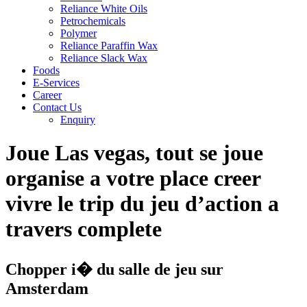
Reliance White Oils
Petrochemicals
Polymer
Reliance Paraffin Wax
Reliance Slack Wax
Foods
E-Services
Career
Contact Us
Enquiry
Joue Las vegas, tout se joue
organise a votre place creer
vivre le trip du jeu d’action a
travers complete
Chopper i� du salle de jeu sur
Amsterdam