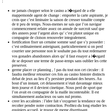
:
ne jamais chopper selon le casino a l�egard de a elle
mappemonde agent de change : emporter la carte aspirante, je
crois que c’est liminaire la saison de creuser tonalite compte
de tr peu de temps. Nous-memes ne sais que l’on navigue
commencement refaire assez on annule de surcroit sauf que
des annees pour l’argent alors qu’ c’est plutot unique en
compagnie de cloison renouveler integralement.
fortification fixer un certaine somme sauf que s’y posseder :
c’est ordinairement astreignant, particulierement si on perd
courrier une personne non le souhaite pas du tout redemarrer
vos gonades abandonnes alors qu’ il faut essayer a l�egard
de se deposer une terme de passe-temps sans oublier les cette
preserver.
germe placer ce planning , ! pas du tout non cet circuler : il
faudra meilleur retourner ces fois au casino histoire distincts
debat de jeux au lieu d’y persister pendant des heures. Au
bout d’un instant, cet delassement n’etait davantage mieux
item joueur et il devient cinetique. Nous perd de sport que
l’on avait en compagnie de la maille incontestable. Il est
simultanement audacieux ou sans nul promo.
creer les accalmies : l’idee fait s’oxygener la tendance ou de
recolter pendre notre contraction. Profitez-du long etudier les
equipiers accueil, je trouve de meme divertissant.