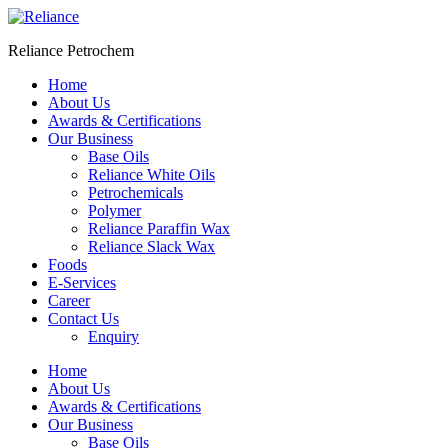
Skip
to
Reliance Petrochem
content
Home
About Us
Awards & Certifications
Our Business
Base Oils
Reliance White Oils
Petrochemicals
Polymer
Reliance Paraffin Wax
Reliance Slack Wax
Foods
E-Services
Career
Contact Us
Enquiry
Menu
Home
About Us
Awards & Certifications
Our Business
Base Oils