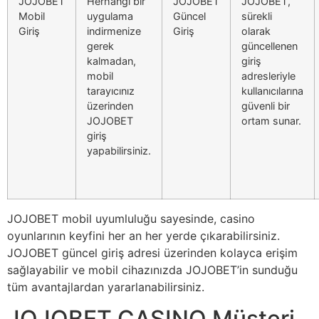
JOJOBET
Herhangi bir
JOJOBET
JOJOBET,
Mobil
uygulama
Güncel
sürekli
Giriş
indirmenize
Giriş
olarak
gerek
güncellenen
kalmadan,
giriş
mobil
adresleriyle
tarayıcınız
kullanıcılarına
üzerinden
güvenli bir
JOJOBET
ortam sunar.
giriş
yapabilirsiniz.
JOJOBET mobil uyumluluğu sayesinde, casino
oyunlarının keyfini her an her yerde çıkarabilirsiniz.
JOJOBET güncel giriş adresi üzerinden kolayca erişim
sağlayabilir ve mobil cihazınızda JOJOBET’in sunduğu
tüm avantajlardan yararlanabilirsiniz.
JOJOBET CASINO Müşteri