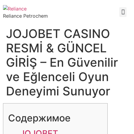
Reliance Petrochem
JOJOBET CASINO
RESMİ & GÜNCEL
GİRİŞ – En Güvenilir
ve Eğlenceli Oyun
Deneyimi Sunuyor
Содержимое
JOJOBET