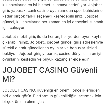
kullanıcılarına en iyi hizmeti sunmayı hedefliyor. Jojobet
giris yaparak, canlı casino oyunlarından spor bahislerine
kadar birçok farklı seçeneği keşfedebilirsiniz. Jojobet
güncel, kullanıcılarına her zaman en iyi deneyimi sunmak
için çalışıyor.
Jojobet mobil giriş ile de her an, her yerden oyun keyfini
çıkarabilirsiniz. Jojobet., jojobet güncel giriş adresleriyle
sürekli olarak güncellenen oyunlar ve bonuslar sizleri
bekliyor. Jojobet giriş yaparak, casino dünyasının en iyi
oyunlarını keşfedin ve büyük kazançlar elde edin.
JOJOBET CASINO Güvenli
Mi?
JOJOBET CASINO, güvenliği en önemli önceliklerinden
biri olarak görür. Platformun güvenilirliğini artırmak için
birçok önlem alınmıştır: