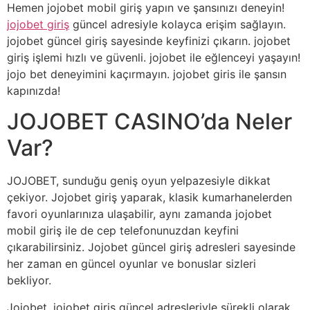
Hemen jojobet mobil giriş yapın ve şansınızı deneyin!
jojobet giriş
güncel adresiyle kolayca erişim sağlayın.
jojobet güncel giriş sayesinde keyfinizi çıkarın. jojobet
giriş işlemi hızlı ve güvenli. jojobet ile eğlenceyi yaşayın!
jojo bet deneyimini kaçırmayın. jojobet giris ile şansın
kapınızda!
JOJOBET CASINO’da Neler
Var?
JOJOBET, sunduğu geniş oyun yelpazesiyle dikkat
çekiyor. Jojobet giriş yaparak, klasik kumarhanelerden
favori oyunlarınıza ulaşabilir, aynı zamanda jojobet
mobil giriş ile de cep telefonunuzdan keyfini
çıkarabilirsiniz. Jojobet güncel giriş adresleri sayesinde
her zaman en güncel oyunlar ve bonuslar sizleri
bekliyor.
Jojobet, jojobet giriş güncel adresleriyle sürekli olarak