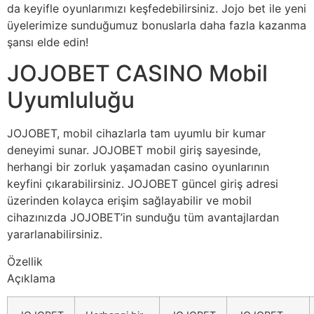
da keyifle oyunlarımızı keşfedebilirsiniz. Jojo bet ile yeni
üyelerimize sunduğumuz bonuslarla daha fazla kazanma
şansı elde edin!
JOJOBET CASINO Mobil
Uyumluluğu
JOJOBET, mobil cihazlarla tam uyumlu bir kumar
deneyimi sunar. JOJOBET mobil giriş sayesinde,
herhangi bir zorluk yaşamadan casino oyunlarının
keyfini çıkarabilirsiniz. JOJOBET güncel giriş adresi
üzerinden kolayca erişim sağlayabilir ve mobil
cihazınızda JOJOBET’in sunduğu tüm avantajlardan
yararlanabilirsiniz.
Özellik
Açıklama