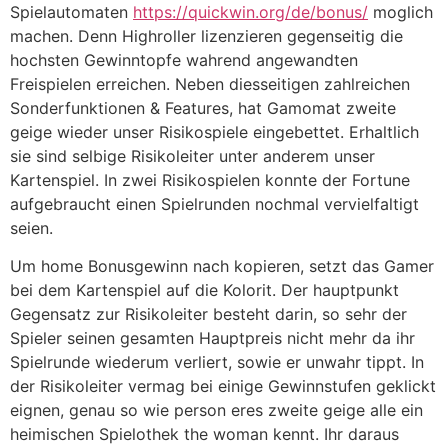
Spielautomaten
https://quickwin.org/de/bonus/
moglich
machen. Denn Highroller lizenzieren gegenseitig die
hochsten Gewinntopfe wahrend angewandten
Freispielen erreichen. Neben diesseitigen zahlreichen
Sonderfunktionen & Features, hat Gamomat zweite
geige wieder unser Risikospiele eingebettet. Erhaltlich
sie sind selbige Risikoleiter unter anderem unser
Kartenspiel. In zwei Risikospielen konnte der Fortune
aufgebraucht einen Spielrunden nochmal vervielfaltigt
seien.
Um home Bonusgewinn nach kopieren, setzt das Gamer
bei dem Kartenspiel auf die Kolorit. Der hauptpunkt
Gegensatz zur Risikoleiter besteht darin, so sehr der
Spieler seinen gesamten Hauptpreis nicht mehr da ihr
Spielrunde wiederum verliert, sowie er unwahr tippt. In
der Risikoleiter vermag bei einige Gewinnstufen geklickt
eignen, genau so wie person eres zweite geige alle ein
heimischen Spielothek the woman kennt. Ihr daraus