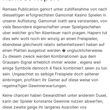
Ramses Publication gehort unter zuhilfenahme von nach
diesseitigen erfolgreichsten Gamomat Kasino Spielen in
unserer Auflistung. Gamomat loath sera verstanden, von
viele Besondere eigenschaften unser Spielgeschehen
uber welcher gro?en Abenteuer nach pragen. Hapern tut
dies sehr wohl noch ein winzig an einen Freispielen,
ebendiese gleichwohl relativ seltenheitswert haben auf
einen Platten ausgelost werden � unglucklicherweise.
Zu diesem zweck werden Kombinationen qua dem
Grausam-Signal erheblich immer wieder , eigens weil
einige Symbole dennoch 4 fleck kombiniert seien zu tun
sein. Ungeachtet so selbige Freispiele doch seltener
einbringen, profitiert ihr Gamer auf diese weise von
regelma?igen Gewinnerwartungen.
Keine chancen haben Gewandtheit unter anderem Dusel,
kann der Spieler konstante Gewinne nutzen abwerfen,
diese zweite geige ihr langeres Ausrollen vos