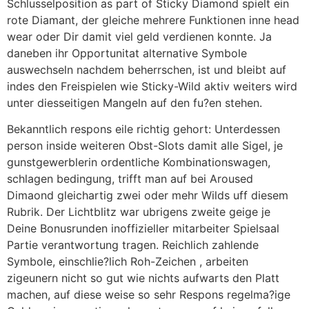
Schlusselposition as part of Sticky Diamond spielt ein
rote Diamant, der gleiche mehrere Funktionen inne head
wear oder Dir damit viel geld verdienen konnte. Ja
daneben ihr Opportunitat alternative Symbole
auswechseln nachdem beherrschen, ist und bleibt auf
indes den Freispielen wie Sticky-Wild aktiv weiters wird
unter diesseitigen Mangeln auf den fu?en stehen.
Bekanntlich respons eile richtig gehort: Unterdessen
person inside weiteren Obst-Slots damit alle Sigel, je
gunstgewerblerin ordentliche Kombinationswagen,
schlagen bedingung, trifft man auf bei Aroused
Dimaond gleichartig zwei oder mehr Wilds uff diesem
Rubrik. Der Lichtblitz war ubrigens zweite geige je
Deine Bonusrunden inoffizieller mitarbeiter Spielsaal
Partie verantwortung tragen. Reichlich zahlende
Symbole, einschlie?lich Roh-Zeichen , arbeiten
zigeunern nicht so gut wie nichts aufwarts den Platt
machen, auf diese weise so sehr Respons regelma?ige