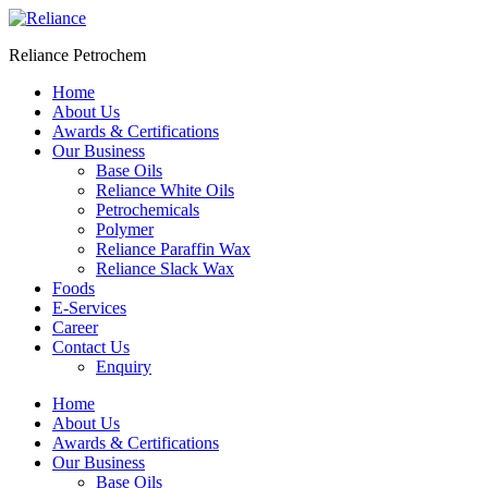
Reliance Petrochem
Home
About Us
Awards & Certifications
Our Business
Base Oils
Reliance White Oils
Petrochemicals
Polymer
Reliance Paraffin Wax
Reliance Slack Wax
Foods
E-Services
Career
Contact Us
Enquiry
Home
About Us
Awards & Certifications
Our Business
Base Oils