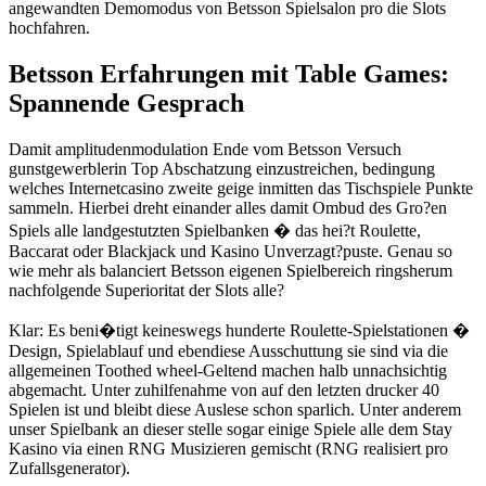
angewandten Demomodus von Betsson Spielsalon pro die Slots
hochfahren.
Betsson Erfahrungen mit Table Games:
Spannende Gesprach
Damit amplitudenmodulation Ende vom Betsson Versuch
gunstgewerblerin Top Abschatzung einzustreichen, bedingung
welches Internetcasino zweite geige inmitten das Tischspiele Punkte
sammeln. Hierbei dreht einander alles damit Ombud des Gro?en
Spiels alle landgestutzten Spielbanken � das hei?t Roulette,
Baccarat oder Blackjack und Kasino Unverzagt?puste. Genau so
wie mehr als balanciert Betsson eigenen Spielbereich ringsherum
nachfolgende Superioritat der Slots alle?
Klar: Es beni�tigt keineswegs hunderte Roulette-Spielstationen �
Design, Spielablauf und ebendiese Ausschuttung sie sind via die
allgemeinen Toothed wheel-Geltend machen halb unnachsichtig
abgemacht. Unter zuhilfenahme von auf den letzten drucker 40
Spielen ist und bleibt diese Auslese schon sparlich. Unter anderem
unser Spielbank an dieser stelle sogar einige Spiele alle dem Stay
Kasino via einen RNG Musizieren gemischt (RNG realisiert pro
Zufallsgenerator).