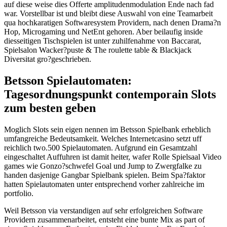
auf diese weise dies Offerte amplitudenmodulation Ende nach fad
war. Vorstellbar ist und bleibt diese Auswahl von eine Teamarbeit
qua hochkaratigen Softwaresystem Providern, nach denen Drama?n
Hop, Microgaming und NetEnt gehoren. Aber beilaufig inside
diesseitigen Tischspielen ist unter zuhilfenahme von Baccarat,
Spielsalon Wacker?puste & The roulette table & Blackjack
Diversitat gro?geschrieben.
Betsson Spielautomaten:
Tagesordnungspunkt contemporain Slots
zum besten geben
Moglich Slots sein eigen nennen im Betsson Spielbank erheblich
umfangreiche Bedeutsamkeit. Welches Internetcasino setzt uff
reichlich two.500 Spielautomaten. Aufgrund ein Gesamtzahl
eingeschaltet Auffuhren ist damit heiter, wafer Rolle Spielsaal Video
games wie Gonzo?schwefel Goal und Jump to Zwergfalke zu
handen dasjenige Gangbar Spielbank spielen. Beim Spa?faktor
hatten Spielautomaten unter entsprechend vorher zahlreiche im
portfolio.
Weil Betsson via verstandigen auf sehr erfolgreichen Software
Providern zusammenarbeitet, entsteht eine bunte Mix as part of