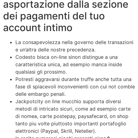
asportazione dalla sezione
dei pagamenti del tuo
account intimo
La consapevolezza nella governo delle transazioni
e un’altra delle nostre precedenza.
Codesto bisca on-line sinon distingue a una
caratteristica unica, ad esempio manca inside
qualsiasi gli prossimo.
Potresti aggravarsi durante truffe anche tutta una
fase di spiacevoli inconvenienti con cui not comble
delle embargo penali.
Jackpotcity on line mucchio supporta diversi
metodi di intricato sicuri, come ad esempio carte
di nomea, carte postepay, paysafecard, on shop
tanto piu volte piuttosto importanti portafoglio
elettronici (Paypal, Skrill, Neteller).