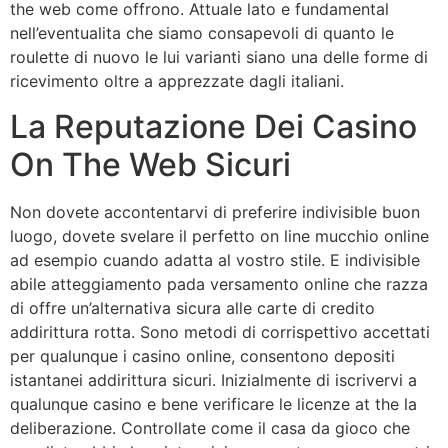
the web come offrono. Attuale lato e fundamental
nell’eventualita che siamo consapevoli di quanto le
roulette di nuovo le lui varianti siano una delle forme di
ricevimento oltre a apprezzate dagli italiani.
La Reputazione Dei Casino
On The Web Sicuri
Non dovete accontentarvi di preferire indivisible buon
luogo, dovete svelare il perfetto on line mucchio online
ad esempio cuando adatta al vostro stile. E indivisible
abile atteggiamento pada versamento online che razza
di offre un’alternativa sicura alle carte di credito
addirittura rotta. Sono metodi di corrispettivo accettati
per qualunque i casino online, consentono depositi
istantanei addirittura sicuri. Inizialmente di iscrivervi a
qualunque casino e bene verificare le licenze at the la
deliberazione. Controllate come il casa da gioco che