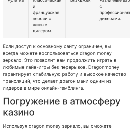
Рулетка
Классическая
Блэкджек
Различные ва
и
с
французская
профессиона
версии с
дилерами.
живым
дилером.
Если доступ к основному сайту ограничен, вы
всегда можете воспользоваться dragon money
зеркало. Это позволит вам продолжить играть в
любимые лайв-игры без перерывов. Dragonmoney
гарантирует стабильную работу и высокое качество
трансляций, что делает драгон мани одним из
лидеров в мире онлайн-гемблинга.
Погружение в атмосферу
казино
Используя dragon money зеркало, вы сможете