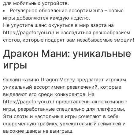
для мобильных устройств.
Регулярное обновление ассортимента – новые
игры добавляются каждую неделю.
Не упустите шанс окунуться в мир азарта на
https://pageforyou.ru/ и насладиться разнообразием
слотов, которые подарят вам незабываемые эмоции!
Дракон Мани: уникальные
игры
Онлайн казино Dragon Money предлагает игрокам
уникальный ассортимент развлечений, которые
выделяют его среди конкурентов. На
https://pageforyou.ru/ представлены эксклюзивные
игры, разработанные специально для платформы.
Эти слоты и настольные игры сочетают в себе
современную графику, увлекательный геймплей и
высокие шансы на выигрыш.