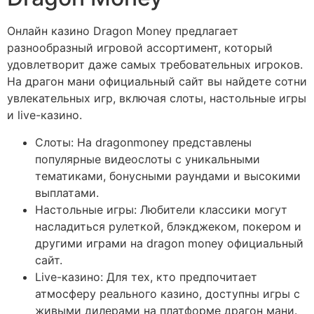
Онлайн казино Dragon Money предлагает
разнообразный игровой ассортимент, который
удовлетворит даже самых требовательных игроков.
На драгон мани официальный сайт вы найдете сотни
увлекательных игр, включая слоты, настольные игры
и live-казино.
Слоты: На dragonmoney представлены
популярные видеослоты с уникальными
тематиками, бонусными раундами и высокими
выплатами.
Настольные игры: Любители классики могут
насладиться рулеткой, блэкджеком, покером и
другими играми на dragon money официальный
сайт.
Live-казино: Для тех, кто предпочитает
атмосферу реального казино, доступны игры с
живыми дилерами на платформе драгон мани.