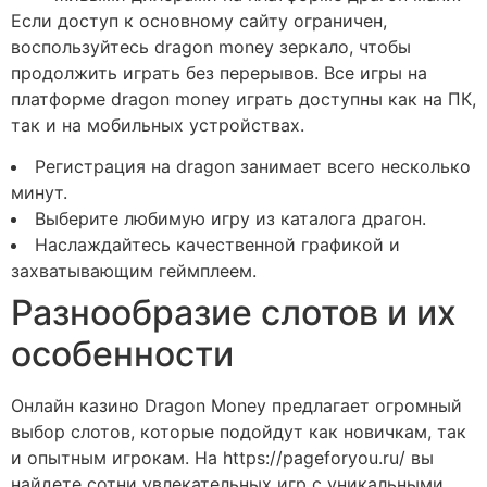
Если доступ к основному сайту ограничен,
воспользуйтесь dragon money зеркало, чтобы
продолжить играть без перерывов. Все игры на
платформе dragon money играть доступны как на ПК,
так и на мобильных устройствах.
Регистрация на dragon занимает всего несколько
минут.
Выберите любимую игру из каталога драгон.
Наслаждайтесь качественной графикой и
захватывающим геймплеем.
Разнообразие слотов и их
особенности
Онлайн казино Dragon Money предлагает огромный
выбор слотов, которые подойдут как новичкам, так
и опытным игрокам. На https://pageforyou.ru/ вы
найдете сотни увлекательных игр с уникальными