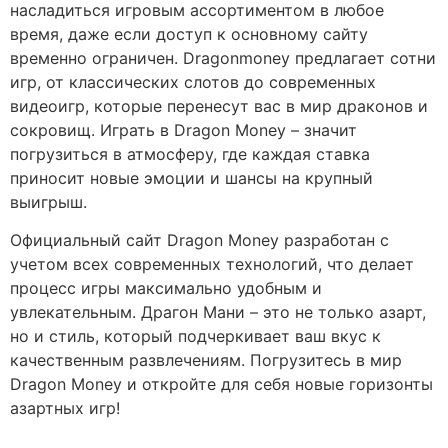
насладиться игровым ассортиментом в любое
время, даже если доступ к основному сайту
временно ограничен. Dragonmoney предлагает сотни
игр, от классических слотов до современных
видеоигр, которые перенесут вас в мир драконов и
сокровищ. Играть в Dragon Money – значит
погрузиться в атмосферу, где каждая ставка
приносит новые эмоции и шансы на крупный
выигрыш.
Официальный сайт Dragon Money разработан с
учетом всех современных технологий, что делает
процесс игры максимально удобным и
увлекательным. Драгон Мани – это не только азарт,
но и стиль, который подчеркивает ваш вкус к
качественным развлечениям. Погрузитесь в мир
Dragon Money и откройте для себя новые горизонты
азартных игр!