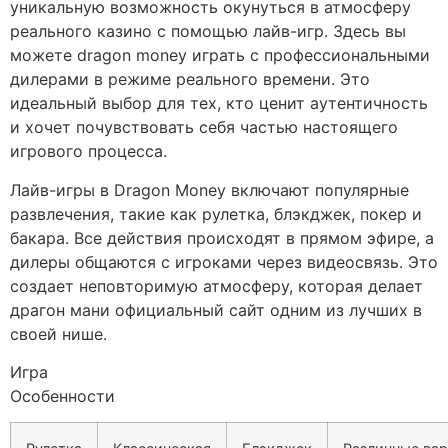
уникальную возможность окунуться в атмосферу
реального казино с помощью лайв-игр. Здесь вы
можете dragon money играть с профессиональными
дилерами в режиме реального времени. Это
идеальный выбор для тех, кто ценит аутентичность
и хочет почувствовать себя частью настоящего
игрового процесса.
Лайв-игры в Dragon Money включают популярные
развлечения, такие как рулетка, блэкджек, покер и
бакара. Все действия происходят в прямом эфире, а
дилеры общаются с игроками через видеосвязь. Это
создает неповторимую атмосферу, которая делает
драгон мани официальный сайт одним из лучших в
своей нише.
Игра
Особенности