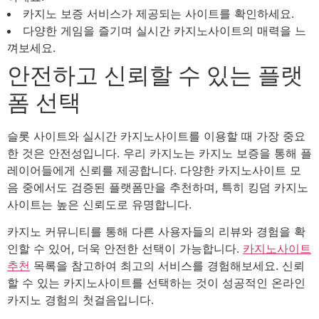
카지노 보증 서비스가 제공되는 사이트를 확인하세요.
다양한 게임을 즐기며 실시간 카지노사이트의 매력을 느
껴보세요.
안전하고 신뢰할 수 있는 플랫
폼 선택
슬롯 사이트와 실시간 카지노사이트를 이용할 때 가장 중요
한 것은 안전성입니다. 우리 카지노는 카지노 보증을 통해 플
레이어들에게 신뢰를 제공합니다. 다양한 카지노사이트 모
음 중에서도 검증된 플랫폼만을 추천하며, 특히 킹덤 카지노
사이트는 높은 신뢰도로 유명합니다.
카지노 커뮤니티를 통해 다른 사용자들의 리뷰와 경험을 확
인할 수 있어, 더욱 안전한 선택이 가능합니다.
카지노사이트
추천
목록을 참고하여 최고의 서비스를 경험해보세요. 신뢰
할 수 있는 카지노사이트를 선택하는 것이 성공적인 온라인
카지노 경험의 첫걸음입니다.