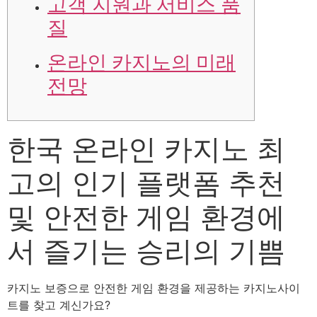
고객 지원과 서비스 품
질
온라인 카지노의 미래
전망
한국 온라인 카지노 최
고의 인기 플랫폼 추천
및 안전한 게임 환경에
서 즐기는 승리의 기쁨
카지노 보증으로 안전한 게임 환경을 제공하는 카지노사이
트를 찾고 계신가요?