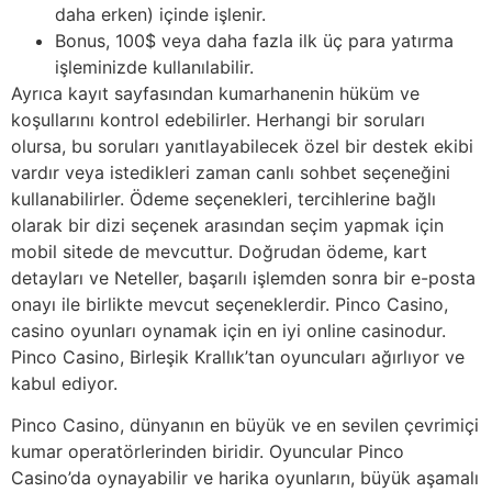
daha erken) içinde işlenir.
Bonus, 100$ veya daha fazla ilk üç para yatırma
işleminizde kullanılabilir.
Ayrıca kayıt sayfasından kumarhanenin hüküm ve
koşullarını kontrol edebilirler. Herhangi bir soruları
olursa, bu soruları yanıtlayabilecek özel bir destek ekibi
vardır veya istedikleri zaman canlı sohbet seçeneğini
kullanabilirler. Ödeme seçenekleri, tercihlerine bağlı
olarak bir dizi seçenek arasından seçim yapmak için
mobil sitede de mevcuttur. Doğrudan ödeme, kart
detayları ve Neteller, başarılı işlemden sonra bir e-posta
onayı ile birlikte mevcut seçeneklerdir. Pinco Casino,
casino oyunları oynamak için en iyi online casinodur.
Pinco Casino, Birleşik Krallık’tan oyuncuları ağırlıyor ve
kabul ediyor.
Pinco Casino, dünyanın en büyük ve en sevilen çevrimiçi
kumar operatörlerinden biridir. Oyuncular Pinco
Casino’da oynayabilir ve harika oyunların, büyük aşamalı