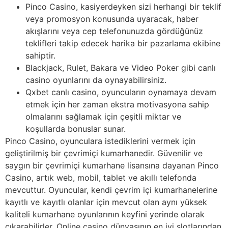
Pinco Casino, kasiyerdeyken sizi herhangi bir teklif
veya promosyon konusunda uyaracak, haber
akışlarını veya cep telefonunuzda gördüğünüz
teklifleri takip edecek harika bir pazarlama ekibine
sahiptir.
Blackjack, Rulet, Bakara ve Video Poker gibi canlı
casino oyunlarını da oynayabilirsiniz.
Qxbet canlı casino, oyuncuların oynamaya devam
etmek için her zaman ekstra motivasyona sahip
olmalarını sağlamak için çeşitli miktar ve
koşullarda bonuslar sunar.
Pinco Casino, oyunculara istediklerini vermek için
geliştirilmiş bir çevrimiçi kumarhanedir. Güvenilir ve
saygın bir çevrimiçi kumarhane lisansına dayanan Pinco
Casino, artık web, mobil, tablet ve akıllı telefonda
mevcuttur. Oyuncular, kendi çevrim içi kumarhanelerine
kayıtlı ve kayıtlı olanlar için mevcut olan aynı yüksek
kaliteli kumarhane oyunlarının keyfini yerinde olarak
çıkarabilirler. Online casino dünyasının en iyi slotlarından