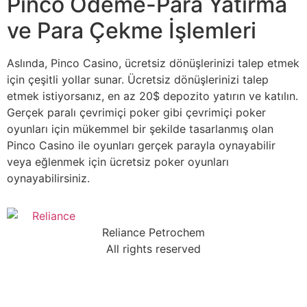
Pinco Ödeme-Para Yatırma
ve Para Çekme İşlemleri
Aslında, Pinco Casino, ücretsiz dönüşlerinizi talep etmek
için çeşitli yollar sunar. Ücretsiz dönüşlerinizi talep
etmek istiyorsanız, en az 20$ depozito yatırın ve katılın.
Gerçek paralı çevrimiçi poker gibi çevrimiçi poker
oyunları için mükemmel bir şekilde tasarlanmış olan
Pinco Casino ile oyunları gerçek parayla oynayabilir
veya eğlenmek için ücretsiz poker oyunları
oynayabilirsiniz.
Reliance Petrochem
All rights reserved