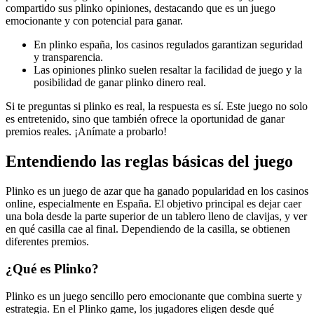
compartido sus plinko opiniones, destacando que es un juego
emocionante y con potencial para ganar.
En plinko españa, los casinos regulados garantizan seguridad
y transparencia.
Las opiniones plinko suelen resaltar la facilidad de juego y la
posibilidad de ganar plinko dinero real.
Si te preguntas si plinko es real, la respuesta es sí. Este juego no solo
es entretenido, sino que también ofrece la oportunidad de ganar
premios reales. ¡Anímate a probarlo!
Entendiendo las reglas básicas del juego
Plinko es un juego de azar que ha ganado popularidad en los casinos
online, especialmente en España. El objetivo principal es dejar caer
una bola desde la parte superior de un tablero lleno de clavijas, y ver
en qué casilla cae al final. Dependiendo de la casilla, se obtienen
diferentes premios.
¿Qué es Plinko?
Plinko es un juego sencillo pero emocionante que combina suerte y
estrategia. En el Plinko game, los jugadores eligen desde qué