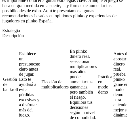
es importante conocer algunas estrategias clave. Aunque el juego se
basa en gran medida en la suerte, hay formas de aumentar tus
posibilidades de éxito. Aquí te presentamos algunas
recomendaciones basadas en opiniones plinko y experiencias de
jugadores en plinko España.
Estrategia
Descripción
En plinko
Establece
Antes 
dinero real,
un
apostar
seleccionar
presupuesto
dinero
multiplicadores
claro antes
real,
más altos
de jugar.
prueba 
puede
Práctica
Gestión
Esto te
plinko
Elección de
aumentar tus
en
de
ayudará a
game e
multiplicadores
ganancias,
modo
bankroll
evitar
modo
pero también
demo
pérdidas
demo
el riesgo.
excesivas y
para
Equilibra tus
a disfrutar
entende
decisiones
más del
mejor s
según tu nivel
juego.
dinámic
de comodidad.