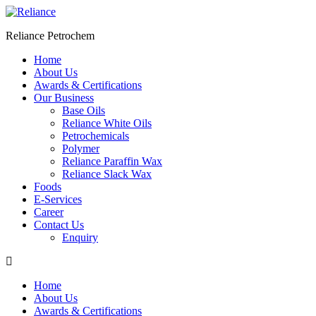
Skip
to
Reliance Petrochem
content
Home
About Us
Awards & Certifications
Our Business
Base Oils
Reliance White Oils
Petrochemicals
Polymer
Reliance Paraffin Wax
Reliance Slack Wax
Foods
E-Services
Career
Contact Us
Enquiry
Menu
Home
About Us
Awards & Certifications