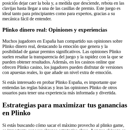
posición dejar caer la bola y, a medida que desciende, rebota en las
clavijas hasta llegar a una de las casillas de premio. Este juego es
ideal tanto para principiantes como para expertos, gracias a su
mecánica fácil de entender.
Plinko dinero real: Opiniones y experiencias
Muchos jugadores en España han compartido sus opiniones sobre
Plinko dinero real, destacando la emoción que genera y la
posibilidad de ganar premios significativos. Las opiniones Plinko
suelen resaltar la transparencia del juego y la rapidez con la que se
pueden obtener resultados. Además, en los casinos online que
ofrecen Plinko casino, los jugadores pueden disfrutar de versiones
con apuestas reales, lo que añade un nivel extra de emoción.
Si estás interesado en probar Plinko España, es importante que
entiendas las reglas básicas y leas las opiniones Plinko de otros
usuarios para tener una experiencia más informada y divertida.
Estrategias para maximizar tus ganancias
en Plinko
Si estás buscando cómo sacar el máximo provecho al plinko game,