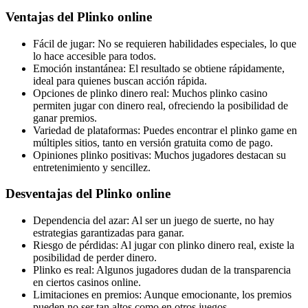
Ventajas del Plinko online
Fácil de jugar: No se requieren habilidades especiales, lo que
lo hace accesible para todos.
Emoción instantánea: El resultado se obtiene rápidamente,
ideal para quienes buscan acción rápida.
Opciones de plinko dinero real: Muchos plinko casino
permiten jugar con dinero real, ofreciendo la posibilidad de
ganar premios.
Variedad de plataformas: Puedes encontrar el plinko game en
múltiples sitios, tanto en versión gratuita como de pago.
Opiniones plinko positivas: Muchos jugadores destacan su
entretenimiento y sencillez.
Desventajas del Plinko online
Dependencia del azar: Al ser un juego de suerte, no hay
estrategias garantizadas para ganar.
Riesgo de pérdidas: Al jugar con plinko dinero real, existe la
posibilidad de perder dinero.
Plinko es real: Algunos jugadores dudan de la transparencia
en ciertos casinos online.
Limitaciones en premios: Aunque emocionante, los premios
pueden no ser tan altos como en otros juegos.