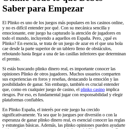
Saber para Empezar
El Plinko es uno de los juegos más populares en los casinos online,
y no es difícil entender por qué. Con su mecánica sencilla y
emocionante, este juego ha capturado la atención de jugadores en
todo el mundo, incluyendo a aquellos en España. Pero, ¿qué es
Plinko? En esencia, se trata de un juego de azar en el que una bola
cae desde la parte superior de un tablero lleno de obstáculos,
rebotando hasta llegar a una de las casillas inferiores que determinan
el premio.
Si estás buscando plinko dinero real, es importante conocer las
opiniones Plinko de otros jugadores. Muchos usuarios comparten
sus experiencias en foros y reseñas, destacando la emoción y las
posibilidades de ganar. Sin embargo, también es crucial entender
que, como en cualquier juego de casino, el
plinko casino
implica
riesgos. Por eso, es fundamental jugar con responsabilidad y elegir
plataformas confiables.
En Plinko España, el interés por este juego ha crecido
significativamente. Ya sea que lo juegues por diversión o con la
esperanza de ganar plinko dinero real, es esencial conocer las reglas
y estrategias básicas. Además, las plinko opiniones pueden ayudarte