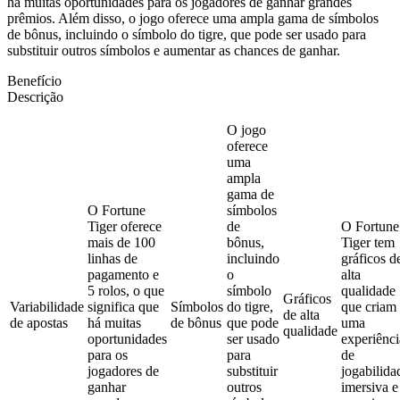
há muitas oportunidades para os jogadores de ganhar grandes
prêmios. Além disso, o jogo oferece uma ampla gama de símbolos
de bônus, incluindo o símbolo do tigre, que pode ser usado para
substituir outros símbolos e aumentar as chances de ganhar.
Benefício
Descrição
O jogo
oferece
uma
ampla
gama de
O Fortune
símbolos
Tiger oferece
de
O Fortune
mais de 100
bônus,
Tiger tem
linhas de
incluindo
gráficos d
pagamento e
o
alta
5 rolos, o que
símbolo
qualidade
Gráficos
Variabilidade
significa que
Símbolos
do tigre,
que criam
de alta
de apostas
há muitas
de bônus
que pode
uma
qualidade
oportunidades
ser usado
experiênci
para os
para
de
jogadores de
substituir
jogabilida
ganhar
outros
imersiva e