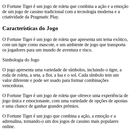
O Fortune Tiger é um jogo de roleta que combina a ação e a emoção
de um jogo de cassino tradicional com a tecnologia moderna e a
criatividade da Pragmatic Play.
Características do Jogo
O Fortune Tiger é um jogo de roleta que apresenta um tema exótico,
com um tigre como mascote, e um ambiente de jogo que transporta
os jogadores para um mundo de aventura e risco.
Simbologia do Jogo
O jogo apresenta uma variedade de símbolos, incluindo o tigre, a
roda de roleta, a seta, a flor, a lua e o sol. Cada símbolo tem um
valor diferente e pode ser usado para formar combinações
vencedoras.
O Fortune Tiger é um jogo de roleta que oferece uma experiência de
jogo única e emocionante, com uma variedade de opções de apostas
e uma chance de ganhar grandes prémios.
O Fortune Tiger é um jogo que combina a ação, a emoção e a
adrenalina, tornando-o um dos jogos de cassino mais populares
online.