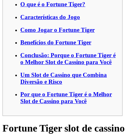
O que é o Fortune Tiger?
Características do Jogo
Como Jogar o Fortune Tiger
Benefícios do Fortune Tiger
Conclusão: Porque o Fortune Tiger é
o Melhor Slot de Cassino para Você
Um Slot de Cassino que Combina
Diversão e Risco
Por que o Fortune Tiger é o Melhor
Slot de Cassino para Você
Fortune Tiger slot de cassino