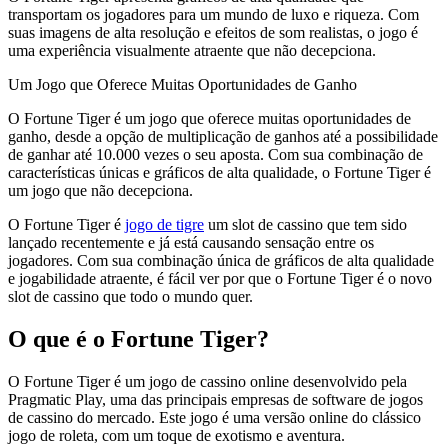
transportam os jogadores para um mundo de luxo e riqueza. Com
suas imagens de alta resolução e efeitos de som realistas, o jogo é
uma experiência visualmente atraente que não decepciona.
Um Jogo que Oferece Muitas Oportunidades de Ganho
O Fortune Tiger é um jogo que oferece muitas oportunidades de
ganho, desde a opção de multiplicação de ganhos até a possibilidade
de ganhar até 10.000 vezes o seu aposta. Com sua combinação de
características únicas e gráficos de alta qualidade, o Fortune Tiger é
um jogo que não decepciona.
O Fortune Tiger é
jogo de tigre
um slot de cassino que tem sido
lançado recentemente e já está causando sensação entre os
jogadores. Com sua combinação única de gráficos de alta qualidade
e jogabilidade atraente, é fácil ver por que o Fortune Tiger é o novo
slot de cassino que todo o mundo quer.
O que é o Fortune Tiger?
O Fortune Tiger é um jogo de cassino online desenvolvido pela
Pragmatic Play, uma das principais empresas de software de jogos
de cassino do mercado. Este jogo é uma versão online do clássico
jogo de roleta, com um toque de exotismo e aventura.