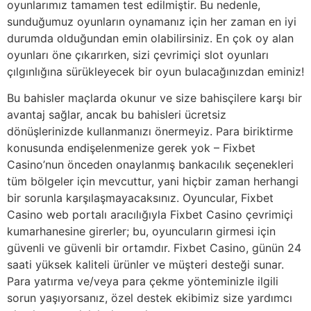
oyunlarımız tamamen test edilmiştir. Bu nedenle,
sunduğumuz oyunların oynamanız için her zaman en iyi
durumda olduğundan emin olabilirsiniz. En çok oy alan
oyunları öne çıkarırken, sizi çevrimiçi slot oyunları
çılgınlığına sürükleyecek bir oyun bulacağınızdan eminiz!
Bu bahisler maçlarda okunur ve size bahisçilere karşı bir
avantaj sağlar, ancak bu bahisleri ücretsiz
dönüşlerinizde kullanmanızı önermeyiz. Para biriktirme
konusunda endişelenmenize gerek yok – Fixbet
Casino’nun önceden onaylanmış bankacılık seçenekleri
tüm bölgeler için mevcuttur, yani hiçbir zaman herhangi
bir sorunla karşılaşmayacaksınız. Oyuncular, Fixbet
Casino web portalı aracılığıyla Fixbet Casino çevrimiçi
kumarhanesine girerler; bu, oyuncuların girmesi için
güvenli ve güvenli bir ortamdır. Fixbet Casino, günün 24
saati yüksek kaliteli ürünler ve müşteri desteği sunar.
Para yatırma ve/veya para çekme yönteminizle ilgili
sorun yaşıyorsanız, özel destek ekibimiz size yardımcı