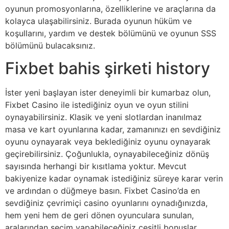
oyunun promosyonlarına, özelliklerine ve araçlarına da
kolayca ulaşabilirsiniz. Burada oyunun hüküm ve
koşullarını, yardım ve destek bölümünü ve oyunun SSS
bölümünü bulacaksınız.
Fixbet bahis şirketi history
İster yeni başlayan ister deneyimli bir kumarbaz olun,
Fixbet Casino ile istediğiniz oyun ve oyun stilini
oynayabilirsiniz. Klasik ve yeni slotlardan inanılmaz
masa ve kart oyunlarına kadar, zamanınızı en sevdiğiniz
oyunu oynayarak veya beklediğiniz oyunu oynayarak
geçirebilirsiniz. Çoğunlukla, oynayabileceğiniz dönüş
sayısında herhangi bir kısıtlama yoktur. Mevcut
bakiyenize kadar oynamak istediğiniz süreye karar verin
ve ardından o düğmeye basın. Fixbet Casino’da en
sevdiğiniz çevrimiçi casino oyunlarını oynadığınızda,
hem yeni hem de geri dönen oyunculara sunulan,
aralarından seçim yapabileceğiniz çeşitli bonuslar