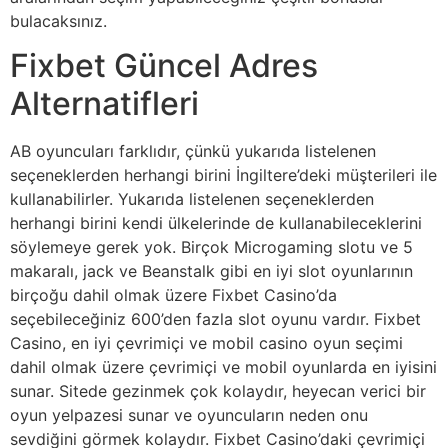
bulacaksınız.
Fixbet Güncel Adres
Alternatifleri
AB oyuncuları farklıdır, çünkü yukarıda listelenen
seçeneklerden herhangi birini İngiltere’deki müşterileri ile
kullanabilirler. Yukarıda listelenen seçeneklerden
herhangi birini kendi ülkelerinde de kullanabileceklerini
söylemeye gerek yok. Birçok Microgaming slotu ve 5
makaralı, jack ve Beanstalk gibi en iyi slot oyunlarının
birçoğu dahil olmak üzere Fixbet Casino’da
seçebileceğiniz 600’den fazla slot oyunu vardır. Fixbet
Casino, en iyi çevrimiçi ve mobil casino oyun seçimi
dahil olmak üzere çevrimiçi ve mobil oyunlarda en iyisini
sunar. Sitede gezinmek çok kolaydır, heyecan verici bir
oyun yelpazesi sunar ve oyuncuların neden onu
sevdiğini görmek kolaydır. Fixbet Casino’daki çevrimiçi