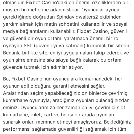
olmasıdır. Fixbet Casino’daki en önemli özelliklerden biri,
müşteri hizmetlerine adanmışlıktır. Oyuncular ayrıca
gerektiğinde doğrudan Spindavidwalters2 ekibinden
yardım almak için metin sohbetini kullanabilir ve sosyal
medya bağlantılarını kullanabilir. Fixbet Casino, güvenli
ve güvenli bir oyun ortamı yaratmada önemli bir rol
oynayan SSL (güvenli yuva katmanı) korumalı bir sitedir.
Bununla birlikte site, en iyi uygulamaları takip ederek ve
oyun şifrelemesine sıkı sıkıya bağlı kalarak bu ortamı
güvende tutmak için adımlar atıyor.
Bu, Fixbet Casino’nun oyunculara kumarhanedeki her
oyunun adil olduğunu garanti etmesini sağlar.
Aralarından seçim yapabileceğiniz on binlerce çevrimiçi
kumarhane oyunuyla, aradığınız oyunları bulacağınızdan
eminiz. Oyuncularımıza her zaman en iyi çevrimiçi slot,
kumarhane, rulet, kart ve hepsi bir arada oyunları
sunarak onları memnun etmeyi amaçlıyoruz. Beklediğiniz
performansı sağlamada güvenilirliği sağlamak için tüm