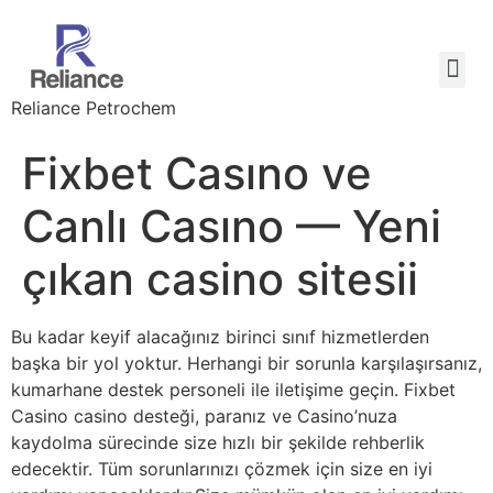
Reliance Petrochem
Fixbet Casıno ve
Canlı Casıno — Yeni
çıkan casino sitesii
Bu kadar keyif alacağınız birinci sınıf hizmetlerden
başka bir yol yoktur. Herhangi bir sorunla karşılaşırsanız,
kumarhane destek personeli ile iletişime geçin. Fixbet
Casino casino desteği, paranız ve Casino’nuza
kaydolma sürecinde size hızlı bir şekilde rehberlik
edecektir. Tüm sorunlarınızı çözmek için size en iyi