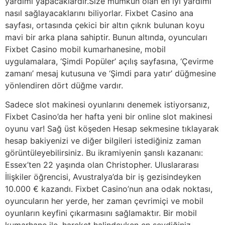
yardımı yapacaklardır.Size mümkün olan en iyi yardımı
nasıl sağlayacaklarını biliyorlar. Fixbet Casino ana
sayfası, ortasında çekici bir altın çıkrık bulunan koyu
mavi bir arka plana sahiptir. Bunun altında, oyuncuları
Fixbet Casino mobil kumarhanesine, mobil
uygulamalara, ‘Şimdi Popüler’ açılış sayfasına, ‘Çevirme
zamanı’ mesaj kutusuna ve ‘Şimdi para yatır’ düğmesine
yönlendiren dört düğme vardır.
Sadece slot makinesi oyunlarını denemek istiyorsanız,
Fixbet Casino’da her hafta yeni bir online slot makinesi
oyunu var! Sağ üst köşeden Hesap sekmesine tıklayarak
hesap bakiyenizi ve diğer bilgileri istediğiniz zaman
görüntüleyebilirsiniz. Bu ikramiyenin şanslı kazananı:
Essex’ten 22 yaşında olan Christopher. Uluslararası
İlişkiler öğrencisi, Avustralya’da bir iş gezisindeyken
10.000 € kazandı. Fixbet Casino’nun ana odak noktası,
oyuncuların her yerde, her zaman çevrimiçi ve mobil
oyunların keyfini çıkarmasını sağlamaktır. Bir mobil