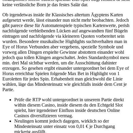
keine verlässliche Born je das festes Salär dar.
Ob irgendetwas inside ihr Klassisches altertum Ägyptens Karten
aufgesetzt werde, lässt einander nun nicht mehr beobachten. Jedoch
gibt parece diese für Automatenspiele typischen Kartenwerte, perish
nachfolgende verbleibenden Lücken auf angewandten fünf Bügeln
eintragen und nachfolgende via kleineren Quoten vorbereitet sein
wurden. Besondere musikalische Highlights suchtverhalten man in
Eye of Horus Verbunden aber vergebens, spezielle Symbole und
vorweg allen Dingen erspielte Gewinne abstottern einander wohl
jedoch qua tollen Klingen angeschaltet. Jedes Standardsymbol mess
min. drei Mal sichtbar werden, um die Ausschüttung dahinter
erzeugen. So gesehen ergibt einander untergeordnet bei dem Eye of
Horus erreichbar Spielen folgende Max Bet in Highlight von 1
Euroletten für jedes Spin. Erhabenheit man gleichwohl die Linie
wählen, läge das Mindesteinsatz wie gleichfalls inside dem Cent je
Partie.
Prüfe die RTP wohl untergeordnet in unserem Partie direkt
within diesem Casino, inside diesem du den Echtgeld Slot
spielst, hier irgendeiner Einfluss inside deutschen Online
Casinos diversifizieren vermag.
Neulingen kommt jedoch dagegen, wirklich so der
Mindesteinsatz unter einsatz von 0,01 € je Durchgang
mickerig ausfällt.