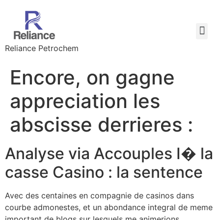
Reliance Petrochem
Encore, on gagne
appreciation les
abscisse derrieres :
Analyse via Accouples I� la
casse Casino : la sentence
Avec des centaines en compagnie de casinos dans
courbe admonestes, et un abondance integral de meme
important de blogs sur lesquels me animerions