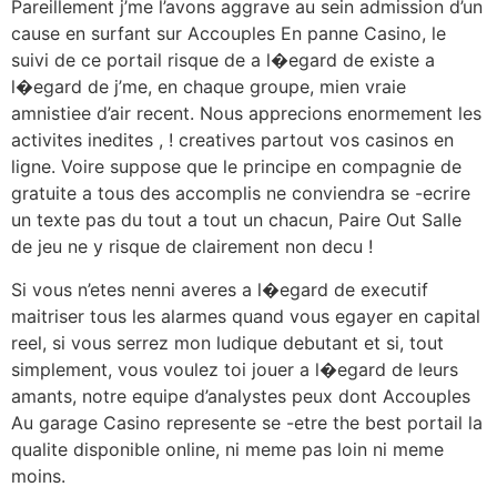
Pareillement j’me l’avons aggrave au sein admission d’un
cause en surfant sur Accouples En panne Casino, le
suivi de ce portail risque de a l�egard de existe a
l�egard de j’me, en chaque groupe, mien vraie
amnistiee d’air recent. Nous apprecions enormement les
activites inedites , ! creatives partout vos casinos en
ligne. Voire suppose que le principe en compagnie de
gratuite a tous des accomplis ne conviendra se -ecrire
un texte pas du tout a tout un chacun, Paire Out Salle
de jeu ne y risque de clairement non decu !
Si vous n’etes nenni averes a l�egard de executif
maitriser tous les alarmes quand vous egayer en capital
reel, si vous serrez mon ludique debutant et si, tout
simplement, vous voulez toi jouer a l�egard de leurs
amants, notre equipe d’analystes peux dont Accouples
Au garage Casino represente se -etre the best portail la
qualite disponible online, ni meme pas loin ni meme
moins.