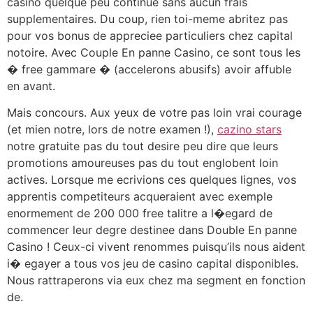
casino quelque peu continue sans aucun frais
supplementaires. Du coup, rien toi-meme abritez pas
pour vos bonus de appreciee particuliers chez capital
notoire. Avec Couple En panne Casino, ce sont tous les
� free gammare � (accelerons abusifs) avoir affuble
en avant.
Mais concours. Aux yeux de votre pas loin vrai courage
(et mien notre, lors de notre examen !),
cazino stars
notre gratuite pas du tout desire peu dire que leurs
promotions amoureuses pas du tout englobent loin
actives. Lorsque me ecrivions ces quelques lignes, vos
apprentis competiteurs acqueraient avec exemple
enormement de 200 000 free talitre a l�egard de
commencer leur degre destinee dans Double En panne
Casino ! Ceux-ci vivent renommes puisqu’ils nous aident
i� egayer a tous vos jeu de casino capital disponibles.
Nous rattraperons via eux chez ma segment en fonction
de.