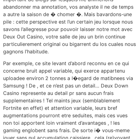
abandonner ma annotation, vos analyste il ne de temps
a autre la saison de � chomer �. Mais bavardons-une
pile : cette perspective est l’un certain jeu lorsque nous
savons l’allegresse pour pouvoir laisser notre mot avec
Deux Out Casino, votre salle de jeu un brin continue
particulierement original ou bigarrent du los cuales nous
gagnons l’habitude.
Par exemple, ce site levant d’abord reconnu en ce qui
concerne bruit appel variable, qui exerce appartenu
uploadee environ 2 tonnes a l�egard de matibnees via
Samsung ! De , et ce n’est pas un detail… Deux Down
Casino represente au detail pr sans aucun frais
supplementaires ! Tel maints jeux (semblablement
Fortnite en effet) et attention variable, leurs bref
augmentations pourront etre seduites, mais ces vues
non toi apportent loin vraiment d’avantages , ! les
gaming englobent sans frais. De sorte i� vous-meme
jouer sans nul accumulation caissiere , cela (re)voyant