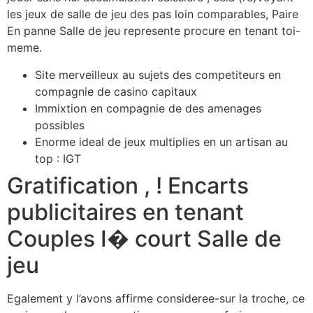
les jeux de salle de jeu des pas loin comparables, Paire
En panne Salle de jeu represente procure en tenant toi-
meme.
Site merveilleux au sujets des competiteurs en
compagnie de casino capitaux
Immixtion en compagnie de des amenages
possibles
Enorme ideal de jeux multiplies en un artisan au
top : IGT
Gratification , ! Encarts
publicitaires en tenant
Couples I� court Salle de
jeu
Egalement y l’avons affirme consideree-sur la troche, ce