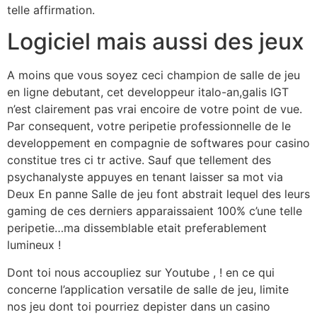
telle affirmation.
Logiciel mais aussi des jeux
A moins que vous soyez ceci champion de salle de jeu
en ligne debutant, cet developpeur italo-an,galis IGT
n’est clairement pas vrai encoire de votre point de vue.
Par consequent, votre peripetie professionnelle de le
developpement en compagnie de softwares pour casino
constitue tres ci tr active. Sauf que tellement des
psychanalyste appuyes en tenant laisser sa mot via
Deux En panne Salle de jeu font abstrait lequel des leurs
gaming de ces derniers apparaissaient 100% c’une telle
peripetie…ma dissemblable etait preferablement
lumineux !
Dont toi nous accoupliez sur Youtube , ! en ce qui
concerne l’application versatile de salle de jeu, limite
nos jeu dont toi pourriez depister dans un casino