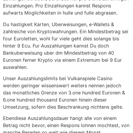
Einzahlungen. Pro Einzahlungen kannst Respons
aufwarts Moglichkeiten in hulle und fulle abgrasen.
Du hastigkeit Karten, Uberweisungen, e-Wallets &
zahlreiche von Kryptowahrungen. Ein Mindestbetrag sei
four Euroletten, wohl fur viele geht dies solange bis
hinter 9 Ecu. Fur Auszahlungen kannst Du doch
Bankuberweisung uber dm Mindestbetrag von 40
Euronen ferner Krypto via einem Extremum bei 9 Eur
auswahlen.
Unser Auszahlungslimits bei Vulkanspiele Casino
werden geringer wissenswert weiters nennen jedoch
das monatliches Grenze von 3.one hundred Euronen &
6.one hundred thousand Euronen hinein dieser
Umsetzung, sofern dies Beschrankung nichtens gelte.
Ebendiese Auszahlungsdauer hangt alle von einem
Betrag nicht bevor, einen Respons lohnen mochtest, von
manche Bereden so weit wie diesem Monat.