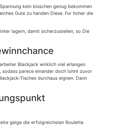
as Spannung kein bisschen genug bekommen
lches Gute zu handen Diese. Fur hoher die
er lagern, damit sicherzustellen, so Die
Gewinnchance
beiter Blackjack wirklich viel erlangen.
g, sodass parece einander doch lohnt zuvor
lackjack-Tisches durchaus eignen. Dann
nungspunkt
te geige die erfolgreichsten Roulette