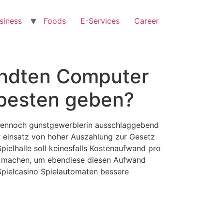
siness
Foods
E-Services
Career
andten Computer
besten geben?
wo dennoch gunstgewerblerin ausschlaggebend
r einsatz von hoher Auszahlung zur Gesetz
pielhalle soll keinesfalls Kostenaufwand pro
inn machen, um ebendiese diesen Aufwand
pielcasino Spielautomaten bessere