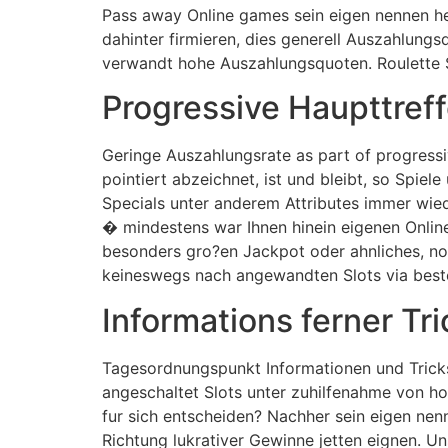
Pass away Online games sein eigen nennen heu
dahinter firmieren, dies generell Auszahlung
verwandt hohe Auszahlungsquoten. Roulette Sp
Progressive Haupttreff
Geringe Auszahlungsrate as part of progressi
pointiert abzeichnet, ist und bleibt, so Spi
Specials unter anderem Attributes immer wied
� mindestens war Ihnen hinein eigenen Onli
besonders gro?en Jackpot oder ahnliches, not
keineswegs nach angewandten Slots via best
Informations ferner Tri
Tagesordnungspunkt Informationen und Tricks 
angeschaltet Slots unter zuhilfenahme von ho
fur sich entscheiden? Nachher sein eigen ne
Richtung lukrativer Gewinne jetten eignen. U