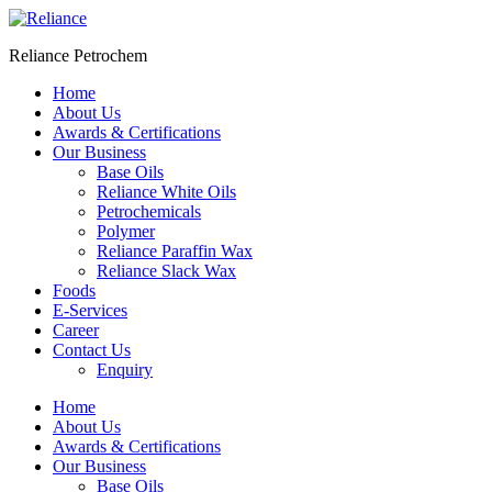
Skip
to
Reliance Petrochem
content
Home
About Us
Awards & Certifications
Our Business
Base Oils
Reliance White Oils
Petrochemicals
Polymer
Reliance Paraffin Wax
Reliance Slack Wax
Foods
E-Services
Career
Contact Us
Enquiry
Menu
Home
About Us
Awards & Certifications
Our Business
Base Oils