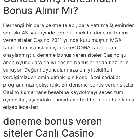
Bonus Alınır Mı?
Herhangi bir para çekme talebi, para yatırma işleminden
sonraki 48 saat içinde gönderilmelidir. deneme bonus
veren siteler Casino 2011 yılında kurulmuştur, MGA
tarafından lisanslanmıştır ve eCOGRA tarafından
onaylanmıştır. deneme bonus veren siteler Casino şu
anda oyunculara en iyi casino bonuslarından bazılarını
sunuyor. Değerli oyuncularımıza en iyi teklifleri
verdiğimizden emin olmak için kendi özel sadakat
programımızı geliştirdik. Bir deneme bonus veren siteler
Casino kumarhane hesabına kaydolmayı seçen tüm
oyuncular, aşağıdaki kumarhane tekliflerinden bazılarına
erişebilecekler:
deneme bonus veren
siteler Canlı Casino