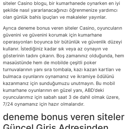
siteler Casino blogu, bir kumarhanede oynarken en iyi
şekilde nasıl yararlanacağınızı öğrenmenize yardımcı
olan günlük bahis ipuçları ve makaleler yayınlar.
Ayrıca deneme bonus veren siteler Casino, oyuncuların
güvenini ve güvenini korumak için kumarhane
operasyonları boyunca bir bütünlük ve güvenlik düzeyi
kullanır. İstediğiniz kadar sık veya az oynayın ve
gösterinin tadını çıkarın. Boş zamanınız olduğunda, hem
masaüstünde hem de mobilde çeşitli poker
turnuvalarının yanı sıra tombala, kazı kazan kartları ve
bulmaca oyunlarını oynamanız ve ikramiye ödülünü
kazanmanız için sunduğumuzu unutmayın. Bu mobil
kumarhane oyunlarının en güzel yanı, ABD’deki
oyuncularımız için sabah saat 3 de dahil olmak üzere,
7/24 oynamanız için hazır olmalarıdır.
deneme bonus veren siteler
Güncel Giriş Adresinden