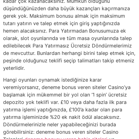
kadar çok kazanacaksınız. Mümkün olduğunu
düşündüğünüzden daha büyük kazançları kaçırmanıza
gerek yok. Maksimum bonusu almak için maksimum
tutarı yatırın ve talep etmek için giriş yaptığınızda
hemen alacaksınız. Para Yatırmadan Bonusumuza ek
olarak, slot oyunlarında ve tüm masa oyunlarında talep
edilebilecek Para Yatırmasız Ücretsiz Döndürmelerimiz
de mevcuttur. Bunlardan herhangi birini talep etmek için,
peşinde olduğunuz teklifi seçip talimatları takip etmeniz
yeterlidir.
Hangi oyunları oynamak istediğinize karar
veremiyorsanız, deneme bonus veren siteler Casino’ya
başlamak için mükemmel bir yol olan ‘1 spin’ ücretsiz
depozito yok teklifi var. £10 veya daha fazla ilk para
yatırma işlemi yaptığınızda, £100’a kadar olan para
yatırma işleminizde %20 ek nakit ödül alacaksınız.
Döndürmelerinizle neler yapabileceğinizi burada
görebilirsiniz: deneme bonus veren siteler Casino