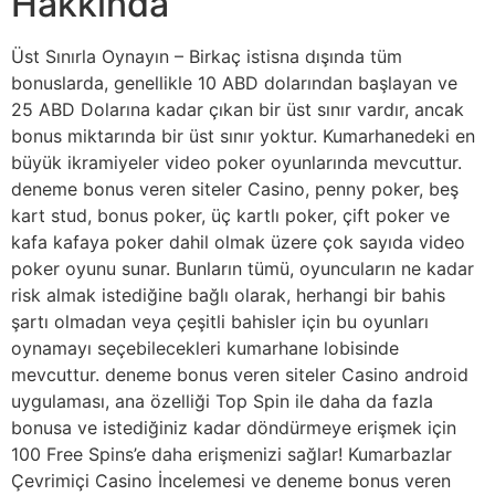
Hakkında
Üst Sınırla Oynayın – Birkaç istisna dışında tüm
bonuslarda, genellikle 10 ABD dolarından başlayan ve
25 ABD Dolarına kadar çıkan bir üst sınır vardır, ancak
bonus miktarında bir üst sınır yoktur. Kumarhanedeki en
büyük ikramiyeler video poker oyunlarında mevcuttur.
deneme bonus veren siteler Casino, penny poker, beş
kart stud, bonus poker, üç kartlı poker, çift poker ve
kafa kafaya poker dahil olmak üzere çok sayıda video
poker oyunu sunar. Bunların tümü, oyuncuların ne kadar
risk almak istediğine bağlı olarak, herhangi bir bahis
şartı olmadan veya çeşitli bahisler için bu oyunları
oynamayı seçebilecekleri kumarhane lobisinde
mevcuttur. deneme bonus veren siteler Casino android
uygulaması, ana özelliği Top Spin ile daha da fazla
bonusa ve istediğiniz kadar döndürmeye erişmek için
100 Free Spins’e daha erişmenizi sağlar! Kumarbazlar
Çevrimiçi Casino İncelemesi ve deneme bonus veren