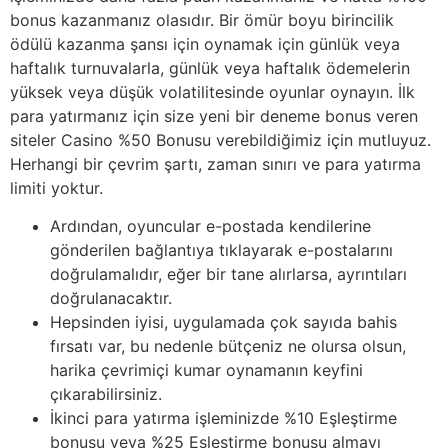
bonus kazanmanız olasıdır. Bir ömür boyu birincilik
ödülü kazanma şansı için oynamak için günlük veya
haftalık turnuvalarla, günlük veya haftalık ödemelerin
yüksek veya düşük volatilitesinde oyunlar oynayın. İlk
para yatırmanız için size yeni bir deneme bonus veren
siteler Casino %50 Bonusu verebildiğimiz için mutluyuz.
Herhangi bir çevrim şartı, zaman sınırı ve para yatırma
limiti yoktur.
Ardından, oyuncular e-postada kendilerine
gönderilen bağlantıya tıklayarak e-postalarını
doğrulamalıdır, eğer bir tane alırlarsa, ayrıntıları
doğrulanacaktır.
Hepsinden iyisi, uygulamada çok sayıda bahis
fırsatı var, bu nedenle bütçeniz ne olursa olsun,
harika çevrimiçi kumar oynamanın keyfini
çıkarabilirsiniz.
İkinci para yatırma işleminizde %10 Eşleştirme
bonusu veya %25 Eşleştirme bonusu almayı