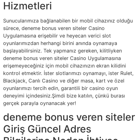
Hizmetleri
Sunucularımıza bağlanabilen bir mobil cihazınız olduğu
sürece, deneme bonus veren siteler Casino
Uygulamasına erişebilir ve heyecan verici slot
oyunlarımızdan herhangi birini anında oynamaya
başlayabilirsiniz. Tek yapmanız gereken, kilitliyken
deneme bonus veren siteler Casino Uygulamasına
erişemeyeceğiniz için mobil cihazınızın ekran kilidini
kontrol etmektir. İster slotlarımızı oynamayı, ister Rulet,
Blackjack, Canlı Casino ve diğer masa, kart ve özel
oyunlarımızı tercih edin, garantili bir casino oyun
deneyimi içindesiniz.Şimdi bize katılın, çünkü burası
gerçek parayla oynanacak yer!
deneme bonus veren siteler
Giriş Güncel Adres