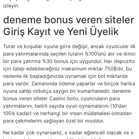
izleyin.
deneme bonus veren siteler
Giriş Kayıt ve Yeni Üyelik
Tutar ve koşullar oyuna göre değişir, ancak oyuncular ilk
para yatırmalarında seçilen tutarın %100’ünü alır ve ikinci
bir para yatırma %30 bonus için uygundur. Her depozito
için talep edebileceğiniz maksimum miktar 750$’dır, bu
nedenle ilk başladığınızda oynamak için bol miktarda
para vardır. Zamanında ödeme yaparlar ve birçok harika
oyuna sahip oldukça saygın bir kumarhanedir. deneme
bonus veren siteler Casino botu, oyuncuların para
yatırmalarını, belirli sayıda oyun oynamalarını (10’dan
100’e kadar) ve herhangi bir insan müdahalesi olmadan
para çekmelerini sağlayan özel bir moddur.
Ne kadar çok oynarsanız, o kadar eğlenceli olacak ve o