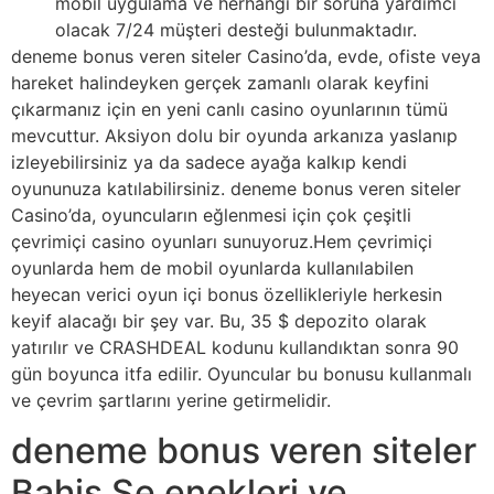
mobil uygulama ve herhangi bir soruna yardımcı
olacak 7/24 müşteri desteği bulunmaktadır.
deneme bonus veren siteler Casino’da, evde, ofiste veya
hareket halindeyken gerçek zamanlı olarak keyfini
çıkarmanız için en yeni canlı casino oyunlarının tümü
mevcuttur. Aksiyon dolu bir oyunda arkanıza yaslanıp
izleyebilirsiniz ya da sadece ayağa kalkıp kendi
oyununuza katılabilirsiniz. deneme bonus veren siteler
Casino’da, oyuncuların eğlenmesi için çok çeşitli
çevrimiçi casino oyunları sunuyoruz.Hem çevrimiçi
oyunlarda hem de mobil oyunlarda kullanılabilen
heyecan verici oyun içi bonus özellikleriyle herkesin
keyif alacağı bir şey var. Bu, 35 $ depozito olarak
yatırılır ve CRASHDEAL kodunu kullandıktan sonra 90
gün boyunca itfa edilir. Oyuncular bu bonusu kullanmalı
ve çevrim şartlarını yerine getirmelidir.
deneme bonus veren siteler
Bahis Se enekleri ve