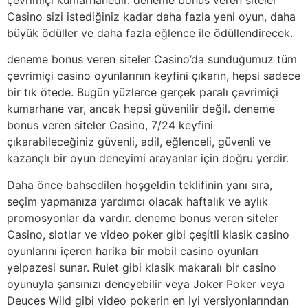
çevrimiçi kumarhanedir. deneme bonus veren siteler
Casino sizi istediğiniz kadar daha fazla yeni oyun, daha
büyük ödüller ve daha fazla eğlence ile ödüllendirecek.
deneme bonus veren siteler Casino’da sunduğumuz tüm
çevrimiçi casino oyunlarının keyfini çıkarın, hepsi sadece
bir tık ötede. Bugün yüzlerce gerçek paralı çevrimiçi
kumarhane var, ancak hepsi güvenilir değil. deneme
bonus veren siteler Casino, 7/24 keyfini
çıkarabileceğiniz güvenli, adil, eğlenceli, güvenli ve
kazançlı bir oyun deneyimi arayanlar için doğru yerdir.
Daha önce bahsedilen hoşgeldin teklifinin yanı sıra,
seçim yapmanıza yardımcı olacak haftalık ve aylık
promosyonlar da vardır. deneme bonus veren siteler
Casino, slotlar ve video poker gibi çeşitli klasik casino
oyunlarını içeren harika bir mobil casino oyunları
yelpazesi sunar. Rulet gibi klasik makaralı bir casino
oyunuyla şansınızı deneyebilir veya Joker Poker veya
Deuces Wild gibi video pokerin en iyi versiyonlarından