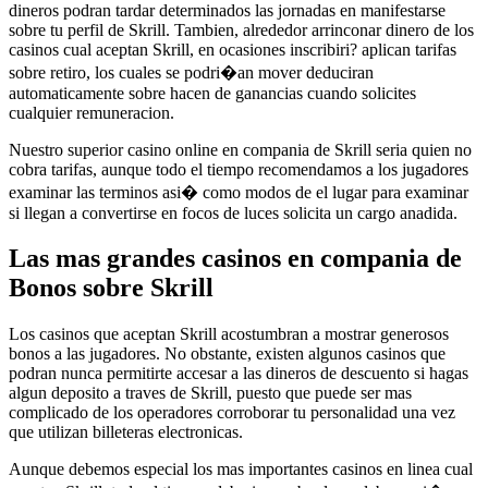
dineros podran tardar determinados las jornadas en manifestarse
sobre tu perfil de Skrill. Tambien, alrededor arrinconar dinero de los
casinos cual aceptan Skrill, en ocasiones inscribiri? aplican tarifas
sobre retiro, los cuales se podri�an mover deduciran
automaticamente sobre hacen de ganancias cuando solicites
cualquier remuneracion.
Nuestro superior casino online en compania de Skrill seria quien no
cobra tarifas, aunque todo el tiempo recomendamos a los jugadores
examinar las terminos asi� como modos de el lugar para examinar
si llegan a convertirse en focos de luces solicita un cargo anadida.
Las mas grandes casinos en compania de
Bonos sobre Skrill
Los casinos que aceptan Skrill acostumbran a mostrar generosos
bonos a las jugadores. No obstante, existen algunos casinos que
podran nunca permitirte accesar a las dineros de descuento si hagas
algun deposito a traves de Skrill, puesto que puede ser mas
complicado de los operadores corroborar tu personalidad una vez
que utilizan billeteras electronicas.
Aunque debemos especial los mas importantes casinos en linea cual