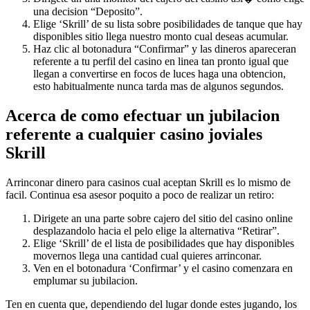
una decision “Deposito”.
Elige ‘Skrill’ de su lista sobre posibilidades de tanque que hay
disponibles sitio llega nuestro monto cual deseas acumular.
Haz clic al botonadura “Confirmar” y las dineros apareceran
referente a tu perfil del casino en linea tan pronto igual que
llegan a convertirse en focos de luces haga una obtencion,
esto habitualmente nunca tarda mas de algunos segundos.
Acerca de como efectuar un jubilacion
referente a cualquier casino joviales
Skrill
Arrinconar dinero para casinos cual aceptan Skrill es lo mismo de
facil. Continua esa asesor poquito a poco de realizar un retiro:
Dirigete an una parte sobre cajero del sitio del casino online
desplazandolo hacia el pelo elige la alternativa “Retirar”.
Elige ‘Skrill’ de el lista de posibilidades que hay disponibles
movernos llega una cantidad cual quieres arrinconar.
Ven en el botonadura ‘Confirmar’ y el casino comenzara en
emplumar su jubilacion.
Ten en cuenta que, dependiendo del lugar donde estes jugando, los