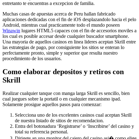
entretanto te encuentras a excepcion de familia.
Muchas casas de apuestas acerca de Peru hallan fabricado
aplicaciones dedicadas con el fin de iOS desplazandolo hacia el pelo
Android, mientras cual practicamente todo el mundo poseen
Winawin
lugares HTML5 capaces con el fin de accesorios moviles a
los cual es posible accesar desde cualquier buscador smartphone.
Una mayoria de aquellos casinos en linea lideres aceptan Skrill entre
las estrategias de pago, por consiguiente los sitios se enteran lo
perfectamente pronto, simple y superior que resulta nuestro
procedimiento de los usuarios.
Como elaborar depositos y retiros con
Skrill
Realizar cualquier tanque con manga larga Skrill es sencillo, bien
cual juegues sobre la portatil o en cualquier mecanismo ipad.
Solamente prosigue aquellos pasos para comenzar:
Selecciona uno de los excelentes casinos cual aceptan Skrill
de nuestra listado de sitios de recomendacion.
Entra del botonadura ‘Registrarse’ o ‘Inscribirse’ del casino y
total su referencia personal.
Dirigete an una monitor del cajero del casino asi� como elige