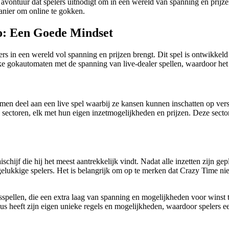
 avontuur dat spelers uitnodigt om in een wereld van spanning en prijze
anier om online te gokken.
o: Een Goede Mindset
lers in een wereld vol spanning en prijzen brengt. Dit spel is ontwikk
ke gokautomaten met de spanning van live-dealer spellen, waardoor het 
en deel aan een live spel waarbij ze kansen kunnen inschatten op versc
de sectoren, elk met hun eigen inzetmogelijkheden en prijzen. Deze sect
chijf die hij het meest aantrekkelijk vindt. Nadat alle inzetten zijn gepla
elukkige spelers. Het is belangrijk om op te merken dat Crazy Time nie
pellen, die een extra laag van spanning en mogelijkheden voor winst
us heeft zijn eigen unieke regels en mogelijkheden, waardoor spelers 