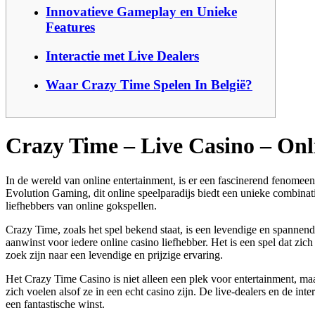
Innovatieve Gameplay en Unieke
Features
Interactie met Live Dealers
Waar Crazy Time Spelen In België?
Crazy Time – Live Casino – Onl
In de wereld van online entertainment, is er een fascinerend fenomeen
Evolution Gaming, dit online speelparadijs biedt een unieke combinatie
liefhebbers van online gokspellen.
Crazy Time, zoals het spel bekend staat, is een levendige en spannend
aanwinst voor iedere online casino liefhebber. Het is een spel dat zic
zoek zijn naar een levendige en prijzige ervaring.
Het Crazy Time Casino is niet alleen een plek voor entertainment, maa
zich voelen alsof ze in een echt casino zijn. De live-dealers en de i
een fantastische winst.