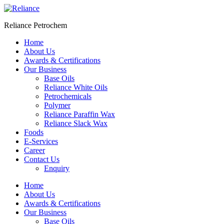
Skip
to
Reliance Petrochem
content
Home
About Us
Awards & Certifications
Our Business
Base Oils
Reliance White Oils
Petrochemicals
Polymer
Reliance Paraffin Wax
Reliance Slack Wax
Foods
E-Services
Career
Contact Us
Enquiry
Menu
Home
About Us
Awards & Certifications
Our Business
Base Oils