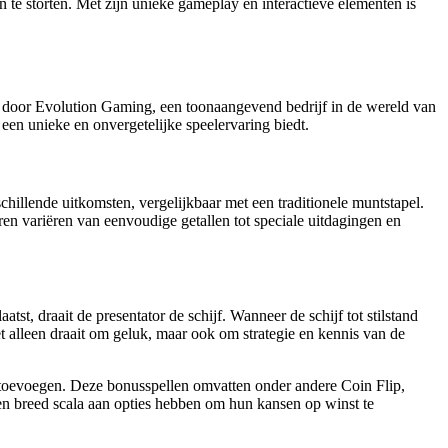
n te storten. Met zijn unieke gameplay en interactieve elementen is
eld door Evolution Gaming, een toonaangevend bedrijf in de wereld van
een unieke en onvergetelijke speelervaring biedt.
hillende uitkomsten, vergelijkbaar met een traditionele muntstapel.
oren variëren van eenvoudige getallen tot speciale uitdagingen en
atst, draait de presentator de schijf. Wanneer de schijf tot stilstand
t alleen draait om geluk, maar ook om strategie en kennis van de
 toevoegen. Deze bonusspellen omvatten onder andere Coin Flip,
een breed scala aan opties hebben om hun kansen op winst te