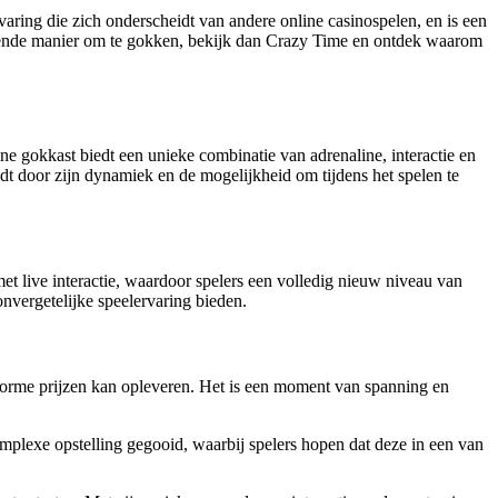
aring die zich onderscheidt van andere online casinospelen, en is een
ndende manier om te gokken, bekijk dan Crazy Time en ontdek waarom
ne gokkast biedt een unieke combinatie van adrenaline, interactie en
idt door zijn dynamiek en de mogelijkheid om tijdens het spelen te
et live interactie, waardoor spelers een volledig nieuw niveau van
nvergetelijke speelervaring bieden.
norme prijzen kan opleveren. Het is een moment van spanning en
omplexe opstelling gegooid, waarbij spelers hopen dat deze in een van