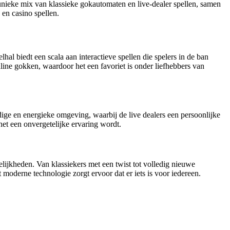
unieke mix van klassieke gokautomaten en live-dealer spellen, samen
en casino spellen.
al biedt een scala aan interactieve spellen die spelers in de ban
ne gokken, waardoor het een favoriet is onder liefhebbers van
ge en energieke omgeving, waarbij de live dealers een persoonlijke
 het een onvergetelijke ervaring wordt.
ijkheden. Van klassiekers met een twist tot volledig nieuwe
moderne technologie zorgt ervoor dat er iets is voor iedereen.