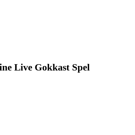
ine Live Gokkast Spel