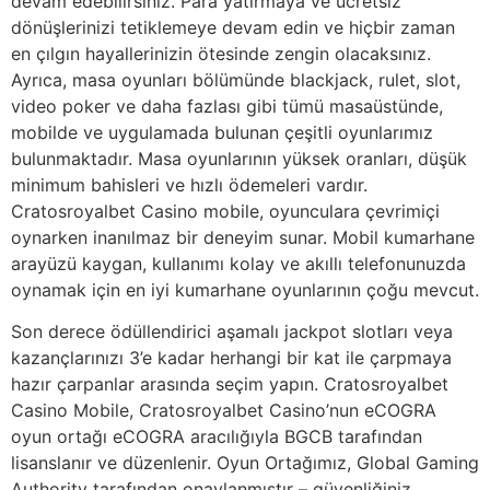
devam edebilirsiniz. Para yatırmaya ve ücretsiz
dönüşlerinizi tetiklemeye devam edin ve hiçbir zaman
en çılgın hayallerinizin ötesinde zengin olacaksınız.
Ayrıca, masa oyunları bölümünde blackjack, rulet, slot,
video poker ve daha fazlası gibi tümü masaüstünde,
mobilde ve uygulamada bulunan çeşitli oyunlarımız
bulunmaktadır. Masa oyunlarının yüksek oranları, düşük
minimum bahisleri ve hızlı ödemeleri vardır.
Cratosroyalbet Casino mobile, oyunculara çevrimiçi
oynarken inanılmaz bir deneyim sunar. Mobil kumarhane
arayüzü kaygan, kullanımı kolay ve akıllı telefonunuzda
oynamak için en iyi kumarhane oyunlarının çoğu mevcut.
Son derece ödüllendirici aşamalı jackpot slotları veya
kazançlarınızı 3’e kadar herhangi bir kat ile çarpmaya
hazır çarpanlar arasında seçim yapın. Cratosroyalbet
Casino Mobile, Cratosroyalbet Casino’nun eCOGRA
oyun ortağı eCOGRA aracılığıyla BGCB tarafından
lisanslanır ve düzenlenir. Oyun Ortağımız, Global Gaming
Authority tarafından onaylanmıştır – güvenliğiniz