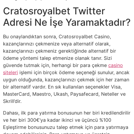
Cratosroyalbet Twitter
Adresi Ne İşe Yaramaktadır?
Bu onaylandıktan sonra, Cratosroyalbet Casino,
kazançlarınızı çekmenize veya alternatif olarak,
kazançlarınızı çekmeniz gerektiğinde alternatif bir
ödeme yöntemi talep etmenize olanak tanır. Sizi
güvende tutmak için, herhangi bir para çekme
casino
siteleri
işlemi için birçok ödeme seçeneği sunulur, ancak
uygun olduğunda, kazançlarınızı çekmek için her zaman
bir alternatif vardır. En sık kullanılan seçenekler Visa,
MasterCard, Maestro, Ukash, Paysafecard, Neteller ve
Skrill’dir.
Dahası, ilk para yatırma bonusunun her biri kredilendirilir
ve her biri 300€’ya kadar ikinci ve üçüncü %100
Eşleştirme bonusunuzu talep etmek için para yatırmaya