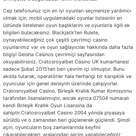
Cep telefonunuz için en iyi oyunları seçmenize yardımcı
olmak için, mobil uygulamadaki oyunlar listesinin en
üstünde listelenen oyun başlıklarını ve oyunlarla ilgili ek
bilgileri bulacaksınız. Blackjack’ten Rulete,
oynayabileceğiniz çok çeşitli çevrimiçi casino
oyunlarımız var ve oyun sağlayıcılar hakkında daha fazla
bilgiyi Geisha Casinos çevrimiçi sayfasından
okuyabilirsiniz. Cratosroyalbet Casino UK kumarhanesi
sadece Şubat 2015’ten beri çevrim içi olmuştur. Bunu
akılda tutarak, operatörler hala herhangi bir karışıklık ve
oyuncular için genel deneyim üzerinde çalışıyorlar.
Cratosroyalbet Casino, Birleşik Krallık Kumar Komisyonu
tarafından lisanslanmıştır, ancak ayrıca 07504 numaralı
kendi Birleşik Krallık Oyun Lisansına da
sahiptir.Cratosroyalbet Casino 2004 yılında piyasaya
sürüldü ve o zamandan beri güçlenerek güçlendi. Şimdi
açın, oyuncuların boş zamanlarında keyfini
çıkarabilecekleri, aralarından seçim yapabileceğiniz