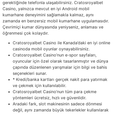
gerektiğinde telefonla ulaşabilirsiniz. Cratosroyalbet
Casino, yalnızca mevcut en iyi Android mobil
kumarhane deneyimini sağlamakla kalmaz, aynı
zamanda en benzersiz mobil kumarhane uygulamasıdır.
Çevrimiçi kumar dünyasında yeniyseniz, anlaması ve
öğrenmesi çok kolaydır.
Cratosroyalbet Casino ile Kanada’daki en iyi online
casinoda mobil oyunlar oynayabilirsiniz.
Cratosroyalbet Casino’nun e-spor sayfaları,
oyuncular için özel olarak tasarlanmıştır ve dünya
çapında düzenlenen yarışmalar için bilgi ve bahis
seçenekleri sunar.
* Kredi/banka kartları gerçek nakit para yatırmak
ve çekmek için kullanılabilir.
Cratosroyalbet Casino’nun tüm para çekme
yöntemleri ücretsiz, hızlı ve güvenlidir.
Aradaki fark, slot makinesinin sadece dönmesi
değil, aynı zamanda büyük tekerlekler kullanılarak