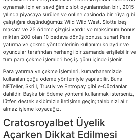
oynamak için en sevdiğimiz slot oyunlarından biri, 2015
yılında piyasaya sürülen ve online casinoda bir rüya gibi
çalıştığını düşündüğümüz Wild Wild West. Slotta beş
makara ve 25 ödeme çizgisi vardır ve maksimum bonus
miktarı 200 olan 10 bedava dönüş bonusu sunar! Para
yatırma ve çekme yöntemlerinin kullanımı kolaydır ve
oyuncular tarafından herhangi bir zamanda erişilebilir ve
tüm para çekme işlemleri beş iş günü içinde işlenir.
Para yatırma ve çekme işlemleri, kumarhanemizde
kullanılan çoğu ödeme yöntemiyle yapılabilir. Buna
NETeller, Skrill, Trustly ve Entropay gibi e-Cüzdanlar
dahildir. Başka bir ödeme yöntemi kullanmak isterseniz,
lütfen destek ekibimizle iletişime geçin; talebinizi alır
almaz işleme koyacağız.
Cratosroyalbet Üyelik
Açarken Dikkat Edilmesi