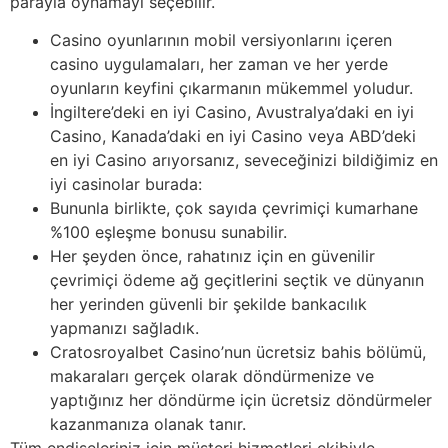
parayla oynamayı seçebilir.
Casino oyunlarının mobil versiyonlarını içeren
casino uygulamaları, her zaman ve her yerde
oyunların keyfini çıkarmanın mükemmel yoludur.
İngiltere’deki en iyi Casino, Avustralya’daki en iyi
Casino, Kanada’daki en iyi Casino veya ABD’deki
en iyi Casino arıyorsanız, seveceğinizi bildiğimiz en
iyi casinolar burada:
Bununla birlikte, çok sayıda çevrimiçi kumarhane
%100 eşleşme bonusu sunabilir.
Her şeyden önce, rahatınız için en güvenilir
çevrimiçi ödeme ağ geçitlerini seçtik ve dünyanın
her yerinden güvenli bir şekilde bankacılık
yapmanızı sağladık.
Cratosroyalbet Casino’nun ücretsiz bahis bölümü,
makaraları gerçek olarak döndürmenize ve
yaptığınız her döndürme için ücretsiz döndürmeler
kazanmanıza olanak tanır.