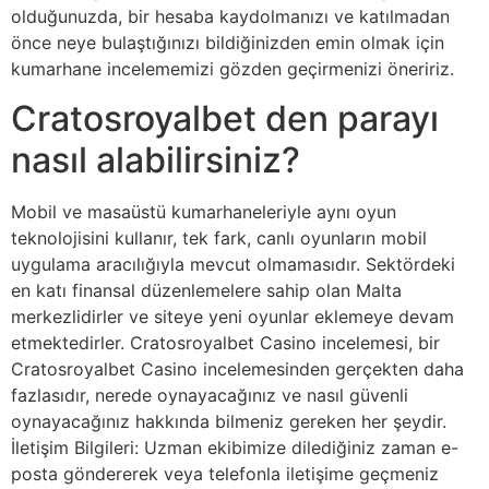
olduğunuzda, bir hesaba kaydolmanızı ve katılmadan
önce neye bulaştığınızı bildiğinizden emin olmak için
kumarhane incelememizi gözden geçirmenizi öneririz.
Cratosroyalbet den parayı
nasıl alabilirsiniz?
Mobil ve masaüstü kumarhaneleriyle aynı oyun
teknolojisini kullanır, tek fark, canlı oyunların mobil
uygulama aracılığıyla mevcut olmamasıdır. Sektördeki
en katı finansal düzenlemelere sahip olan Malta
merkezlidirler ve siteye yeni oyunlar eklemeye devam
etmektedirler. Cratosroyalbet Casino incelemesi, bir
Cratosroyalbet Casino incelemesinden gerçekten daha
fazlasıdır, nerede oynayacağınız ve nasıl güvenli
oynayacağınız hakkında bilmeniz gereken her şeydir.
İletişim Bilgileri: Uzman ekibimize dilediğiniz zaman e-
posta göndererek veya telefonla iletişime geçmeniz