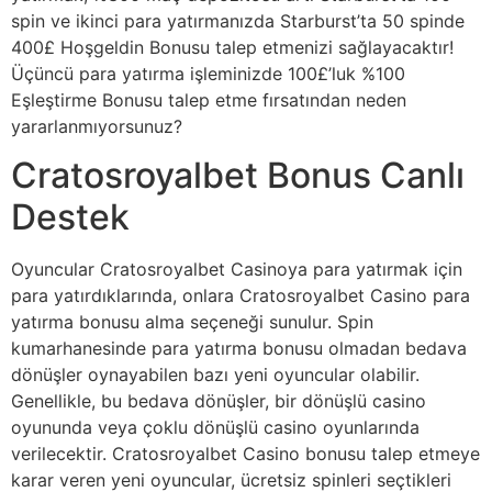
spin ve ikinci para yatırmanızda Starburst’ta 50 spinde
400£ Hoşgeldin Bonusu talep etmenizi sağlayacaktır!
Üçüncü para yatırma işleminizde 100£’luk %100
Eşleştirme Bonusu talep etme fırsatından neden
yararlanmıyorsunuz?
Cratosroyalbet Bonus Canlı
Destek
Oyuncular Cratosroyalbet Casinoya para yatırmak için
para yatırdıklarında, onlara Cratosroyalbet Casino para
yatırma bonusu alma seçeneği sunulur. Spin
kumarhanesinde para yatırma bonusu olmadan bedava
dönüşler oynayabilen bazı yeni oyuncular olabilir.
Genellikle, bu bedava dönüşler, bir dönüşlü casino
oyununda veya çoklu dönüşlü casino oyunlarında
verilecektir. Cratosroyalbet Casino bonusu talep etmeye
karar veren yeni oyuncular, ücretsiz spinleri seçtikleri