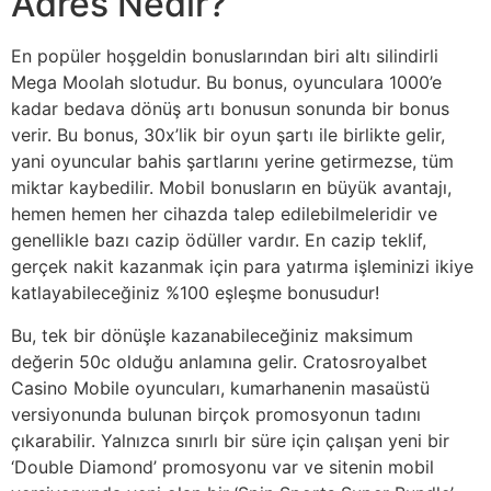
Adres Nedir?
En popüler hoşgeldin bonuslarından biri altı silindirli
Mega Moolah slotudur. Bu bonus, oyunculara 1000’e
kadar bedava dönüş artı bonusun sonunda bir bonus
verir. Bu bonus, 30x’lik bir oyun şartı ile birlikte gelir,
yani oyuncular bahis şartlarını yerine getirmezse, tüm
miktar kaybedilir. Mobil bonusların en büyük avantajı,
hemen hemen her cihazda talep edilebilmeleridir ve
genellikle bazı cazip ödüller vardır. En cazip teklif,
gerçek nakit kazanmak için para yatırma işleminizi ikiye
katlayabileceğiniz %100 eşleşme bonusudur!
Bu, tek bir dönüşle kazanabileceğiniz maksimum
değerin 50c olduğu anlamına gelir. Cratosroyalbet
Casino Mobile oyuncuları, kumarhanenin masaüstü
versiyonunda bulunan birçok promosyonun tadını
çıkarabilir. Yalnızca sınırlı bir süre için çalışan yeni bir
‘Double Diamond’ promosyonu var ve sitenin mobil