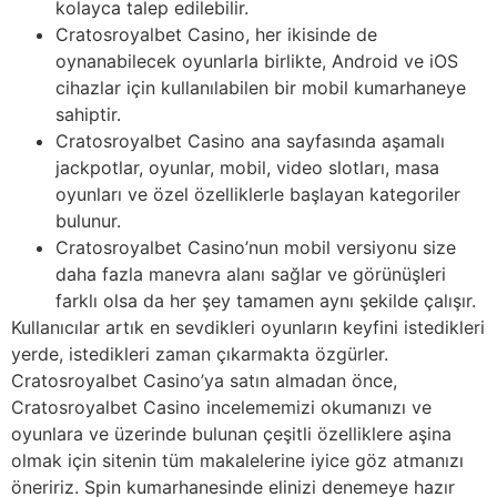
kolayca talep edilebilir.
Cratosroyalbet Casino, her ikisinde de
oynanabilecek oyunlarla birlikte, Android ve iOS
cihazlar için kullanılabilen bir mobil kumarhaneye
sahiptir.
Cratosroyalbet Casino ana sayfasında aşamalı
jackpotlar, oyunlar, mobil, video slotları, masa
oyunları ve özel özelliklerle başlayan kategoriler
bulunur.
Cratosroyalbet Casino’nun mobil versiyonu size
daha fazla manevra alanı sağlar ve görünüşleri
farklı olsa da her şey tamamen aynı şekilde çalışır.
Kullanıcılar artık en sevdikleri oyunların keyfini istedikleri
yerde, istedikleri zaman çıkarmakta özgürler.
Cratosroyalbet Casino’ya satın almadan önce,
Cratosroyalbet Casino incelememizi okumanızı ve
oyunlara ve üzerinde bulunan çeşitli özelliklere aşina
olmak için sitenin tüm makalelerine iyice göz atmanızı
öneririz. Spin kumarhanesinde elinizi denemeye hazır