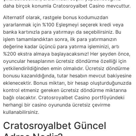
daha birçok konumla Cratosroyalbet Casino mevcuttur.
Alternatif olarak, rastgele bonus kodumuzdan
yararlanmak için %100 Eşleşmeyi seçerek kredi veya
banka kartınızla para yatırmayı da seçebilirsiniz. Bu
işlem tamamlandıktan sonra, ilk para yatırmanızın
değerine kadar üçüncü para yatırma işleminizi, artı
%200 ekstra almaya başlayacaksınız! Her şeyden önce,
oyuncular hesaplarının ücretsiz döndürme özelliği için
yetkilendirildiğinden emin olmalıdır. Ücretsiz döndürme
bonusu kazanıldığında, tutar hesabın mevcut bakiyesine
eklenecektir. Bonus miktarı, bir hesap oluşturduğunuzda
kontrol etmeniz gereken ücretsiz döndürme miktarına
bağlı olacaktır. Cratosroyalbet Casino portföyündeki
herhangi bir casino oyununda ücretsiz çevirme
kullanabilirsiniz.
Cratosroyalbet Güncel