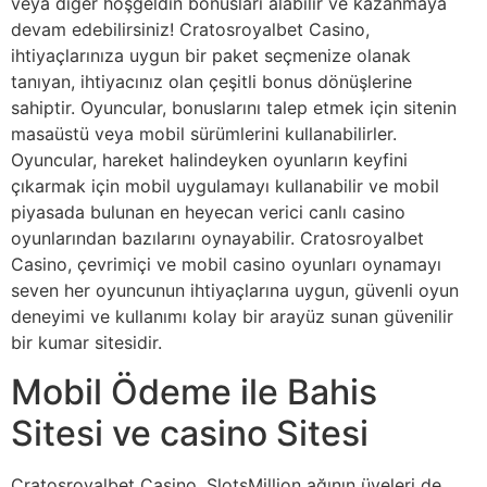
veya diğer hoşgeldin bonusları alabilir ve kazanmaya
devam edebilirsiniz! Cratosroyalbet Casino,
ihtiyaçlarınıza uygun bir paket seçmenize olanak
tanıyan, ihtiyacınız olan çeşitli bonus dönüşlerine
sahiptir. Oyuncular, bonuslarını talep etmek için sitenin
masaüstü veya mobil sürümlerini kullanabilirler.
Oyuncular, hareket halindeyken oyunların keyfini
çıkarmak için mobil uygulamayı kullanabilir ve mobil
piyasada bulunan en heyecan verici canlı casino
oyunlarından bazılarını oynayabilir. Cratosroyalbet
Casino, çevrimiçi ve mobil casino oyunları oynamayı
seven her oyuncunun ihtiyaçlarına uygun, güvenli oyun
deneyimi ve kullanımı kolay bir arayüz sunan güvenilir
bir kumar sitesidir.
Mobil Ödeme ile Bahis
Sitesi ve casino Sitesi
Cratosroyalbet Casino, SlotsMillion ağının üyeleri de