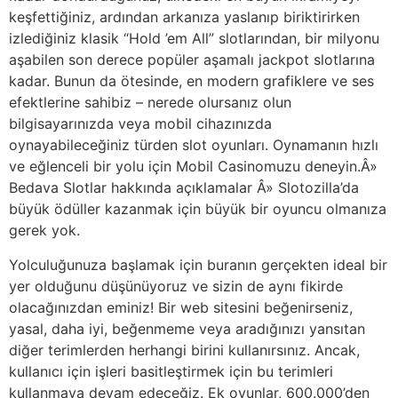
keşfettiğiniz, ardından arkanıza yaslanıp biriktirirken
izlediğiniz klasik “Hold ’em All” slotlarından, bir milyonu
aşabilen son derece popüler aşamalı jackpot slotlarına
kadar. Bunun da ötesinde, en modern grafiklere ve ses
efektlerine sahibiz – nerede olursanız olun
bilgisayarınızda veya mobil cihazınızda
oynayabileceğiniz türden slot oyunları. Oynamanın hızlı
ve eğlenceli bir yolu için Mobil Casinomuzu deneyin.Â»
Bedava Slotlar hakkında açıklamalar Â» Slotozilla’da
büyük ödüller kazanmak için büyük bir oyuncu olmanıza
gerek yok.
Yolculuğunuza başlamak için buranın gerçekten ideal bir
yer olduğunu düşünüyoruz ve sizin de aynı fikirde
olacağınızdan eminiz! Bir web sitesini beğenirseniz,
yasal, daha iyi, beğenmeme veya aradığınızı yansıtan
diğer terimlerden herhangi birini kullanırsınız. Ancak,
kullanıcı için işleri basitleştirmek için bu terimleri
kullanmaya devam edeceğiz. Ek oyunlar, 600.000’den