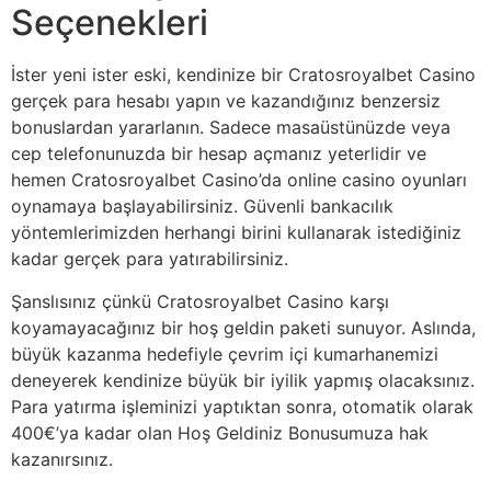
Seçenekleri
İster yeni ister eski, kendinize bir Cratosroyalbet Casino
gerçek para hesabı yapın ve kazandığınız benzersiz
bonuslardan yararlanın. Sadece masaüstünüzde veya
cep telefonunuzda bir hesap açmanız yeterlidir ve
hemen Cratosroyalbet Casino’da online casino oyunları
oynamaya başlayabilirsiniz. Güvenli bankacılık
yöntemlerimizden herhangi birini kullanarak istediğiniz
kadar gerçek para yatırabilirsiniz.
Şanslısınız çünkü Cratosroyalbet Casino karşı
koyamayacağınız bir hoş geldin paketi sunuyor. Aslında,
büyük kazanma hedefiyle çevrim içi kumarhanemizi
deneyerek kendinize büyük bir iyilik yapmış olacaksınız.
Para yatırma işleminizi yaptıktan sonra, otomatik olarak
400€’ya kadar olan Hoş Geldiniz Bonusumuza hak
kazanırsınız.