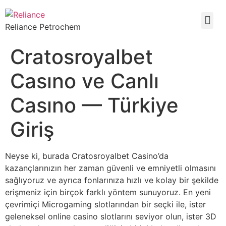
Reliance Petrochem
Cratosroyalbet
Casıno ve Canlı
Casıno — Türkiye
Giriş
Neyse ki, burada Cratosroyalbet Casino’da
kazançlarınızın her zaman güvenli ve emniyetli olmasını
sağlıyoruz ve ayrıca fonlarınıza hızlı ve kolay bir şekilde
erişmeniz için birçok farklı yöntem sunuyoruz. En yeni
çevrimiçi Microgaming slotlarından bir seçki ile, ister
geleneksel online casino slotlarını seviyor olun, ister 3D