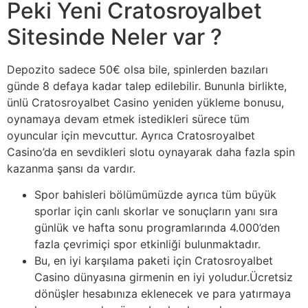
Peki Yeni Cratosroyalbet
Sitesinde Neler var ?
Depozito sadece 50€ olsa bile, spinlerden bazıları
günde 8 defaya kadar talep edilebilir. Bununla birlikte,
ünlü Cratosroyalbet Casino yeniden yükleme bonusu,
oynamaya devam etmek istedikleri sürece tüm
oyuncular için mevcuttur. Ayrıca Cratosroyalbet
Casino’da en sevdikleri slotu oynayarak daha fazla spin
kazanma şansı da vardır.
Spor bahisleri bölümümüzde ayrıca tüm büyük
sporlar için canlı skorlar ve sonuçların yanı sıra
günlük ve hafta sonu programlarında 4.000’den
fazla çevrimiçi spor etkinliği bulunmaktadır.
Bu, en iyi karşılama paketi için Cratosroyalbet
Casino dünyasına girmenin en iyi yoludur.Ücretsiz
dönüşler hesabınıza eklenecek ve para yatırmaya