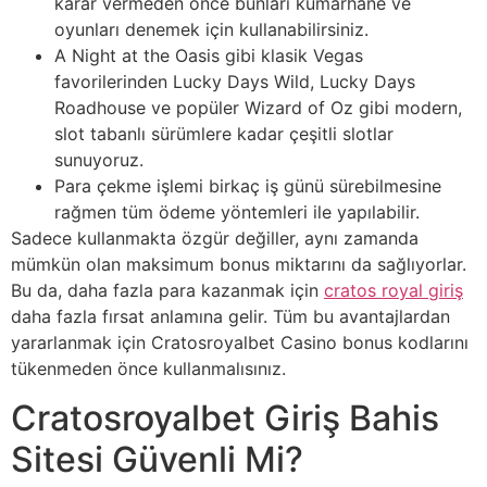
karar vermeden önce bunları kumarhane ve
oyunları denemek için kullanabilirsiniz.
A Night at the Oasis gibi klasik Vegas
favorilerinden Lucky Days Wild, Lucky Days
Roadhouse ve popüler Wizard of Oz gibi modern,
slot tabanlı sürümlere kadar çeşitli slotlar
sunuyoruz.
Para çekme işlemi birkaç iş günü sürebilmesine
rağmen tüm ödeme yöntemleri ile yapılabilir.
Sadece kullanmakta özgür değiller, aynı zamanda
mümkün olan maksimum bonus miktarını da sağlıyorlar.
Bu da, daha fazla para kazanmak için
cratos royal giriş
daha fazla fırsat anlamına gelir. Tüm bu avantajlardan
yararlanmak için Cratosroyalbet Casino bonus kodlarını
tükenmeden önce kullanmalısınız.
Cratosroyalbet Giriş Bahis
Sitesi Güvenli Mi?