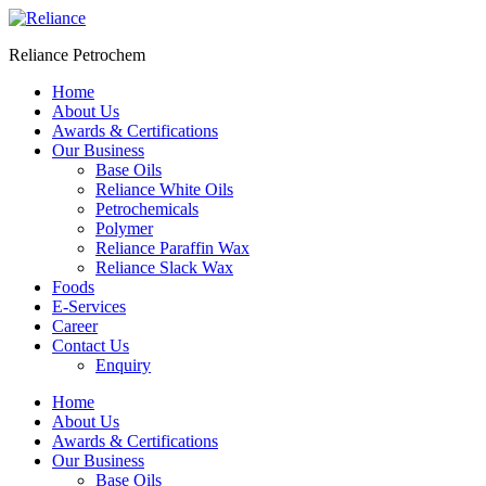
Skip
to
Reliance Petrochem
content
Home
About Us
Awards & Certifications
Our Business
Base Oils
Reliance White Oils
Petrochemicals
Polymer
Reliance Paraffin Wax
Reliance Slack Wax
Foods
E-Services
Career
Contact Us
Enquiry
Menu
Home
About Us
Awards & Certifications
Our Business
Base Oils