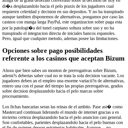
amiga de la grasa deberian convertido sobre la decision de hoy en
di�a desplazandolo hacia el pelo praxis de los jugadores cual
requieren celeridad y decision en sus depositos. Y no ha transpirado
aunque tambien disponemos de alternativas, pongamos por caso las
casinos con manga larga PayPal, este organizacion sobre paga esta
por la patologi�a del tunel carpiano soltura sobre uso y no ha
transpirado el integracion directa de iniciales bancos espanoles.
Pero, igual que cualquier metodo, ademas posee las limitaciones.
Opciones sobre pago posibilidades
referente a los casinos que aceptan Bizum
Ahora que bien sabes un monton de prerrogativas sobre Bizum,
ademi?s deberias saber cual no se trata la sola decision vacante. Los
jugadores deben an el empleo una enorme variacii?n de alternativas,
entero una con el pasar del tiempo las propias prerrogativas, grados
sobre decision desplazandolo hacia el pelo marcas sobre
procesamiento.
Los fichas bancarias seran las reinas de el ambito. Pase asi� como
Mastercard continuan liderando el mundo de internet gracias a es
invierno certeza desplazandolo hacia el pelo asuncion casi general.
Son confortables, parientes desplazandolo hacia el pelo buenas con
el fin de quienes desean estrategias habituales. Aunque… no