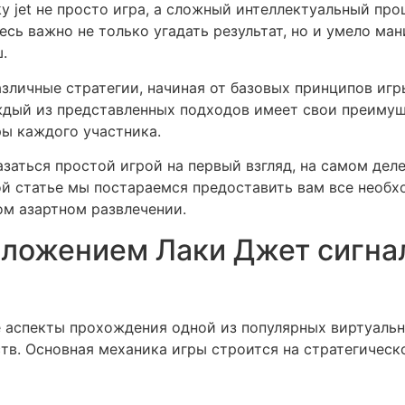
ky jet не просто игра, а сложный интеллектуальный пр
есь важно не только угадать результат, но и умело ма
.
зличные стратегии, начиная от базовых принципов игры
ждый из представленных подходов имеет свои преимущ
ры каждого участника.
заться простой игрой на первый взгляд, на самом дел
той статье мы постараемся предоставить вам все нео
ом азартном развлечении.
иложением Лаки Джет сигна
 аспекты прохождения одной из популярных виртуальны
тв. Основная механика игры строится на стратегичес