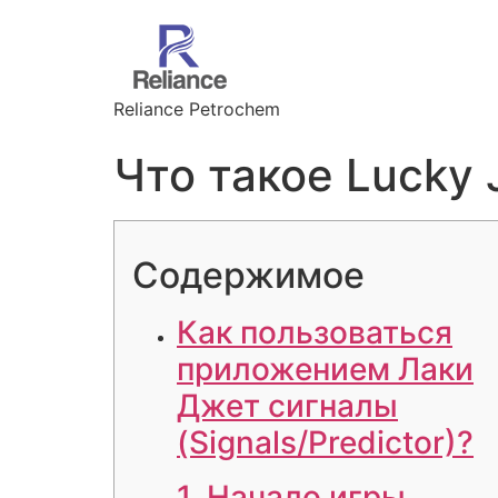
Reliance Petrochem
Что такое Lucky 
Содержимое
Как пользоваться
приложением Лаки
Джет сигналы
(Signals/Predictor)?
1. Начало игры