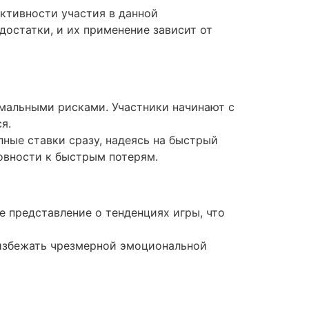
ктивности участия в данной
достатки, и их применение зависит от
мальными рисками. Участники начинают с
я.
пные ставки сразу, надеясь на быстрый
товности к быстрым потерям.
 представление о тенденциях игры, что
 избежать чрезмерной эмоциональной