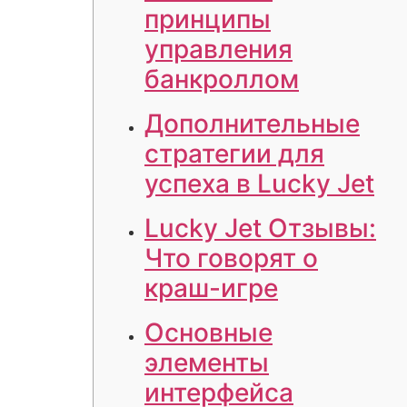
принципы
управления
банкроллом
Дополнительные
стратегии для
успеха в Lucky Jet
Lucky Jet Отзывы:
Что говорят о
краш-игре
Основные
элементы
интерфейса