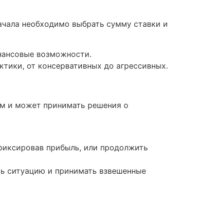
ачала необходимо выбрать сумму ставки и
инансовые возможности.
ктики, от консервативных до агрессивных.
сом и может принимать решения о
афиксировав прибыль, или продолжить
ать ситуацию и принимать взвешенные