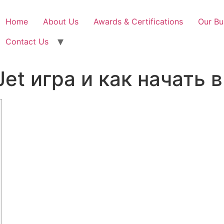
Home
About Us
Awards & Certifications
Our Bu
Contact Us
Jet игра и как начать 