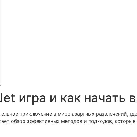
Jet игра и как начать 
ательное приключение в мире азартных развлечений, гд
агает обзор эффективных методов и подходов, которы