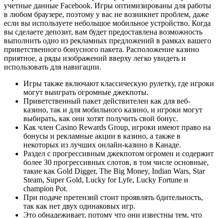
учетные данные Facebook. Игры оптимизированы для работы
в любом браузере, поэтому у вас не возникнет проблем, даже
если вы используете небольшое мобильное устройство. Когда
вы сделаете депозит, вам будет предоставлена возможность
выполнить одно из рекламных предложений в рамках вашего
приветственного бонусного пакета. Расположение казино
приятное, а ряды изображений вверху легко увидеть и
использовать для навигации.
Игры также включают классическую рулетку, где игроки
могут выиграть огромные джекпоты.
Приветственный пакет действителен как для веб-
казино, так и для мобильного казино, и игроки могут
выбирать, как они хотят получить свой бонус.
Как член Casino Rewards Group, игроки имеют право на
бонусы и рекламные акции в казино, а также в
некоторых из лучших онлайн-казино в Канаде.
Раздел с прогрессивным джекпотом огромен и содержит
более 30 прогрессивных слотов, в том числе основные,
такие как Gold Digger, The Big Money, Indian Wars, Star
Steam, Super Gold, Lucky for Lyfe, Lucky Fortune и
champion Pot.
При подаче претензий стоит проявлять бдительность,
так как нет двух одинаковых игр.
Это обнадеживает, потому что они известны тем, что