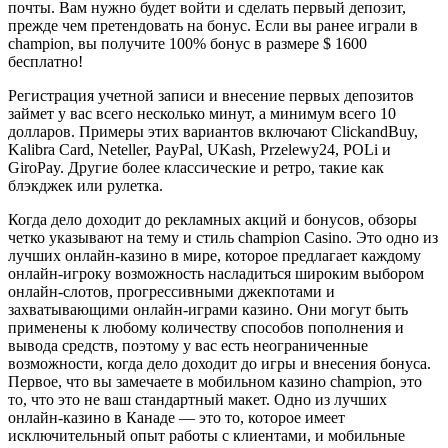
почты. Вам нужно будет войти и сделать первый депозит,
прежде чем претендовать на бонус. Если вы ранее играли в
champion, вы получите 100% бонус в размере $ 1600
бесплатно!
Регистрация учетной записи и внесение первых депозитов
займет у вас всего несколько минут, а минимум всего 10
долларов. Примеры этих вариантов включают ClickandBuy,
Kalibra Card, Neteller, PayPal, UKash, Przelewy24, POLi и
GiroPay. Другие более классические и ретро, ​​такие как
блэкджек или рулетка.
Когда дело доходит до рекламных акций и бонусов, обзоры
четко указывают на тему и стиль champion Casino. Это одно из
лучших онлайн-казино в мире, которое предлагает каждому
онлайн-игроку возможность насладиться широким выбором
онлайн-слотов, прогрессивными джекпотами и
захватывающими онлайн-играми казино. Они могут быть
применены к любому количеству способов пополнения и
вывода средств, поэтому у вас есть неограниченные
возможности, когда дело доходит до игры и внесения бонуса.
Первое, что вы замечаете в мобильном казино champion, это
то, что это не ваш стандартный макет. Одно из лучших
онлайн-казино в Канаде — это то, которое имеет
исключительный опыт работы с клиентами, и мобильные