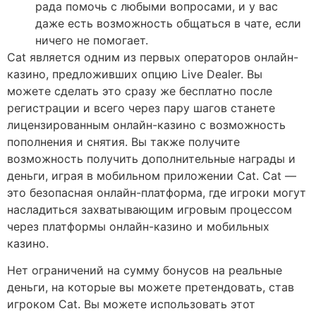
рада помочь с любыми вопросами, и у вас
даже есть возможность общаться в чате, если
ничего не помогает.
Cat является одним из первых операторов онлайн-
казино, предложивших опцию Live Dealer. Вы
можете сделать это сразу же бесплатно после
регистрации и всего через пару шагов станете
лицензированным онлайн-казино с возможность
пополнения и снятия. Вы также получите
возможность получить дополнительные награды и
деньги, играя в мобильном приложении Cat. Cat —
это безопасная онлайн-платформа, где игроки могут
насладиться захватывающим игровым процессом
через платформы онлайн-казино и мобильных
казино.
Нет ограничений на сумму бонусов на реальные
деньги, на которые вы можете претендовать, став
игроком Cat. Вы можете использовать этот