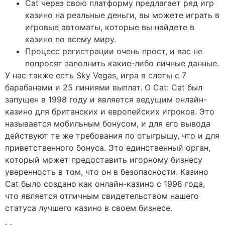
Cat через свою платформу предлагает ряд игр
казино на реальные деньги, вы можете играть в
игровые автоматы, которые вы найдете в
казино по всему миру.
Процесс регистрации очень прост, и вас не
попросят заполнить какие-либо личные данные.
У нас также есть Sky Vegas, игра в слоты с 7
барабанами и 25 линиями выплат. О Cat: Cat был
запущен в 1998 году и является ведущим онлайн-
казино для британских и европейских игроков. Это
называется мобильным бонусом, и для его вывода
действуют те же требования по отыгрышу, что и для
приветственного бонуса. Это единственный орган,
который может предоставить игорному бизнесу
уверенность в том, что он в безопасности. Казино
Cat было создано как онлайн-казино с 1998 года,
что является отличным свидетельством нашего
статуса лучшего казино в своем бизнесе.