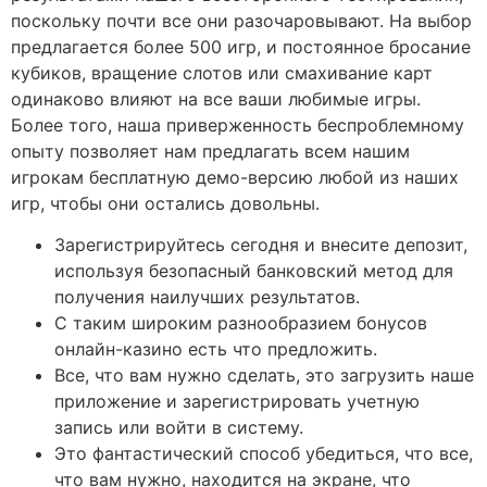
поскольку почти все они разочаровывают. На выбор
предлагается более 500 игр, и постоянное бросание
кубиков, вращение слотов или смахивание карт
одинаково влияют на все ваши любимые игры.
Более того, наша приверженность беспроблемному
опыту позволяет нам предлагать всем нашим
игрокам бесплатную демо-версию любой из наших
игр, чтобы они остались довольны.
Зарегистрируйтесь сегодня и внесите депозит,
используя безопасный банковский метод для
получения наилучших результатов.
С таким широким разнообразием бонусов
онлайн-казино есть что предложить.
Все, что вам нужно сделать, это загрузить наше
приложение и зарегистрировать учетную
запись или войти в систему.
Это фантастический способ убедиться, что все,
что вам нужно, находится на экране, что