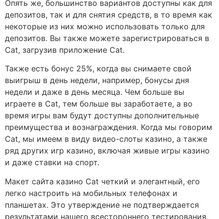
Опять же, большинство вариантов доступны как для
депозитов, так и для снятия средств, в то время как
некоторые из них можно использовать только для
депозитов. Вы также можете зарегистрироваться в
Cat, загрузив приложение Cat.
Также есть бонус 25%, когда вы снимаете свой
выигрыш в день недели, например, бонусы дня
недели и даже в день месяца. Чем больше вы
играете в Cat, тем больше вы заработаете, а во
время игры вам будут доступны дополнительные
преимущества и вознаграждения. Когда мы говорим
Cat, мы имеем в виду видео-слоты казино, а также
ряд других игр казино, включая живые игры казино
и даже ставки на спорт.
Макет сайта казино Cat четкий и элегантный, его
легко настроить на мобильных телефонах и
планшетах. Это утверждение не подтверждается
результатами нашего всестороннего тестирования,