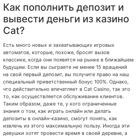
Как пополнить депозит и
вывести деньги из казино
Cat?
Есть много новых и захватывающих игровых
автоматов, которые, похоже, бросят вызов
классике, когда они появятся на рынке в ближайшем
будущем. Если вы сыграете не менее 15 вращений
на свой первый депозит, вы получите право на наш
специальный приветственный бонус 100%. Однако,
что действительно впечатляет в Cat Casino, так это
то, как осуществляется обслуживание клиентов.
Таким образом, даже те, у кого ограниченные
знания о том, как играть онлайн или делать
депозиты в онлайн-казино, смогут понять, как
извлечь из этого максимальную пользу. Иногда эти
девушки хотят провести время в своей деревне, а