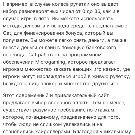
Например, в случае колеса рулетки оно выдаст
набор равновероятных чисел от 0 до 36, как и в
случае игры в лото. Вы можете использовать
методы депозита и вывода средств, предлагаемые
Cat, для финансирования бонуса, который вы
получаете. Вы можете легко снять деньги, а также
внести деньги онлайн с помощью банковского
перевода. Cat работает на программном
обеспечении Microgaming, которое предлагает
игрокам множество захватывающих игр казино, где
игроки могут наслаждаться игрой в живую рулетку,
блэкджек, видеопокер и множество других игр.
Этот современный и привлекательный сайт
предлагает выбор способов оплаты. Тем не менее,
существует разумное требование по ставкам,
которое, по-видимому, предназначено для того,
чтобы люди не слишком увлекались и не
становились хайроллерами. Благодаря уникальному