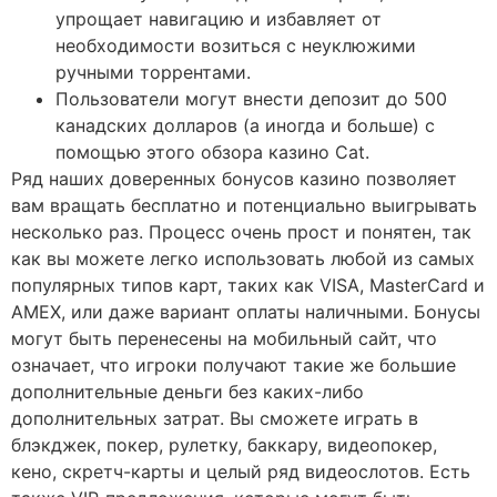
упрощает навигацию и избавляет от
необходимости возиться с неуклюжими
ручными торрентами.
Пользователи могут внести депозит до 500
канадских долларов (а иногда и больше) с
помощью этого обзора казино Cat.
Ряд наших доверенных бонусов казино позволяет
вам вращать бесплатно и потенциально выигрывать
несколько раз. Процесс очень прост и понятен, так
как вы можете легко использовать любой из самых
популярных типов карт, таких как VISA, MasterCard и
AMEX, или даже вариант оплаты наличными. Бонусы
могут быть перенесены на мобильный сайт, что
означает, что игроки получают такие же большие
дополнительные деньги без каких-либо
дополнительных затрат. Вы сможете играть в
блэкджек, покер, рулетку, баккару, видеопокер,
кено, скретч-карты и целый ряд видеослотов. Есть