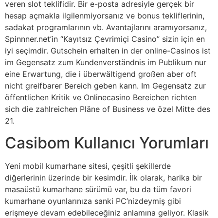
veren slot teklifidir. Bir e-posta adresiyle gerçek bir
hesap açmakla ilgilenmiyorsanız ve bonus tekliflerinin,
sadakat programlarının vb. Avantajlarını aramıyorsanız,
Spinnner.net’in “Kayıtsız Çevrimiçi Casino” sizin için en
iyi seçimdir. Gutschein erhalten in der online-Casinos ist
im Gegensatz zum Kundenverständnis im Publikum nur
eine Erwartung, die i überwältigend großen aber oft
nicht greifbarer Bereich geben kann. Im Gegensatz zur
öffentlichen Kritik ve Onlinecasino Bereichen richten
sich die zahlreichen Pläne of Business ve özel Mitte des
21.
Casibom Kullanıcı Yorumları
Yeni mobil kumarhane sitesi, çeşitli şekillerde
diğerlerinin üzerinde bir kesimdir. İlk olarak, harika bir
masaüstü kumarhane sürümü var, bu da tüm favori
kumarhane oyunlarınıza sanki PC’nizdeymiş gibi
erişmeye devam edebileceğiniz anlamına geliyor. Klasik