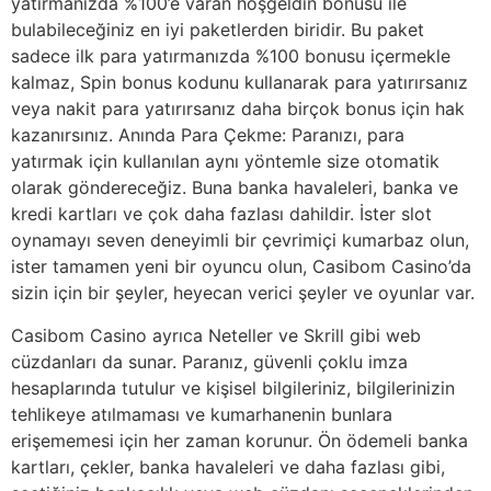
yatırmanızda %100’e varan hoşgeldin bonusu ile
bulabileceğiniz en iyi paketlerden biridir. Bu paket
sadece ilk para yatırmanızda %100 bonusu içermekle
kalmaz, Spin bonus kodunu kullanarak para yatırırsanız
veya nakit para yatırırsanız daha birçok bonus için hak
kazanırsınız. Anında Para Çekme: Paranızı, para
yatırmak için kullanılan aynı yöntemle size otomatik
olarak göndereceğiz. Buna banka havaleleri, banka ve
kredi kartları ve çok daha fazlası dahildir. İster slot
oynamayı seven deneyimli bir çevrimiçi kumarbaz olun,
ister tamamen yeni bir oyuncu olun, Casibom Casino’da
sizin için bir şeyler, heyecan verici şeyler ve oyunlar var.
Casibom Casino ayrıca Neteller ve Skrill gibi web
cüzdanları da sunar. Paranız, güvenli çoklu imza
hesaplarında tutulur ve kişisel bilgileriniz, bilgilerinizin
tehlikeye atılmaması ve kumarhanenin bunlara
erişememesi için her zaman korunur. Ön ödemeli banka
kartları, çekler, banka havaleleri ve daha fazlası gibi,