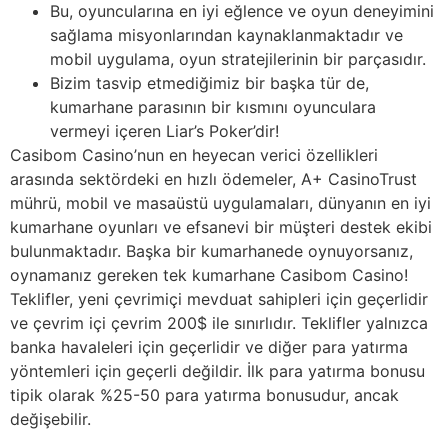
Bu, oyuncularına en iyi eğlence ve oyun deneyimini
sağlama misyonlarından kaynaklanmaktadır ve
mobil uygulama, oyun stratejilerinin bir parçasıdır.
Bizim tasvip etmediğimiz bir başka tür de,
kumarhane parasının bir kısmını oyunculara
vermeyi içeren Liar’s Poker’dir!
Casibom Casino’nun en heyecan verici özellikleri
arasında sektördeki en hızlı ödemeler, A+ CasinoTrust
mührü, mobil ve masaüstü uygulamaları, dünyanın en iyi
kumarhane oyunları ve efsanevi bir müşteri destek ekibi
bulunmaktadır. Başka bir kumarhanede oynuyorsanız,
oynamanız gereken tek kumarhane Casibom Casino!
Teklifler, yeni çevrimiçi mevduat sahipleri için geçerlidir
ve çevrim içi çevrim 200$ ile sınırlıdır. Teklifler yalnızca
banka havaleleri için geçerlidir ve diğer para yatırma
yöntemleri için geçerli değildir. İlk para yatırma bonusu
tipik olarak %25-50 para yatırma bonusudur, ancak
değişebilir.