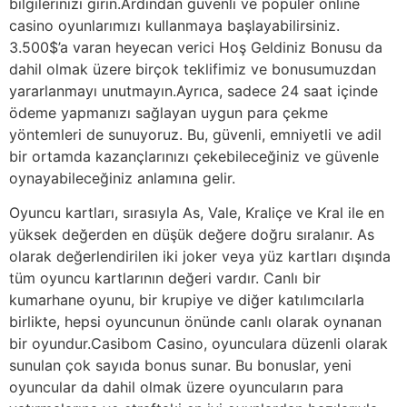
bilgilerinizi girin.Ardından güvenli ve popüler online
casino oyunlarımızı kullanmaya başlayabilirsiniz.
3.500$’a varan heyecan verici Hoş Geldiniz Bonusu da
dahil olmak üzere birçok teklifimiz ve bonusumuzdan
yararlanmayı unutmayın.Ayrıca, sadece 24 saat içinde
ödeme yapmanızı sağlayan uygun para çekme
yöntemleri de sunuyoruz. Bu, güvenli, emniyetli ve adil
bir ortamda kazançlarınızı çekebileceğiniz ve güvenle
oynayabileceğiniz anlamına gelir.
Oyuncu kartları, sırasıyla As, Vale, Kraliçe ve Kral ile en
yüksek değerden en düşük değere doğru sıralanır. As
olarak değerlendirilen iki joker veya yüz kartları dışında
tüm oyuncu kartlarının değeri vardır. Canlı bir
kumarhane oyunu, bir krupiye ve diğer katılımcılarla
birlikte, hepsi oyuncunun önünde canlı olarak oynanan
bir oyundur.Casibom Casino, oyunculara düzenli olarak
sunulan çok sayıda bonus sunar. Bu bonuslar, yeni
oyuncular da dahil olmak üzere oyuncuların para