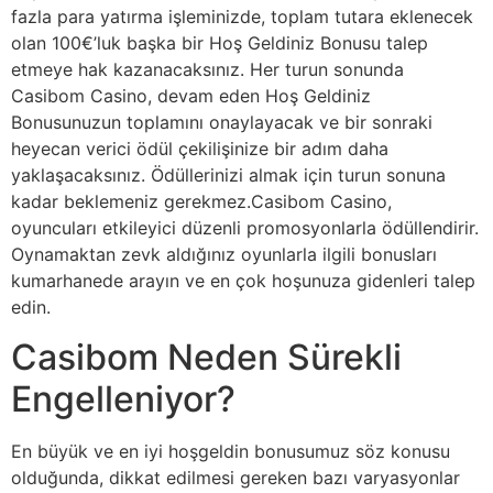
fazla para yatırma işleminizde, toplam tutara eklenecek
olan 100€’luk başka bir Hoş Geldiniz Bonusu talep
etmeye hak kazanacaksınız. Her turun sonunda
Casibom Casino, devam eden Hoş Geldiniz
Bonusunuzun toplamını onaylayacak ve bir sonraki
heyecan verici ödül çekilişinize bir adım daha
yaklaşacaksınız. Ödüllerinizi almak için turun sonuna
kadar beklemeniz gerekmez.Casibom Casino,
oyuncuları etkileyici düzenli promosyonlarla ödüllendirir.
Oynamaktan zevk aldığınız oyunlarla ilgili bonusları
kumarhanede arayın ve en çok hoşunuza gidenleri talep
edin.
Casibom Neden Sürekli
Engelleniyor?
En büyük ve en iyi hoşgeldin bonusumuz söz konusu
olduğunda, dikkat edilmesi gereken bazı varyasyonlar