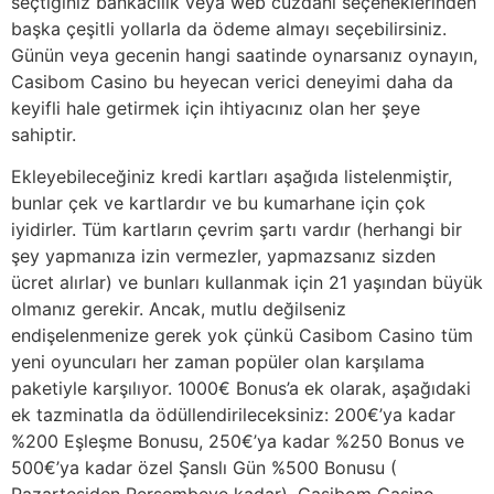
seçtiğiniz bankacılık veya web cüzdanı seçeneklerinden
başka çeşitli yollarla da ödeme almayı seçebilirsiniz.
Günün veya gecenin hangi saatinde oynarsanız oynayın,
Casibom Casino bu heyecan verici deneyimi daha da
keyifli hale getirmek için ihtiyacınız olan her şeye
sahiptir.
Ekleyebileceğiniz kredi kartları aşağıda listelenmiştir,
bunlar çek ve kartlardır ve bu kumarhane için çok
iyidirler. Tüm kartların çevrim şartı vardır (herhangi bir
şey yapmanıza izin vermezler, yapmazsanız sizden
ücret alırlar) ve bunları kullanmak için 21 yaşından büyük
olmanız gerekir. Ancak, mutlu değilseniz
endişelenmenize gerek yok çünkü Casibom Casino tüm
yeni oyuncuları her zaman popüler olan karşılama
paketiyle karşılıyor. 1000€ Bonus’a ek olarak, aşağıdaki
ek tazminatla da ödüllendirileceksiniz: 200€’ya kadar
%200 Eşleşme Bonusu, 250€’ya kadar %250 Bonus ve
500€’ya kadar özel Şanslı Gün %500 Bonusu (