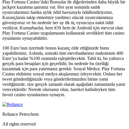
Play Fortuna Casino’daki Bonuslar ile diğerlerinden daha büyük bir
jackpot kazanma şansınız var. Her ayın sonunda sadık
oyuncularımızı harika aylık ödül havuzuyla ödüllendiriyoruz.
Kazançlarını takip etmemize yardımcı olacak oyuncularımıza
güveniyoruz ve bu nedenle her ay ilk üç oyuncuya nakit ödül
veriliyor. Kumarbazlar, hem iOS hem de Android için mevcut olan
Play Fortuna Casino uygulamasını kullanarak sevdikleri tüm casino
oyunlarını oynayabilirler.
100 Euro’nun üzerinde bonus kazanç elde ettiğinizde bunu
yapabilirsiniz. Aslında, sonraki tüm mevduatlarınız maksimum 400
Euro’ya kadar %100 oranında eşleştirilecektir. Tabii ki, bu yalnızca
gerçek para hesapları için geçerlidir, bu nedenle bu özelliği
kazanmak için para yatırmanız gerekir. Sosyal Medya: Play Fortuna
Casino ekibimiz sosyal medya akışlarımızı izleyecektir. Onlara her
tweet gönderdiğinizde veya gönderilerimizden birine yanıt
verdiğinizde, size gerçek zamanlı olarak aşağıdaki zamanlarda yanıt
vereceklerdir: Nerede olursanız olun, hareket halindeyken tüm
favori casino oyunlarınızı oynayın.
Reliance Petrochem
All rights reserved