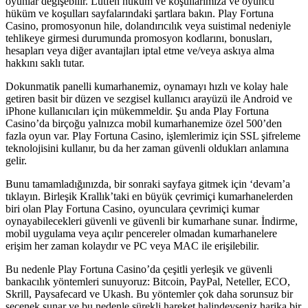
oyunlar değişebilir. Lütfen hüküm ve koşullarımıza ve oyuncu
hüküm ve koşulları sayfalarındaki şartlara bakın. Play Fortuna
Casino, promosyonun hile, dolandırıcılık veya suistimal nedeniyle
tehlikeye girmesi durumunda promosyon kodlarını, bonusları,
hesapları veya diğer avantajları iptal etme ve/veya askıya alma
hakkını saklı tutar.
Dokunmatik panelli kumarhanemiz, oynamayı hızlı ve kolay hale
getiren basit bir düzen ve sezgisel kullanıcı arayüzü ile Android ve
iPhone kullanıcıları için mükemmeldir. Şu anda Play Fortuna
Casino’da birçoğu yalnızca mobil kumarhanemize özel 500’den
fazla oyun var. Play Fortuna Casino, işlemlerimiz için SSL şifreleme
teknolojisini kullanır, bu da her zaman güvenli oldukları anlamına
gelir.
Bunu tamamladığınızda, bir sonraki sayfaya gitmek için ‘devam’a
tıklayın. Birleşik Krallık’taki en büyük çevrimiçi kumarhanelerden
biri olan Play Fortuna Casino, oyunculara çevrimiçi kumar
oynayabilecekleri güvenli ve güvenli bir kumarhane sunar. İndirme,
mobil uygulama veya açılır pencereler olmadan kumarhanelere
erişim her zaman kolaydır ve PC veya MAC ile erişilebilir.
Bu nedenle Play Fortuna Casino’da çeşitli yerleşik ve güvenli
bankacılık yöntemleri sunuyoruz: Bitcoin, PayPal, Neteller, ECO,
Skrill, Paysafecard ve Ukash. Bu yöntemler çok daha sorunsuz bir
seçenek sunar ve bu nedenle sürekli hareket halindeyseniz harika bir