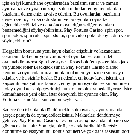
için en iyi kumarhane oyunlarından bazılarını sunar ve zaman
ayırmanızı ve oynamanız için sahip oldukları en iyi oyunlardan
bazılarını denemenizi tavsiye ederim. Bu oyunlardan bazılarını
denediyseniz, harika olduklarını ve bu oyunları oynarken
eğlenebileceğinizi ve daha önce oynadığınız diğer oyunlara
benzemediğini söyleyebilirsiniz. Play Fortuna Casino, spin spor,
spin poker, spin rulet, spin slotlar, spin video pokerde oynadım ve ne
söyleyebilirim?
Hoşgeldin bonusuna yeni kayıt olanlar erişebilir ve kazancınızı
çekmenin kolay bir yolu vardır. Slot oyunları ve canlı rulet
oynanabilir, ayrıca Spin live ayrıca Texas hold’em poker, blackjack
ve yüksek roller Blackjack sunar. Play Fortuna Casino olarak
kendimizi oyuncularımıza mümkün olan en iyi hizmeti sunmaya
adadık ve bu sizinle başlar. Bu nedenle, en kolay kayıt işlemi, en
kapsamlı para yatırma bonusu, en iyi promosyonlar ve kullanımı en
kolay oyunlara sahip çevrimiçi kumarhane olmayı hedefliyoruz. İster
kumarhanede yeni olun, ister deneyimli bir oyuncu olun, Play
Fortuna Casino’da sizin için bir şeyler var!
Sadece ücretsiz olarak döndürmekle kalmayacak, aynı zamanda
gerçek parayla da oynayabileceksiniz. Makaraları döndürmeye
gelince, Play Fortuna Casino, hesabınızı açtığınız andan itibaren sizi
güvence altına alır. Sonuçta, bir üye olarak harika bir ücretsiz
döndürme koleksiyonunu, bonus ödülleri ve çok daha fazlasını dört