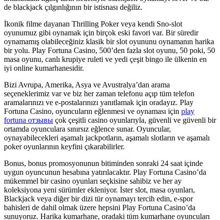
de blackjack çılgınlığının bir istisnası değiliz.
İkonik filme dayanan Thrilling Poker veya kendi Sno-slot
oyunumuz gibi oynamak için birçok eski favori var. Bir süredir
oynamamış olabileceğiniz klasik bir slot oyununu oynamanın harika
bir yolu. Play Fortuna Casino, 500’den fazla slot oyunu, 50 poki, 50
masa oyunu, canlı krupiye ruleti ve yedi çeşit bingo ile ülkenin en
iyi online kumarhanesidir.
Bizi Avrupa, Amerika, Asya ve Avustralya’dan arama
seçeneklerimiz var ve biz her zaman telefonu açıp tüm telefon
aramalarınızı ve e-postalarınızı yanıtlamak için oradayız. Play
Fortuna Casino, oyuncuların eğlenmesi ve oynaması için
play
fortuna отзывы
çok çeşitli casino oyunlarıyla, güvenli ve güvenli bir
ortamda oyunculara sınırsız eğlence sunar. Oyuncular,
oynayabilecekleri aşamalı jackpotların, aşamalı slotların ve aşamalı
poker oyunlarının keyfini çıkarabilirler.
Bonus, bonus promosyonunun bitiminden sonraki 24 saat içinde
uygun oyuncunun hesabına yatırılacaktır. Play Fortuna Casino’da
mükemmel bir casino oyunları seçkisine sahibiz ve her ay
koleksiyona yeni sürümler ekleniyor. İster slot, masa oyunları,
Blackjack veya diğer bir dizi tür oynamayı tercih edin, e-spor
bahisleri de dahil olmak üzere hepsini Play Fortuna Casino’da
sunuyoruz. Harika kumarhane, oradaki tüm kumarhane oyuncuları