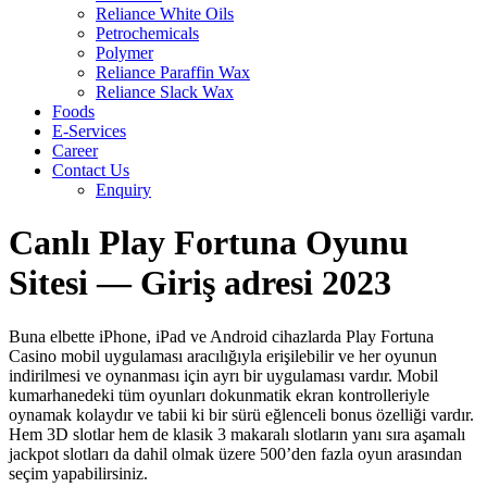
Reliance White Oils
Petrochemicals
Polymer
Reliance Paraffin Wax
Reliance Slack Wax
Foods
E-Services
Career
Contact Us
Enquiry
Canlı Play Fortuna Oyunu
Sitesi — Giriş adresi 2023
Buna elbette iPhone, iPad ve Android cihazlarda Play Fortuna
Casino mobil uygulaması aracılığıyla erişilebilir ve her oyunun
indirilmesi ve oynanması için ayrı bir uygulaması vardır. Mobil
kumarhanedeki tüm oyunları dokunmatik ekran kontrolleriyle
oynamak kolaydır ve tabii ki bir sürü eğlenceli bonus özelliği vardır.
Hem 3D slotlar hem de klasik 3 makaralı slotların yanı sıra aşamalı
jackpot slotları da dahil olmak üzere 500’den fazla oyun arasından
seçim yapabilirsiniz.