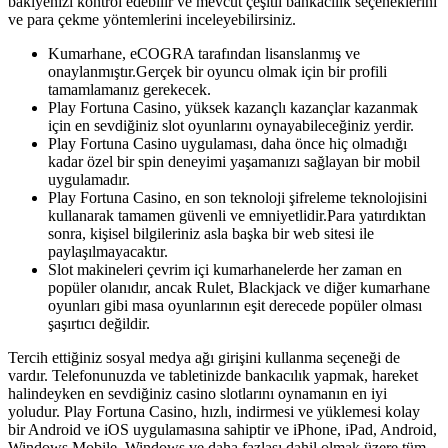
bakiyenizi kontrol edebilir ve mevcut çeşitli bankacılık seçeneklerini
ve para çekme yöntemlerini inceleyebilirsiniz.
Kumarhane, eCOGRA tarafından lisanslanmış ve
onaylanmıştır.Gerçek bir oyuncu olmak için bir profili
tamamlamanız gerekecek.
Play Fortuna Casino, yüksek kazançlı kazançlar kazanmak
için en sevdiğiniz slot oyunlarını oynayabileceğiniz yerdir.
Play Fortuna Casino uygulaması, daha önce hiç olmadığı
kadar özel bir spin deneyimi yaşamanızı sağlayan bir mobil
uygulamadır.
Play Fortuna Casino, en son teknoloji şifreleme teknolojisini
kullanarak tamamen güvenli ve emniyetlidir.Para yatırdıktan
sonra, kişisel bilgileriniz asla başka bir web sitesi ile
paylaşılmayacaktır.
Slot makineleri çevrim içi kumarhanelerde her zaman en
popüler olanıdır, ancak Rulet, Blackjack ve diğer kumarhane
oyunları gibi masa oyunlarının eşit derecede popüler olması
şaşırtıcı değildir.
Tercih ettiğiniz sosyal medya ağı girişini kullanma seçeneği de
vardır. Telefonunuzda ve tabletinizde bankacılık yapmak, hareket
halindeyken en sevdiğiniz casino slotlarını oynamanın en iyi
yoludur. Play Fortuna Casino, hızlı, indirmesi ve yüklemesi kolay
bir Android ve iOS uygulamasına sahiptir ve iPhone, iPad, Android,
Windows Mobile, Windows ve daha fazlası dahil olmak üzere tüm