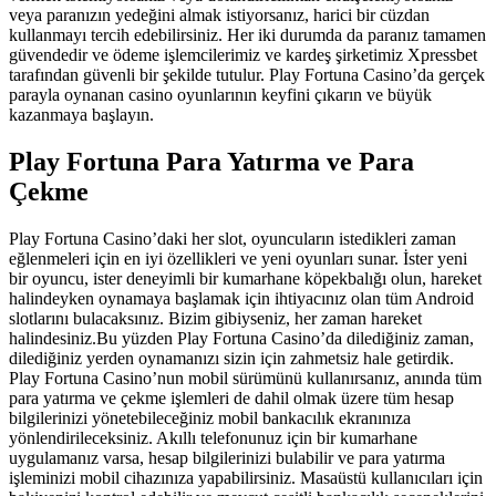
veya paranızın yedeğini almak istiyorsanız, harici bir cüzdan
kullanmayı tercih edebilirsiniz. Her iki durumda da paranız tamamen
güvendedir ve ödeme işlemcilerimiz ve kardeş şirketimiz Xpressbet
tarafından güvenli bir şekilde tutulur. Play Fortuna Casino’da gerçek
parayla oynanan casino oyunlarının keyfini çıkarın ve büyük
kazanmaya başlayın.
Play Fortuna Para Yatırma ve Para
Çekme
Play Fortuna Casino’daki her slot, oyuncuların istedikleri zaman
eğlenmeleri için en iyi özellikleri ve yeni oyunları sunar. İster yeni
bir oyuncu, ister deneyimli bir kumarhane köpekbalığı olun, hareket
halindeyken oynamaya başlamak için ihtiyacınız olan tüm Android
slotlarını bulacaksınız. Bizim gibiyseniz, her zaman hareket
halindesiniz.Bu yüzden Play Fortuna Casino’da dilediğiniz zaman,
dilediğiniz yerden oynamanızı sizin için zahmetsiz hale getirdik.
Play Fortuna Casino’nun mobil sürümünü kullanırsanız, anında tüm
para yatırma ve çekme işlemleri de dahil olmak üzere tüm hesap
bilgilerinizi yönetebileceğiniz mobil bankacılık ekranınıza
yönlendirileceksiniz. Akıllı telefonunuz için bir kumarhane
uygulamanız varsa, hesap bilgilerinizi bulabilir ve para yatırma
işleminizi mobil cihazınıza yapabilirsiniz. Masaüstü kullanıcıları için