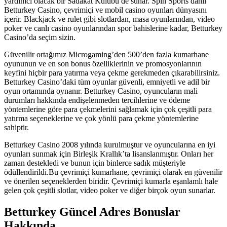
yardımcı olacak bir Sadakat Kulübü de sunar. Spin Sports dahil
Betturkey Casino, çevrimiçi ve mobil casino oyunları dünyasını
içerir. Blackjack ve rulet gibi slotlardan, masa oyunlarından, video
poker ve canlı casino oyunlarından spor bahislerine kadar, Betturkey
Casino’da seçim sizin.
Güvenilir ortağımız Microgaming’den 500’den fazla kumarhane
oyununun ve en son bonus özelliklerinin ve promosyonlarının
keyfini hiçbir para yatırma veya çekme gerekmeden çıkarabilirsiniz.
Betturkey Casino’daki tüm oyunlar güvenli, emniyetli ve adil bir
oyun ortamında oynanır. Betturkey Casino, oyuncuların mali
durumları hakkında endişelenmeden tercihlerine ve ödeme
yöntemlerine göre para çekmelerini sağlamak için çok çeşitli para
yatırma seçeneklerine ve çok yönlü para çekme yöntemlerine
sahiptir.
Betturkey Casino 2008 yılında kurulmuştur ve oyuncularına en iyi
oyunları sunmak için Birleşik Krallık’ta lisanslanmıştır. Onları her
zaman destekledi ve bunun için binlerce sadık müşteriyle
ödüllendirildi.Bu çevrimiçi kumarhane, çevrimiçi olarak en güvenilir
ve önerilen seçeneklerden biridir. Çevrimiçi kumarla eşanlamlı hale
gelen çok çeşitli slotlar, video poker ve diğer birçok oyun sunarlar.
Betturkey Güncel Adres Bonuslar
Hakkında