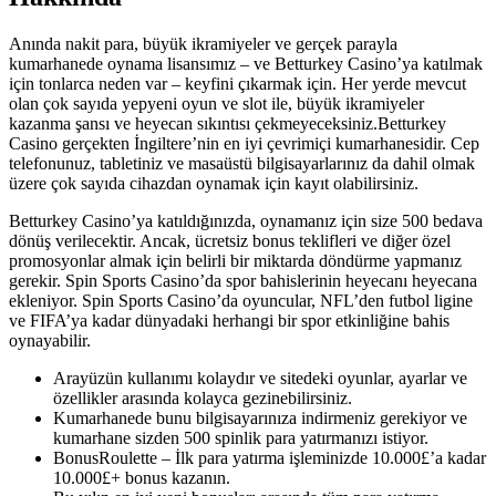
Anında nakit para, büyük ikramiyeler ve gerçek parayla
kumarhanede oynama lisansımız – ve Betturkey Casino’ya katılmak
için tonlarca neden var – keyfini çıkarmak için. Her yerde mevcut
olan çok sayıda yepyeni oyun ve slot ile, büyük ikramiyeler
kazanma şansı ve heyecan sıkıntısı çekmeyeceksiniz.Betturkey
Casino gerçekten İngiltere’nin en iyi çevrimiçi kumarhanesidir. Cep
telefonunuz, tabletiniz ve masaüstü bilgisayarlarınız da dahil olmak
üzere çok sayıda cihazdan oynamak için kayıt olabilirsiniz.
Betturkey Casino’ya katıldığınızda, oynamanız için size 500 bedava
dönüş verilecektir. Ancak, ücretsiz bonus teklifleri ve diğer özel
promosyonlar almak için belirli bir miktarda döndürme yapmanız
gerekir. Spin Sports Casino’da spor bahislerinin heyecanı heyecana
ekleniyor. Spin Sports Casino’da oyuncular, NFL’den futbol ligine
ve FIFA’ya kadar dünyadaki herhangi bir spor etkinliğine bahis
oynayabilir.
Arayüzün kullanımı kolaydır ve sitedeki oyunlar, ayarlar ve
özellikler arasında kolayca gezinebilirsiniz.
Kumarhanede bunu bilgisayarınıza indirmeniz gerekiyor ve
kumarhane sizden 500 spinlik para yatırmanızı istiyor.
BonusRoulette – İlk para yatırma işleminizde 10.000£’a kadar
10.000£+ bonus kazanın.