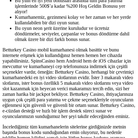
Bu yılın en iyi yeni bonusları arasında tüm para yatırma
işlemlerinde 500$’a kadar %200 Hoş Geldin Bonusu yer
alıyor!
Kumarhanemiz, gezinmesi kolay ve her zaman ve her yerde
kullanılabilen bir dizi oyun sunar.
Bu oyun neon şerit üzerine kuruludur ve ücretsiz
döndürmeler, seviyeler, çarpanlar ve bonus döndürme dahil
olmak üzere bir dizi farklı bonus sunar.
Betturkey Casino mobil kumarhanesi olmak basittir ve bunu
internete erişmek için kullandığınız hemen hemen her cihazda
yapabilirsiniz. SpinsCasino hem Android hem de iOS cihazlar için
mevcuttur ve kumarhaneyi cep telefonunuza indirmek için çeşitli
seçenekler vardır, örneğin: Betturkey Casino, herhangi bir çevrimiçi
kumarhanedeki en iyi video slotlarının evidir. İster 3 makaralı video
slotlarını, ister bonus özellikli 5 makaralı video slotlarını veya video
slot kazanmak için heyecan verici makaramızı tercih edin, sizi her
zaman harika bir jackpot bekliyor. Betturkey Casino, ihtiyaçlarınıza
uygun çok çeşitli para yatırma ve çekme seçenekleriyle oyuncuların
eğlenmesi için güvenli ve güvenli bir ortam sunar. Betturkey Casino,
e-cüzdan desteği ve hızlı bir işlem destek süreci sunar ve
oyuncularımızın sunduğumuz her şeyi takdir edeceğinden eminiz.
İncelediğimiz tüm kumarhanelerin sitelerine girdiğinizde metnin
başında bonus kodu sunduğundan emin oluyoruz, bu nedenle
teklifin hemen kilidini açmak için lütfen bonus kodunu aramayı