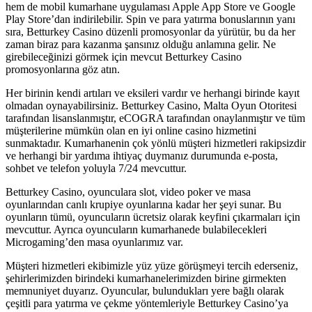
hem de mobil kumarhane uygulaması Apple App Store ve Google
Play Store’dan indirilebilir. Spin ve para yatırma bonuslarının yanı
sıra, Betturkey Casino düzenli promosyonlar da yürütür, bu da her
zaman biraz para kazanma şansınız olduğu anlamına gelir. Ne
girebileceğinizi görmek için mevcut Betturkey Casino
promosyonlarına göz atın.
Her birinin kendi artıları ve eksileri vardır ve herhangi birinde kayıt
olmadan oynayabilirsiniz. Betturkey Casino, Malta Oyun Otoritesi
tarafından lisanslanmıştır, eCOGRA tarafından onaylanmıştır ve tüm
müşterilerine mümkün olan en iyi online casino hizmetini
sunmaktadır. Kumarhanenin çok yönlü müşteri hizmetleri rakipsizdir
ve herhangi bir yardıma ihtiyaç duymanız durumunda e-posta,
sohbet ve telefon yoluyla 7/24 mevcuttur.
Betturkey Casino, oyunculara slot, video poker ve masa
oyunlarından canlı krupiye oyunlarına kadar her şeyi sunar. Bu
oyunların tümü, oyuncuların ücretsiz olarak keyfini çıkarmaları için
mevcuttur. Ayrıca oyuncuların kumarhanede bulabilecekleri
Microgaming’den masa oyunlarımız var.
Müşteri hizmetleri ekibimizle yüz yüze görüşmeyi tercih ederseniz,
şehirlerimizden birindeki kumarhanelerimizden birine girmekten
memnuniyet duyarız. Oyuncular, bulundukları yere bağlı olarak
çeşitli para yatırma ve çekme yöntemleriyle Betturkey Casino’ya