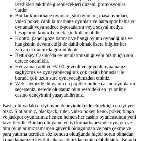
istedikleri takdirde girebilecekleri düzenli promosyonlar
vardır.
Bunlar kumarhane oyunları, slot oyunları, masa oyunları,
video poker, canlı kumarhane oyunları ve hatta spor bahisleri
oynamak veya sadece e-postalarını veya sosyal medya
hesaplarını kontrol etmek için kullanılabilir.
Kontrol paneli göze batmaz ve hangi oyunu oynadığınız ve
hangisinin devam ettiği de dahil olmak üzere bilgiler her
zaman ekranınızda görüntülenir.
Betturkey Casino’da oyuncularımızın güveni bizim için son
derece önemlidir.
Her zaman adil ve %100 güvenli ve güvenli oynamanızı
sağlıyoruz ve oynayabileceğiniz çok çeşitli bonuslar ile
burada çok uzun süre oynayacağınızdan eminiz.
Web sitemizde dünyanın en popüler online casino oyunlarını
seçerseniz, nerede olursanız olun web’deki en iyi online
casino deneyimini yaşayabilirsiniz.
Basit, dünyadaki en iyi oyun deneyimini elde etmek için en iyi yer
biziz. Slotlarımız, blackjack, rulet, video poker, keno, poker, bingo
ve jackpot oyunlarımız hemen hemen her casino oyuncusunun yeni
favorileridir. Bunları dünyanın en iyi kumarhanesinde oynayın ve
tüm oyunlarımız tamamen güvenli olduğundan ve para çekme ve
para yatırma ücretleri söz konusu olduğunda hiçbir sorun olmadan
konaklamanızın keyfini çıkaracağınızdan emin olabilirsiniz. Burada