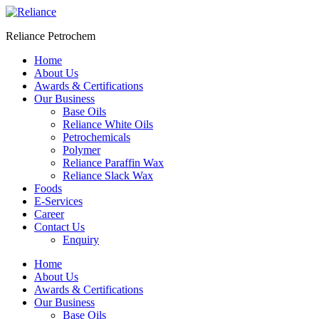
Skip
to
Reliance Petrochem
content
Home
About Us
Awards & Certifications
Our Business
Base Oils
Reliance White Oils
Petrochemicals
Polymer
Reliance Paraffin Wax
Reliance Slack Wax
Foods
E-Services
Career
Contact Us
Enquiry
Menu
Home
About Us
Awards & Certifications
Our Business
Base Oils