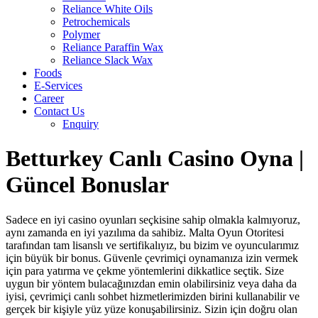
Reliance White Oils
Petrochemicals
Polymer
Reliance Paraffin Wax
Reliance Slack Wax
Foods
E-Services
Career
Contact Us
Enquiry
Betturkey Canlı Casino Oyna |
Güncel Bonuslar
Sadece en iyi casino oyunları seçkisine sahip olmakla kalmıyoruz,
aynı zamanda en iyi yazılıma da sahibiz. Malta Oyun Otoritesi
tarafından tam lisanslı ve sertifikalıyız, bu bizim ve oyuncularımız
için büyük bir bonus. Güvenle çevrimiçi oynamanıza izin vermek
için para yatırma ve çekme yöntemlerini dikkatlice seçtik. Size
uygun bir yöntem bulacağınızdan emin olabilirsiniz veya daha da
iyisi, çevrimiçi canlı sohbet hizmetlerimizden birini kullanabilir ve
gerçek bir kişiyle yüz yüze konuşabilirsiniz. Sizin için doğru olan